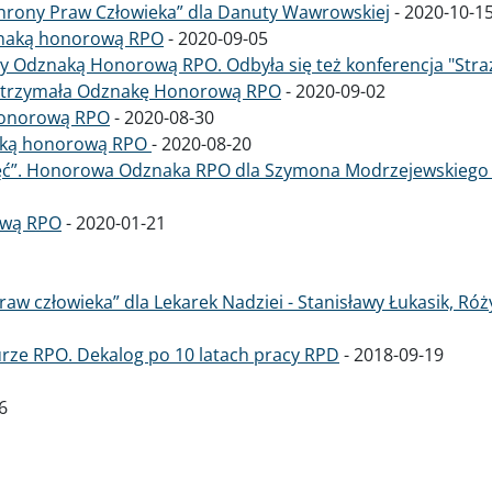
hrony Praw Człowieka” dla Danuty Wawrowskiej
-
2020-10-1
znaką honorową RPO
-
2020-09-05
y Odznaką Honorową RPO. Odbyła się też konferencja "Straż
otrzymała Odznakę Honorową RPO
-
2020-09-02
honorową RPO
-
2020-08-30
naką honorową RPO
-
2020-08-20
ęć”. Honorowa Odznaka RPO dla Szymona Modrzejewskiego 
ową RPO
-
2020-01-21
aw człowieka” dla Lekarek Nadziei - Stanisławy Łukasik, Róż
rze RPO. Dekalog po 10 latach pracy RPD
-
2018-09-19
6