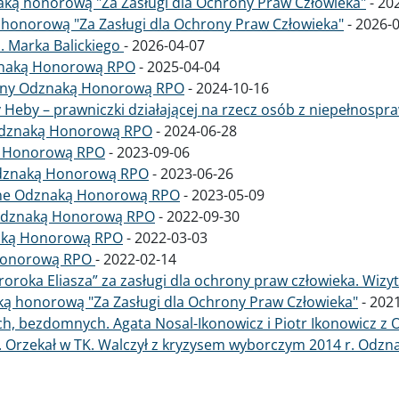
ką honorową "Za Zasługi dla Ochrony Praw Człowieka"
-
20
honorową "Za Zasługi dla Ochrony Praw Człowieka"
-
2026-
. Marka Balickiego
-
2026-04-07
dznaką Honorową RPO
-
2025-04-04
iony Odznaką Honorową RPO
-
2024-10-16
eby – prawniczki działającej na rzecz osób z niepełnospr
 Odznaką Honorową RPO
-
2024-06-28
ką Honorową RPO
-
2023-09-06
 Odznaką Honorową RPO
-
2023-06-26
one Odznaką Honorową RPO
-
2023-05-09
 Odznaką Honorową RPO
-
2022-09-30
aką Honorową RPO
-
2022-03-03
Honorową RPO
-
2022-02-14
roka Eliasza” za zasługi dla ochrony praw człowieka. Wizyt
ą honorową "Za Zasługi dla Ochrony Praw Człowieka"
-
2021
ch, bezdomnych. Agata Nosal-Ikonowicz i Piotr Ikonowicz
ga. Orzekał w TK. Walczył z kryzysem wyborczym 2014 r. Od