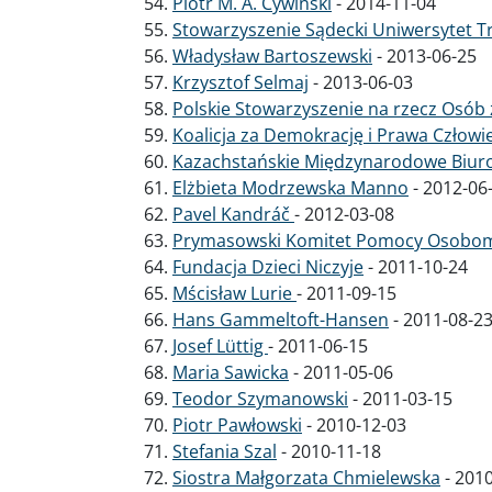
Piotr M. A. Cywiński
-
2014-11-04
Stowarzyszenie Sądecki Uniwersytet T
Władysław Bartoszewski
-
2013-06-25
Krzysztof Selmaj
-
2013-06-03
Polskie Stowarzyszenie na rzecz Osó
Koalicja za Demokrację i Prawa Człowi
Kazachstańskie Międzynarodowe Biuro
Elżbieta Modrzewska Manno
-
2012-06
Pavel Kandráč
-
2012-03-08
Prymasowski Komitet Pomocy Osobom
Fundacja Dzieci Niczyje
-
2011-10-24
Mścisław Lurie
-
2011-09-15
Hans Gammeltoft-Hansen
-
2011-08-2
Josef Lüttig
-
2011-06-15
Maria Sawicka
-
2011-05-06
Teodor Szymanowski
-
2011-03-15
Piotr Pawłowski
-
2010-12-03
Stefania Szal
-
2010-11-18
Siostra Małgorzata Chmielewska
-
2010