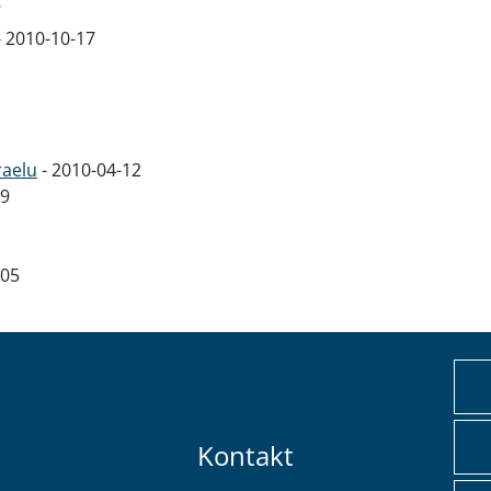
7
-
2010-10-17
raelu
-
2010-04-12
09
-05
Kontakt