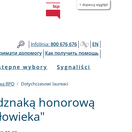
+ dopasuj wygląd
Infolinia:
800 676 676
EN
тримати допомогу
Как получить помощь
stępne wybory
Sygnaliści
wa RPO
Dotychczasowi laureaci
odznaką honorową
łowieka"