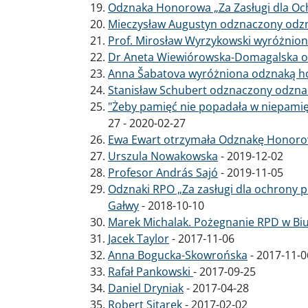
Odznaka Honorowa „Za Zasługi dla Oc
Mieczysław Augustyn odznaczony od
Prof. Mirosław Wyrzykowski wyróżnion
Dr Aneta Wiewiórowska-Domagalska 
Anna Šabatova wyróżniona odznaką 
Stanisław Schubert odznaczony odz
"Żeby pamięć nie popadała w niepami
27
-
2020-02-27
Ewa Ewart otrzymała Odznakę Honor
Urszula Nowakowska
-
2019-12-02
Profesor András Sajó
-
2019-11-05
Odznaki RPO „Za zasługi dla ochrony pr
Gałwy
-
2018-10-10
Marek Michalak. Pożegnanie RPD w Biu
Jacek Taylor
-
2017-11-06
Anna Bogucka-Skowrońska
-
2017-11-0
Rafał Pankowski
-
2017-09-25
Daniel Dryniak
-
2017-04-28
Robert Sitarek
-
2017-02-02