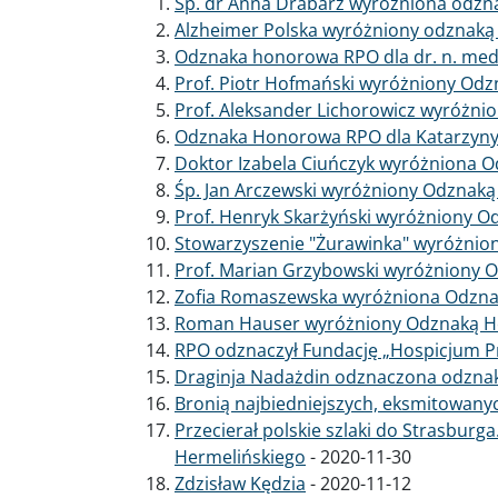
Śp. dr Anna Drabarz wyróżniona odzna
Alzheimer Polska wyróżniony odznaką 
Odznaka honorowa RPO dla dr. n. med
Prof. Piotr Hofmański wyróżniony O
Prof. Aleksander Lichorowicz wyróżn
Odznaka Honorowa RPO dla Katarzyny H
Doktor Izabela Ciuńczyk wyróżniona
Śp. Jan Arczewski wyróżniony Odzna
Prof. Henryk Skarżyński wyróżniony
Stowarzyszenie "Żurawinka" wyróżni
Prof. Marian Grzybowski wyróżniony
Zofia Romaszewska wyróżniona Odzn
Roman Hauser wyróżniony Odznaką 
RPO odznaczył Fundację „Hospicjum Pro
Draginja Nadażdin odznaczona odznak
Bronią najbiedniejszych, eksmitowany
Przecierał polskie szlaki do Strasbur
Hermelińskiego
-
2020-11-30
Zdzisław Kędzia
-
2020-11-12