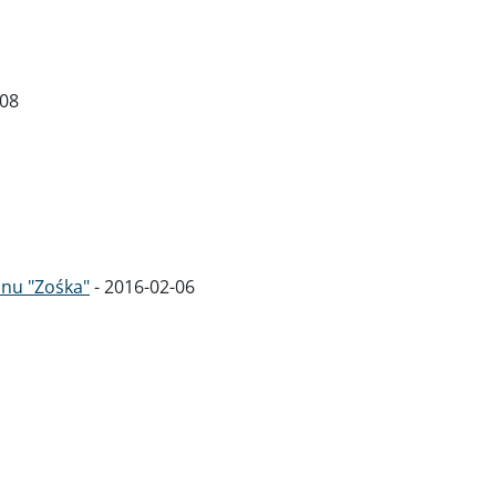
-08
onu "Zośka"
-
2016-02-06