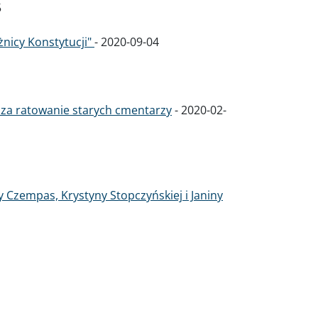
5
nicy Konstytucji"
-
2020-09-04
za ratowanie starych cmentarzy
-
2020-02-
y Czempas, Krystyny Stopczyńskiej i Janiny