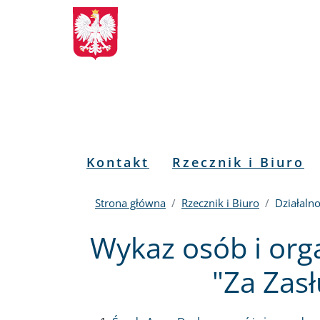
Biuletyn
Przejdź
Przejdź
Przejdź
Przejdź
do
do
to
do
Informacji
menu
treści
informacji
mapy
głównego
o
serwisu
Publicznej
kontakcie
RPO
Menu
Kontakt
Rzecznik i Biuro
PL
Strona główna
Rzecznik i Biuro
Działaln
Wykaz osób i or
"Za Zas