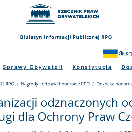
Biuletyn Informacji Publicznej RPO
Як о
Sprawy Obywateli
Konstytucja
Do
ość RPO
Nagrody i odznaki honorowe RPO
Odznaka honoro
ganizacji odznaczonych 
ługi dla Ochrony Praw Cz