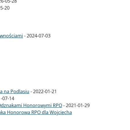
26-05-28
05-20
awnościami
-
2024-07-03
a na Podlasiu
-
2022-01-21
-07-14
 z Odznakami Honorowymi RPO
-
2021-01-29
znaka Honorowa RPO dla Wojciecha