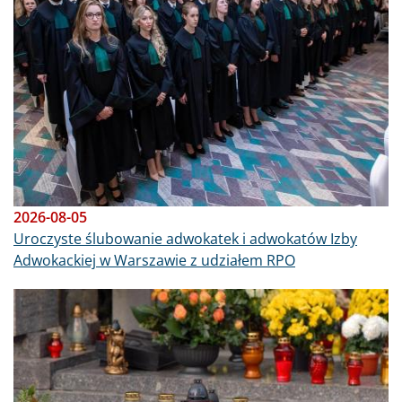
2026-08-05
Uroczyste ślubowanie adwokatek i adwokatów Izby
Adwokackiej w Warszawie z udziałem RPO
Obraz