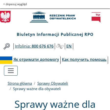
Biuletyn
Przejdź
Przejdź
Przejdź
Przejdź
+ dopasuj wygląd
do
do
to
do
Informacji
menu
treści
informacji
mapy
głównego
o
serwisu
Publicznej
kontakcie
Biuletyn Informacji Publicznej RPO
RPO
Infolinia:
800 676 676
EN
Як отримати допомогу
Как получить помощь
Strona główna
Sprawy Obywateli
Sprawy ważne dla obywateli
Sprawy ważne dla