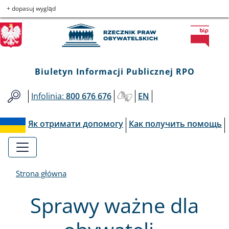
Biuletyn
Przejdź
Przejdź
Przejdź
Przejdź
+ dopasuj wygląd
do
do
to
do
Informacji
menu
treści
informacji
mapy
głównego
o
serwisu
Publicznej
kontakcie
Biuletyn Informacji Publicznej RPO
RPO
Infolinia:
800 676 676
EN
Як отримати допомогу
Как получить помощь
Strona główna
Sprawy ważne dla