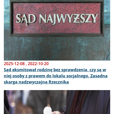
2025-12-08
,
2022-10-20
Sąd eksmitował rodzinę bez sprawdzenia, czy są w
niej osoby z prawem do lokalu socjalnego. Zasadna
skarga nadzwyczajna Rzecznika
Obraz