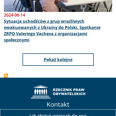
2024-06-14
Sytuacja uchodźców z grup wrażliwych
ewakuowanych z Ukrainy do Polski. Spotkanie
ZRPO Valeriego Vacheva z organizacjami
społecznymi
Pokaż kolejne
Kontakt
Jak złożyć wniosek do rpo