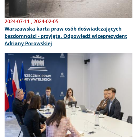
2024-07-11
,
2024-02-05
Warszawska karta praw osób doświadczających
bezdomności - przyjęta. Odpowiedź wiceprezydent
Adriany Porowskiej
Obraz