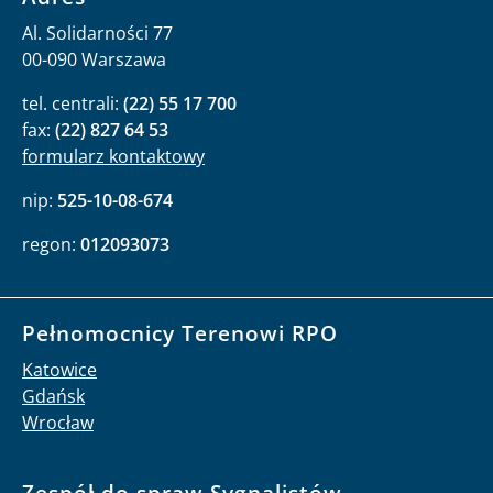
Al. Solidarności 77
00-090 Warszawa
tel. centrali:
(22) 55 17 700
fax:
(22) 827 64 53
formularz kontaktowy
nip:
525-10-08-674
regon:
012093073
Pełnomocnicy Terenowi RPO
Katowice
Gdańsk
Wrocław
Zespół do spraw Sygnalistów