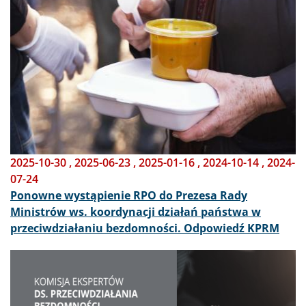
2025-10-30
,
2025-06-23
,
2025-01-16
,
2024-10-14
,
2024-
07-24
Ponowne wystąpienie RPO do Prezesa Rady
Ministrów ws. koordynacji działań państwa w
przeciwdziałaniu bezdomności. Odpowiedź KPRM
Obraz