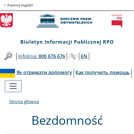
Biuletyn
Przejdź
Przejdź
Przejdź
Przejdź
+ dopasuj wygląd
do
do
to
do
Informacji
menu
treści
informacji
mapy
głównego
o
serwisu
Publicznej
kontakcie
Biuletyn Informacji Publicznej RPO
RPO
Infolinia:
800 676 676
EN
Як отримати допомогу
Как получить помощь
Strona główna
Bezdomność