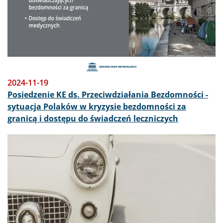
2024-11-19
Posiedzenie KE ds. Przeciwdziałania Bezdomności -
sytuacja Polaków w kryzysie bezdomności za
granicą i dostępu do świadczeń leczniczych
Obraz