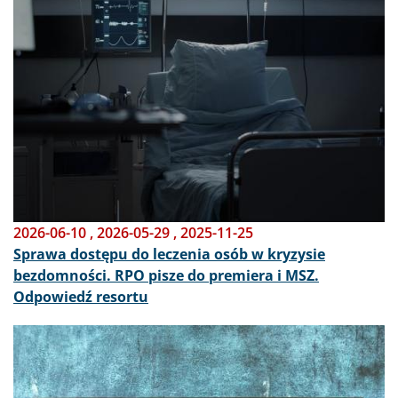
2026-06-10
,
2026-05-29
,
2025-11-25
Sprawa dostępu do leczenia osób w kryzysie
bezdomności. RPO pisze do premiera i MSZ.
Odpowiedź resortu
Obraz