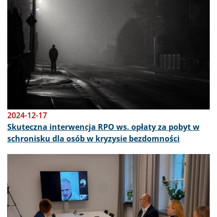
2024-12-17
Skuteczna interwencja RPO ws. opłaty za pobyt w
schronisku dla osób w kryzysie bezdomności
Obraz