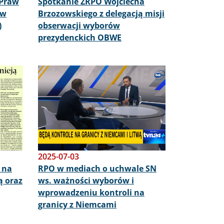
 Praw
Spotkanie ZRPO Wojciecha
 w
Brzozowskiego z delegacją misji
)
obserwacji wyborów
prezydenckich OBWE
Obraz
2025-07-03
 na
RPO w mediach o uchwale SN
ą oraz
ws. ważności wyborów i
wprowadzeniu kontroli na
granicy z Niemcami