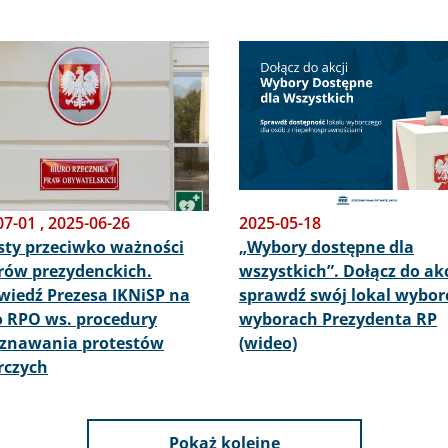
Obraz
07-01
,
2025-06-26
2025-05-18
sty przeciwko ważności
„Wybory dostępne dla
ów prezydenckich.
wszystkich”. Dołącz do akcj
iedź Prezesa IKNiSP na
sprawdź swój lokal wybor
 RPO ws. procedury
wyborach Prezydenta RP
znawania protestów
(wideo)
rczych
Pokaż kolejne