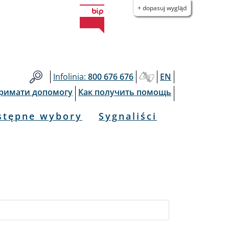
+ dopasuj wygląd
Infolinia:
800 676 676
EN
тримати допомогу
Как получить помощь
stępne wybory
Sygnaliści