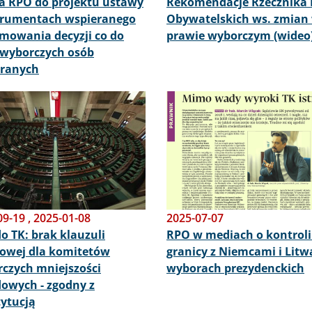
a RPO do projektu ustawy
Rekomendacje Rzecznika
trumentach wspieranego
Obywatelskich ws. zmian
mowania decyzji co do
prawie wyborczym (wideo
wyborczych osób
eranych
Obraz
09-19
,
2025-01-08
2025-07-07
o TK: brak klauzuli
RPO w mediach o kontroli
owej dla komitetów
granicy z Niemcami i Litw
czych mniejszości
wyborach prezydenckich
owych - zgodny z
ytucją