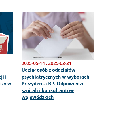
Obraz
2025-05-14
,
2025-03-31
Udział osób z oddziałów
i i
psychiatrycznych w wyborach
czy w
Prezydenta RP. Odpowiedzi
szpitali i konsultantów
wojewódzkich