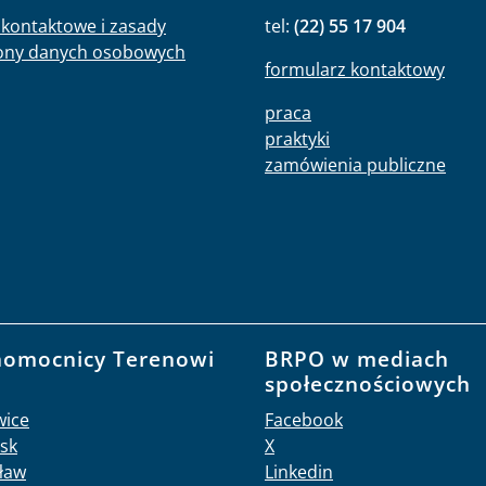
kontaktowe i zasady
tel:
(22) 55 17 904
ony danych osobowych
formularz kontaktowy
praca
praktyki
zamówienia publiczne
nomocnicy Terenowi
BRPO w mediach
O
społecznościowych
wice
Facebook
sk
X
ław
Linkedin