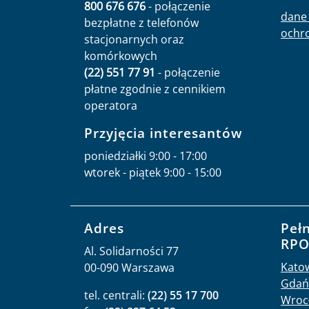
800 676 676
- połączenie
dane 
bezpłatne z telefonów
ochr
stacjonarnych oraz
komórkowych
(22) 551 77 91
- połączenie
płatne zgodnie z cennikiem
operatora
Przyjęcia interesantów
poniedziałki 9:00 - 17:00
wtorek - piątek 9:00 - 15:00
Adres
Peł
RP
Al. Solidarności 77
Kato
00-090 Warszawa
Gdań
tel. centrali:
(22) 55 17 700
Wroc