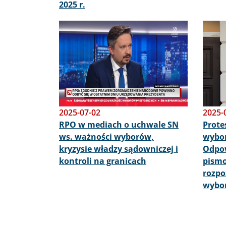
2025 r.
Obraz
Obraz
2025-07-02
2025-
RPO w mediach o uchwale SN
Prote
ws. ważności wyborów,
wybor
kryzysie władzy sądowniczej i
Odpow
kontroli na granicach
pismo
rozpo
wybo