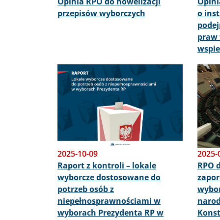
Opinia RPO do nowelizacji
Opini
przepisów wyborczych
o ins
podej
praw 
wspi
Obraz
Obraz
2025-10-09
2025-
Raport z kontroli – lokale
RPO d
wyborcze dostosowane do
zapor
potrzeb osób z
wybor
niepełnosprawnościami w
narod
wyborach Prezydenta RP w
Konst