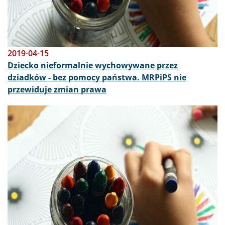
2019-04-15
Dziecko nieformalnie wychowywane przez
dziadków - bez pomocy państwa. MRPiPS nie
przewiduje zmian prawa
Obraz