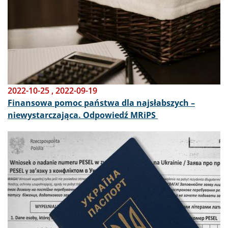
2022-10-25
,
2022-09-19
Finansowa pomoc państwa dla najsłabszych –
niewystarczająca. Odpowiedź MRiPS
Obraz