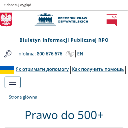
Biuletyn
Przejdź
Przejdź
Przejdź
Przejdź
+ dopasuj wygląd
do
do
to
do
Informacji
menu
treści
informacji
mapy
głównego
o
serwisu
Publicznej
kontakcie
Biuletyn Informacji Publicznej RPO
RPO
Infolinia:
800 676 676
EN
Як отримати допомогу
Как получить помощь
Strona główna
Prawo do 500+