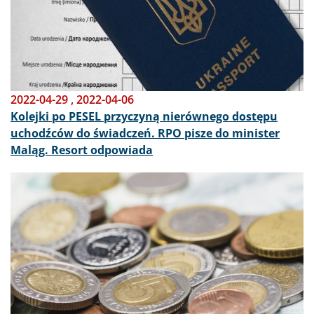
2022-04-29
,
2022-04-06
Kolejki po PESEL przyczyną nierównego dostępu
uchodźców do świadczeń. RPO pisze do minister
Maląg. Resort odpowiada
Obraz