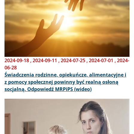
2024-09-18
,
2024-09-11
,
2024-07-25
,
2024-07-01
,
2024-
06-28
Świadczenia rodzinne, opiekuńcze, alimentacyjne i
z pomocy społecznej powinny być realną osłoną
socjalną. Odpowiedź MRPiPS (wideo)
Obraz