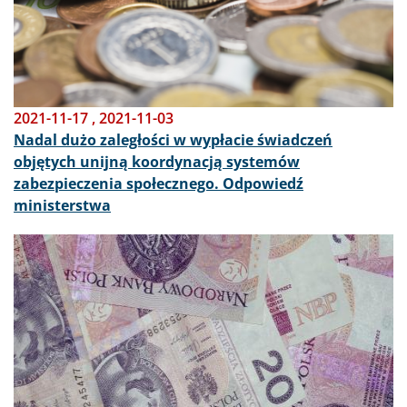
2021-11-17
,
2021-11-03
Nadal dużo zaległości w wypłacie świadczeń
objętych unijną koordynacją systemów
zabezpieczenia społecznego. Odpowiedź
ministerstwa
Obraz