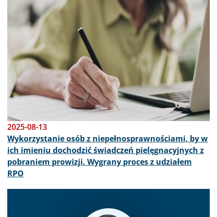
2025-08-13
Wykorzystanie osób z niepełnosprawnościami, by w
ich imieniu dochodzić świadczeń pielęgnacyjnych z
pobraniem prowizji. Wygrany proces z udziałem
RPO
Obraz