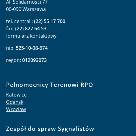
Al. Solidarności 77
00-090 Warszawa
tel. centrali:
(22) 55 17 700
fax:
(22) 827 64 53
formularz kontaktowy
nip:
525-10-08-674
regon:
012093073
Pełnomocnicy Terenowi RPO
Katowice
Gdańsk
Wrocław
Zespół do spraw Sygnalistów