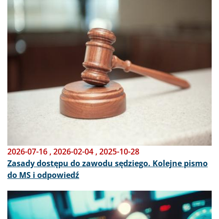
2026-07-16
,
2026-02-04
,
2025-10-28
Zasady dostępu do zawodu sędziego. Kolejne pismo
do MS i odpowiedź
Obraz