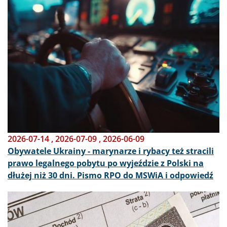
2026-07-14
,
2026-07-09
,
2026-06-09
Obywatele Ukrainy - marynarze i rybacy też stracili
prawo legalnego pobytu po wyjeździe z Polski na
dłużej niż 30 dni. Pismo RPO do MSWiA i odpowiedź
Obraz