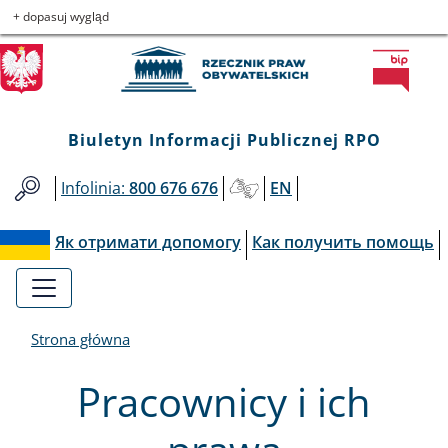
Biuletyn
Przejdź
Przejdź
Przejdź
Przejdź
+ dopasuj wygląd
do
do
to
do
Informacji
menu
treści
informacji
mapy
głównego
o
serwisu
Publicznej
kontakcie
Biuletyn Informacji Publicznej RPO
RPO
Infolinia:
800 676 676
EN
Як отримати допомогу
Как получить помощь
Strona główna
Pracownicy i ich