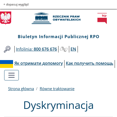
Biuletyn
Przejdź
Przejdź
Przejdź
Przejdź
+ dopasuj wygląd
do
do
to
do
Informacji
menu
treści
informacji
mapy
głównego
o
serwisu
Publicznej
kontakcie
Biuletyn Informacji Publicznej RPO
RPO
Infolinia:
800 676 676
EN
Як отримати допомогу
Как получить помощь
Strona główna
Równe traktowanie
Dyskryminacja