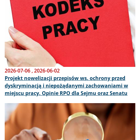
2026-07-06
,
2026-06-02
Projekt nowelizacji przepisów ws. ochrony przed
dyskryminacją i niepożądanymi zachowaniami w
miejscu pracy. Opinie RPO dla Sejmu oraz Senatu
Obraz