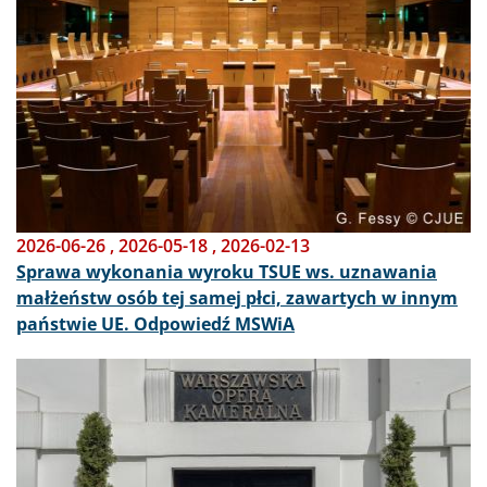
2026-06-26
,
2026-05-18
,
2026-02-13
Sprawa wykonania wyroku TSUE ws. uznawania
małżeństw osób tej samej płci, zawartych w innym
państwie UE. Odpowiedź MSWiA
Obraz