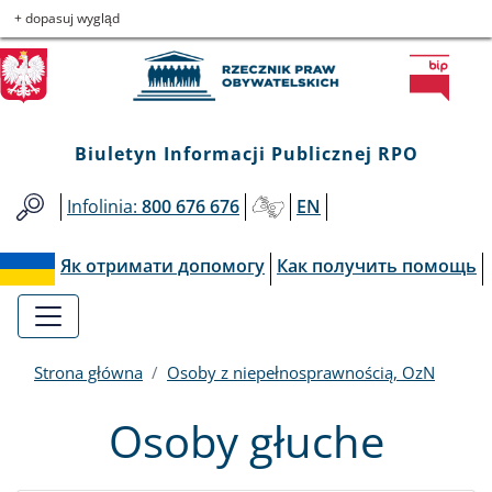
Biuletyn
Przejdź
Przejdź
Przejdź
Przejdź
+ dopasuj wygląd
do
do
to
do
Informacji
menu
treści
informacji
mapy
głównego
o
serwisu
Publicznej
kontakcie
Biuletyn Informacji Publicznej RPO
RPO
Infolinia:
800 676 676
EN
Як отримати допомогу
Как получить помощь
Strona główna
Osoby z niepełnosprawnością, OzN
Osoby głuche