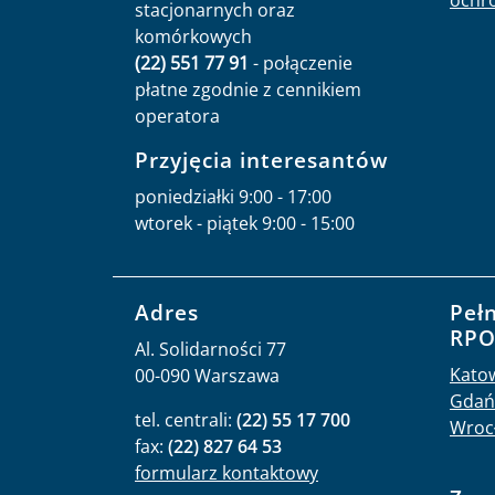
ochr
stacjonarnych oraz
komórkowych
(22) 551 77 91
- połączenie
płatne zgodnie z cennikiem
operatora
Przyjęcia interesantów
poniedziałki 9:00 - 17:00
wtorek - piątek 9:00 - 15:00
Adres
Peł
RP
Al. Solidarności 77
Kato
00-090 Warszawa
Gdań
tel. centrali:
(22) 55 17 700
Wroc
fax:
(22) 827 64 53
formularz kontaktowy