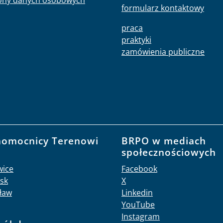
ony danych osobowych
formularz kontaktowy
praca
praktyki
zamówienia publiczne
nomocnicy Terenowi
BRPO w mediach
O
społecznościowych
wice
Facebook
sk
X
ław
Linkedin
YouTube
Instagram