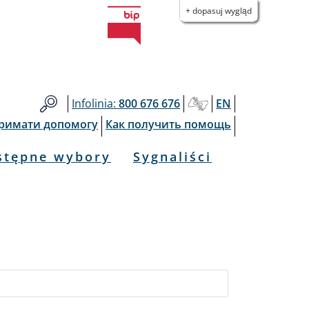
+ dopasuj wygląd
Infolinia:
800 676 676
EN
тримати допомогу
Как получить помощь
stępne wybory
Sygnaliści