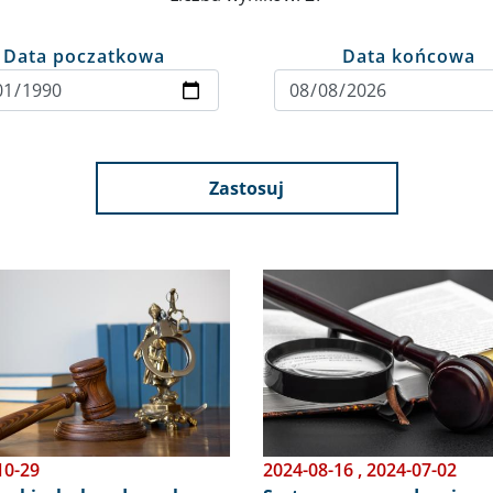
Data poczatkowa
Data końcowa
Zastosuj
Obraz
10-29
2024-08-16
,
2024-07-02