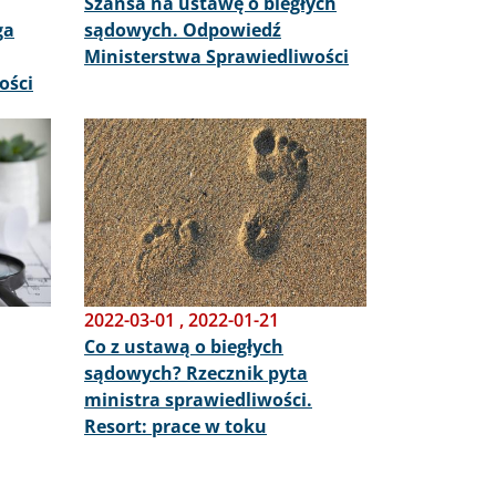
Szansa na ustawę o biegłych
ga
sądowych. Odpowiedź
Ministerstwa Sprawiedliwości
ości
Obraz
2022-03-01
,
2022-01-21
Co z ustawą o biegłych
sądowych? Rzecznik pyta
ministra sprawiedliwości.
Resort: prace w toku