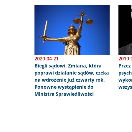
Obraz
Obraz
2020-04-21
2019-
Biegli sądowi. Zmiana, która
Przez
poprawi działanie sądów, czeka
psych
na wdrożenie już czwarty rok.
wykon
Ponowne wystąpienie do
wszys
Ministra Sprawiedliwości