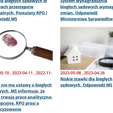
a biegłych sądowych w
System wynagradzania
ach przestępstw
biegłych sądowych wyma
alnych. Postulaty RPO i
zmian. Odpowiedź
wiedź MS
Ministerstwa Sprawiedliw
Obraz
05-10
,
2023-04-11
,
2022-11-
2023-05-08
,
2023-04-26
Niskie stawki dla biegłych
 nie ma ustawy o biegłych
sądowych. Odpowiedź MS
ych. MS informuje, że
 trwają prace analityczno-
pcyjne. RPO prosi o
ecyzowanie