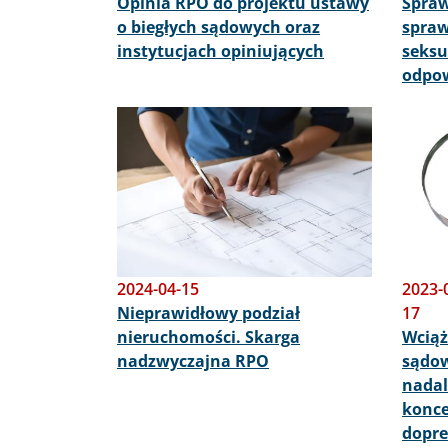
Opinia RPO do projektu ustawy
Spraw
o biegłych sądowych oraz
spraw
instytucjach opiniujących
seksu
odpo
Obraz
Obraz
2024-04-15
2023-
Nieprawidłowy podział
17
nieruchomości. Skarga
Wciąż
nadzwyczajna RPO
sądow
nadal
konce
dopr