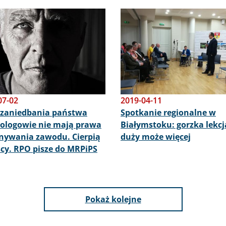
Obraz
07-02
2019-04-11
 zaniedbania państwa
Spotkanie regionalne w
ologowie nie mają prawa
Białymstoku: gorzka lekcj
ywania zawodu. Cierpią
duży może więcej
cy. RPO pisze do MRPiPS
Pokaż kolejne