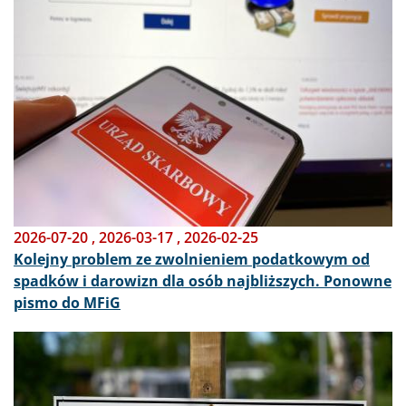
2026-07-20
,
2026-03-17
,
2026-02-25
Kolejny problem ze zwolnieniem podatkowym od
spadków i darowizn dla osób najbliższych. Ponowne
pismo do MFiG
Obraz