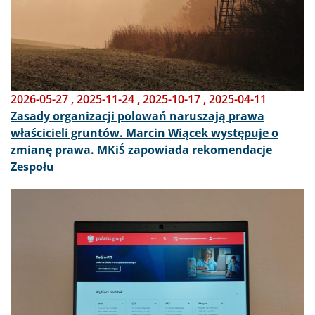
2026-05-27
,
2025-11-24
,
2025-10-17
,
2025-04-11
Zasady organizacji polowań naruszają prawa
właścicieli gruntów. Marcin Wiącek występuje o
zmianę prawa. MKiŚ zapowiada rekomendacje
Zespołu
Obraz