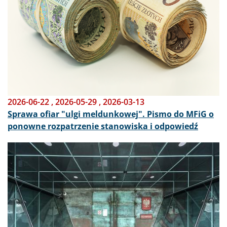
2026-06-22
,
2026-05-29
,
2026-03-13
Sprawa ofiar "ulgi meldunkowej". Pismo do MFiG o
ponowne rozpatrzenie stanowiska i odpowiedź
Obraz