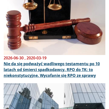
2026-06-30
,
2020-03-19
Nie da się podważyć wadliwego testamentu po 10
latach od śmierci spadkodawcy. RPO do TK: to
niekonstytucyjne. Wycofanie się RPO ze sprawy
Obraz