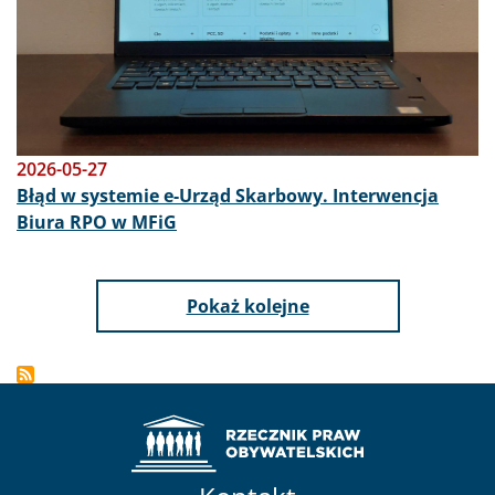
2026-05-27
Błąd w systemie e-Urząd Skarbowy. Interwencja
Biura RPO w MFiG
Pokaż kolejne