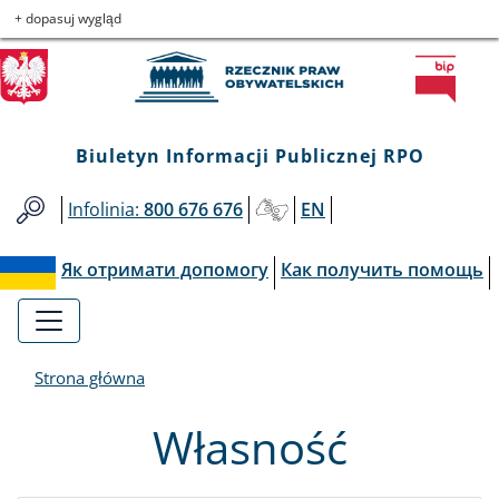
Biuletyn
Przejdź
Przejdź
Przejdź
Przejdź
+ dopasuj wygląd
do
do
to
do
Informacji
menu
treści
informacji
mapy
głównego
o
serwisu
Publicznej
kontakcie
Biuletyn Informacji Publicznej RPO
RPO
Infolinia:
800 676 676
EN
Як отримати допомогу
Как получить помощь
Strona główna
Własność