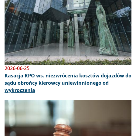
2026-06-25
Kasacja RPO ws. niezwrócenia kosztów dojazdów do
sądu obrońcy kierowcy uniewinnionego od
wykroczenia
Obraz