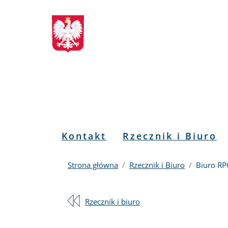
Biuletyn
Przejdź
Przejdź
Przejdź
Przejdź
do
do
to
do
Informacji
menu
treści
informacji
mapy
głównego
o
serwisu
Publicznej
kontakcie
RPO
Menu
Kontakt
Rzecznik i Biuro
PL
Strona główna
Rzecznik i Biuro
Biuro R
Rzecznik i biuro