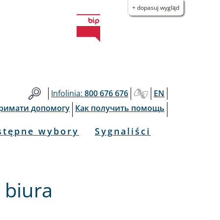
+ dopasuj wygląd
Infolinia:
800 676 676
EN
тримати допомогу
Как получить помощь
stępne wybory
Sygnaliści
 biura