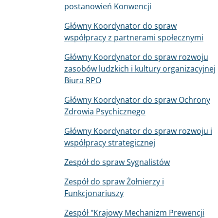
postanowień Konwencji
Główny Koordynator do spraw
współpracy z partnerami społecznymi
Główny Koordynator do spraw rozwoju
zasobów ludzkich i kultury organizacyjnej
Biura RPO
Główny Koordynator do spraw Ochrony
Zdrowia Psychicznego
Główny Koordynator do spraw rozwoju i
współpracy strategicznej
Zespół do spraw Sygnalistów
Zespół do spraw Żołnierzy i
Funkcjonariuszy
Zespół "Krajowy Mechanizm Prewencji