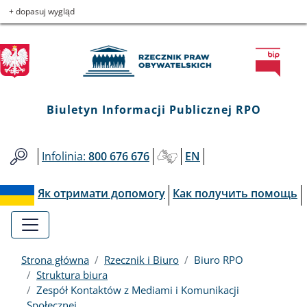
Biuletyn
Przejdź
Przejdź
Przejdź
Przejdź
+ dopasuj wygląd
do
do
to
do
Informacji
menu
treści
informacji
mapy
głównego
o
serwisu
Publicznej
kontakcie
RPO
Biuletyn Informacji Publicznej RPO
Infolinia:
800 676 676
EN
Як отримати допомогу
Как получить помощь
Strona główna
Rzecznik i Biuro
Biuro RPO
Struktura biura
Zespół Kontaktów z Mediami i Komunikacji
Społecznej