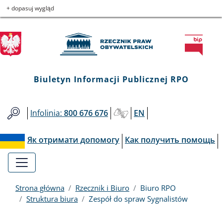
Biuletyn
Przejdź
Przejdź
Przejdź
Przejdź
+ dopasuj wygląd
do
do
to
do
Informacji
menu
treści
informacji
mapy
głównego
o
serwisu
Publicznej
kontakcie
RPO
Biuletyn Informacji Publicznej RPO
Infolinia:
800 676 676
EN
Як отримати допомогу
Как получить помощь
Strona główna
Rzecznik i Biuro
Biuro RPO
Struktura biura
Zespół do spraw Sygnalistów