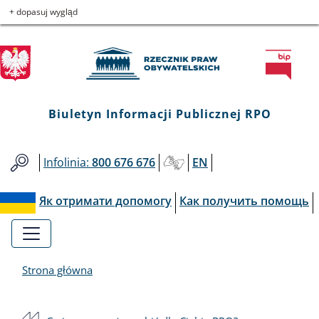
Biuletyn
Przejdź
Przejdź
Przejdź
Przejdź
+ dopasuj wygląd
do
do
to
do
Informacji
menu
treści
informacji
mapy
głównego
o
serwisu
Publicznej
kontakcie
RPO
Biuletyn Informacji Publicznej RPO
Infolinia:
800 676 676
EN
Як отримати допомогу
Как получить помощь
Strona główna