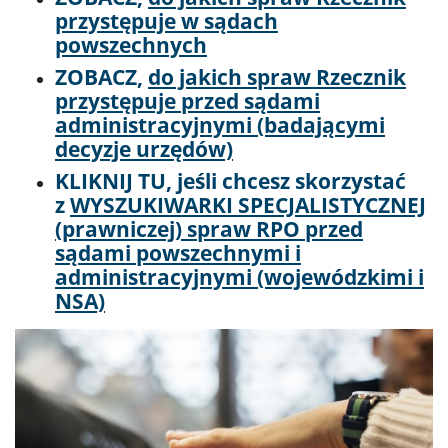
przystępuje w sądach
powszechnych
ZOBACZ,
do jakich spraw Rzecznik
przystępuje przed sądami
administracyjnymi (badającymi
decyzje urzędów)
KLIKNIJ TU, jeśli chcesz skorzystać
z
WYSZUKIWARKI SPECJALISTYCZNEJ
(prawniczej) spraw RPO przed
sądami powszechnymi i
administracyjnymi (wojewódzkimi i
NSA)