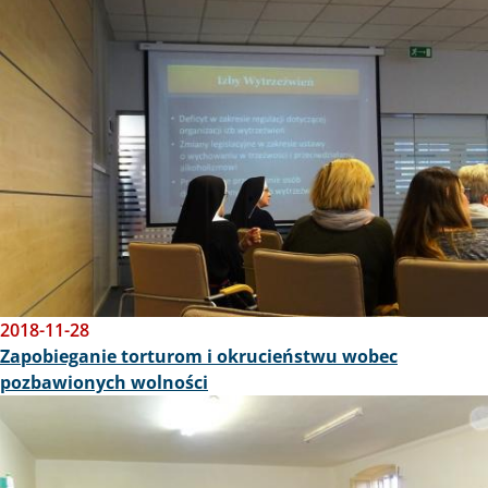
Obraz
2018-11-28
Zapobieganie torturom i okrucieństwu wobec
pozbawionych wolności
Obraz