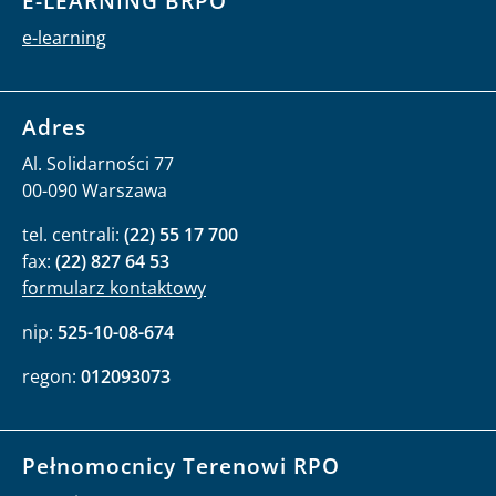
E-LEARNING BRPO
e-learning
Adres
Al. Solidarności 77
00-090 Warszawa
tel. centrali:
(22) 55 17 700
fax:
(22) 827 64 53
formularz kontaktowy
nip:
525-10-08-674
regon:
012093073
Pełnomocnicy Terenowi RPO