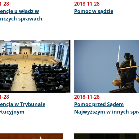
1-28
2018-11-28
encje u władz w
Pomoc w sądzie
ynczych sprawach
Obraz
1-28
2018-11-28
encja w Trybunale
Pomoc przed Sądem
ytucyjnym
Najwyższym w innych sp
Obraz