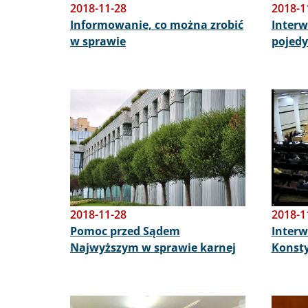
2018-11-28
2018-1
Informowanie, co można zrobić
Interw
w sprawie
pojed
Obraz
Obraz
2018-11-28
2018-1
Pomoc przed Sądem
Interw
Najwyższym w sprawie karnej
Konst
Obraz
Obraz