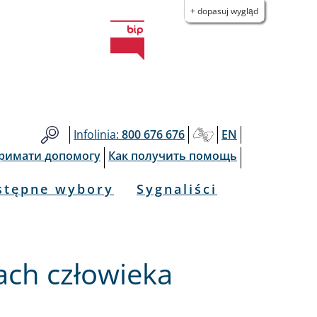
+ dopasuj wygląd
Infolinia:
800 676 676
EN
тримати допомогу
Как получить помощь
stępne wybory
Sygnaliści
ach człowieka