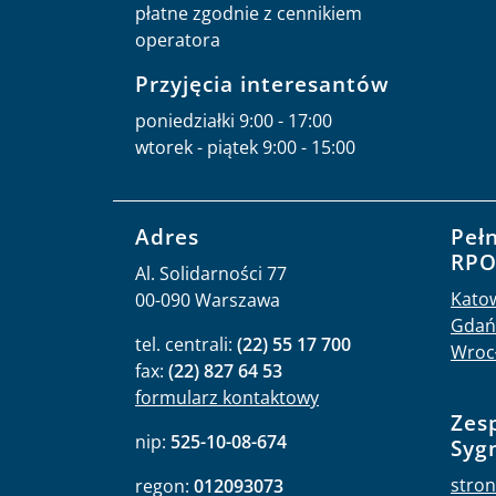
płatne zgodnie z cennikiem
operatora
Przyjęcia interesantów
poniedziałki 9:00 - 17:00
wtorek - piątek 9:00 - 15:00
Adres
Peł
RP
Al. Solidarności 77
Kato
00-090 Warszawa
Gdań
tel. centrali:
(22) 55 17 700
Wroc
fax:
(22) 827 64 53
formularz kontaktowy
Zes
nip:
525-10-08-674
Syg
stron
regon:
012093073