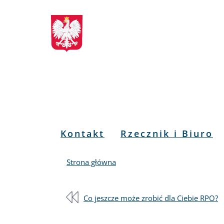
Biuletyn
Przejdź
Przejdź
Przejdź
Przejdź
do
do
to
do
Informacji
menu
treści
informacji
mapy
głównego
o
serwisu
Publicznej
kontakcie
RPO
Menu
Kontakt
Rzecznik i Biuro
PL
Strona główna
Co jeszcze może zrobić dla Ciebie RPO?