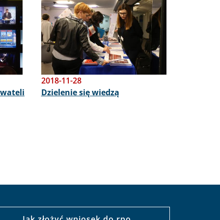
2018-11-28
wateli
Dzielenie się wiedzą
Jak złożyć wniosek do rpo