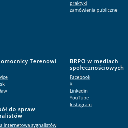
praktyki
zamówienia publiczne
nomocnicy Terenowi
BRPO w mediach
O
społecznościowych
wice
Facebook
sk
X
ław
Linkedin
YouTube
Instagram
pół do spraw
nalistów
a internetowa sygnalistów