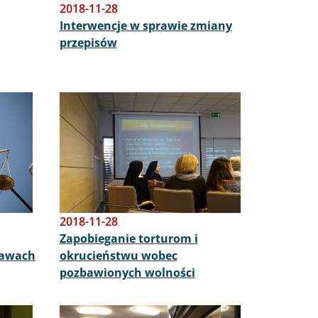
2018-11-28
Interwencje w sprawie zmiany
przepisów
Obraz
2018-11-28
Zapobieganie torturom i
rawach
okrucieństwu wobec
pozbawionych wolności
Obraz