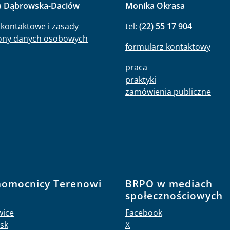
a Dąbrowska-Daciów
Monika Okrasa
kontaktowe i zasady
tel:
(22) 55 17 904
ony danych osobowych
formularz kontaktowy
praca
praktyki
zamówienia publiczne
nomocnicy Terenowi
BRPO w mediach
O
społecznościowych
wice
Facebook
sk
X