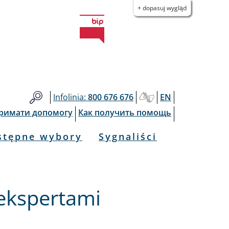
+ dopasuj wygląd
Infolinia:
800 676 676
EN
тримати допомогу
Как получить помощь
stępne wybory
Sygnaliści
 ekspertami