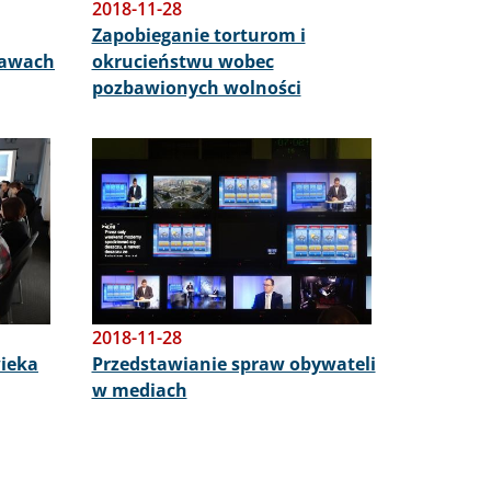
2018-11-28
Zapobieganie torturom i
rawach
okrucieństwu wobec
pozbawionych wolności
Obraz
2018-11-28
wieka
Przedstawianie spraw obywateli
w mediach