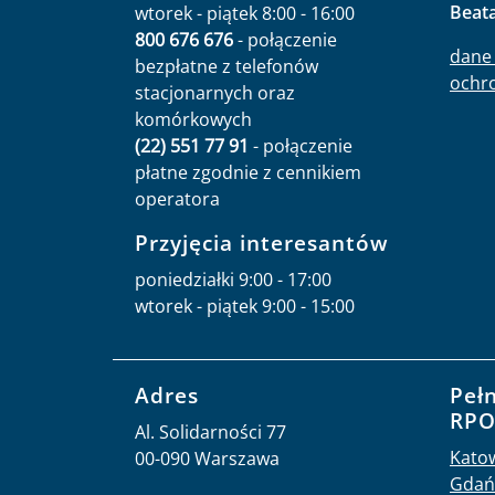
Beat
wtorek - piątek 8:00 - 16:00
800 676 676
- połączenie
dane 
bezpłatne z telefonów
ochr
stacjonarnych oraz
komórkowych
(22) 551 77 91
- połączenie
płatne zgodnie z cennikiem
operatora
Przyjęcia interesantów
poniedziałki 9:00 - 17:00
wtorek - piątek 9:00 - 15:00
Adres
Peł
RP
Al. Solidarności 77
Kato
00-090 Warszawa
Gdań