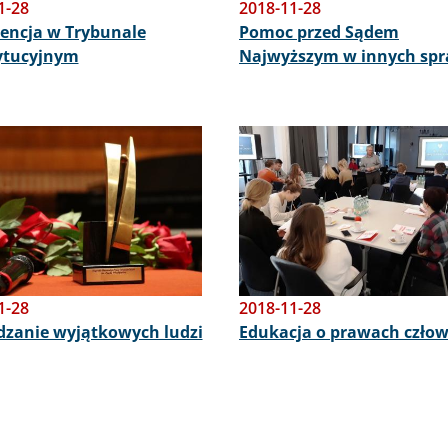
1-28
2018-11-28
encja w Trybunale
Pomoc przed Sądem
ytucyjnym
Najwyższym w innych sp
Obraz
1-28
2018-11-28
zanie wyjątkowych ludzi
Edukacja o prawach czło