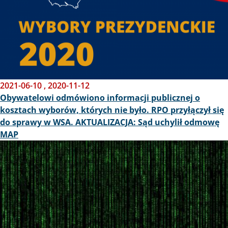
2021-06-10
,
2020-11-12
Obywatelowi odmówiono informacji publicznej o
kosztach wyborów, których nie było. RPO przyłączył się
do sprawy w WSA. AKTUALIZACJA: Sąd uchylił odmowę
MAP
Obraz