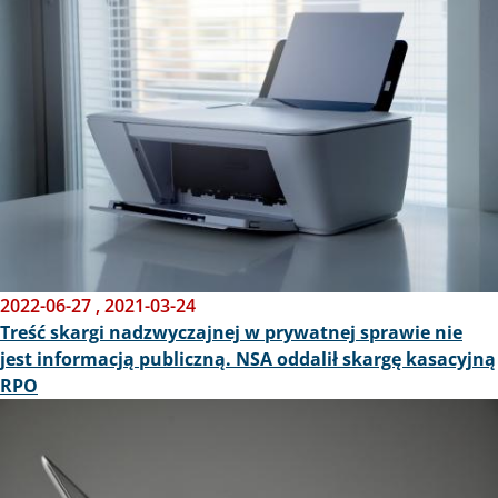
2022-06-27
,
2021-03-24
Treść skargi nadzwyczajnej w prywatnej sprawie nie
jest informacją publiczną. NSA oddalił skargę kasacyjną
RPO
Obraz