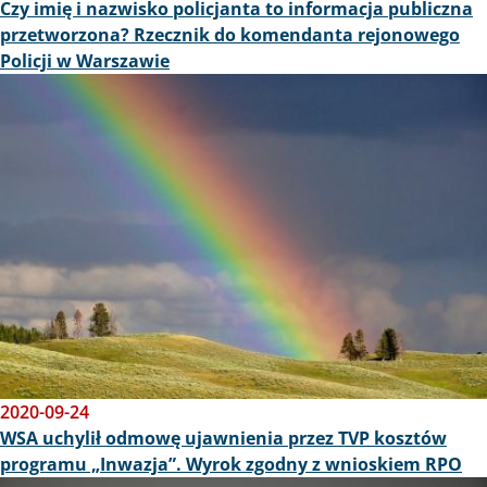
Czy imię i nazwisko policjanta to informacja publiczna
przetworzona? Rzecznik do komendanta rejonowego
Policji w Warszawie
Obraz
2020-09-24
WSA uchylił odmowę ujawnienia przez TVP kosztów
programu „Inwazja”. Wyrok zgodny z wnioskiem RPO