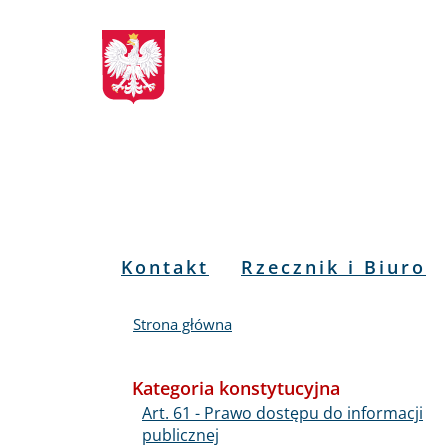
Biuletyn
Przejdź
Przejdź
Przejdź
Przejdź
do
do
to
do
Informacji
menu
treści
informacji
mapy
głównego
o
serwisu
Publicznej
kontakcie
RPO
Menu
Kontakt
Rzecznik i Biuro
PL
Strona główna
Kategoria konstytucyjna
Art. 61 - Prawo dostępu do informacji
publicznej