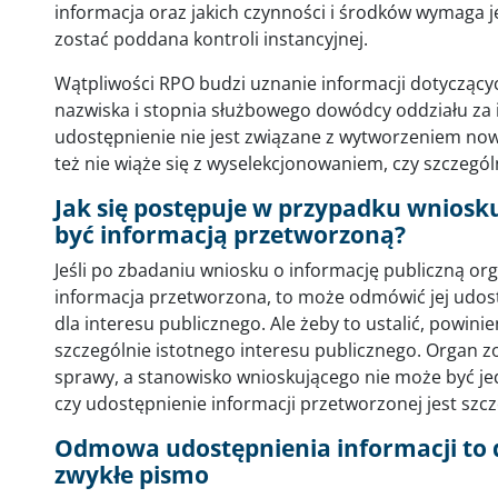
informacja oraz jakich czynności i środków wymaga 
zostać poddana kontroli instancyjnej.
Wątpliwości RPO budzi uznanie informacji dotyczących 
nazwiska i stopnia służbowego dowódcy oddziału za 
udostępnienie nie jest związane z wytworzeniem nowej
też nie wiąże się z wyselekcjonowaniem, czy szczeg
Jak się postępuje w przypadku wniosku
być informacją przetworzoną?
Jeśli po zbadaniu wniosku o informację publiczną or
informacja przetworzona, to może odmówić jej udostęp
dla interesu publicznego. Ale żeby to ustalić, powin
szczególnie istotnego interesu publicznego. Organ z
sprawy, a stanowisko wnioskującego nie może być je
czy udostępnienie informacji przetworzonej jest szcz
Odmowa udostępnienia informacji to d
zwykłe pismo