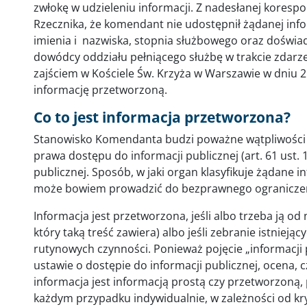
zwłokę w udzieleniu informacji. Z nadesłanej koresp
Rzecznika, że komendant nie udostępnił żądanej inform
imienia i nazwiska, stopnia służbowego oraz doświa
dowódcy oddziału pełniącego służbę w trakcie zdarze
zajściem w Kościele Św. Krzyża w Warszawie w dniu 25
informację przetworzoną.
Co to jest informacja przetworzona?
Stanowisko Komendanta budzi poważne wątpliwości 
prawa dostępu do informacji publicznej (art. 61 ust. 
publicznej. Sposób, w jaki organ klasyfikuje żądane 
może bowiem prowadzić do bezprawnego ograniczeni
Informacja jest przetworzona, jeśli albo trzeba ją 
który taką treść zawiera) albo jeśli zebranie istni
rutynowych czynności. Ponieważ pojęcie „informacji 
ustawie o dostępie do informacji publicznej, ocena,
informacja jest informacją prostą czy przetworzoną
każdym przypadku indywidualnie, w zależności od k