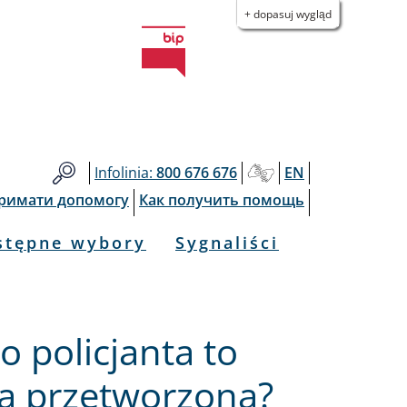
+ dopasuj wygląd
Infolinia:
800 676 676
EN
тримати допомогу
Как получить помощь
stępne wybory
Sygnaliści
o policjanta to
na przetworzona?