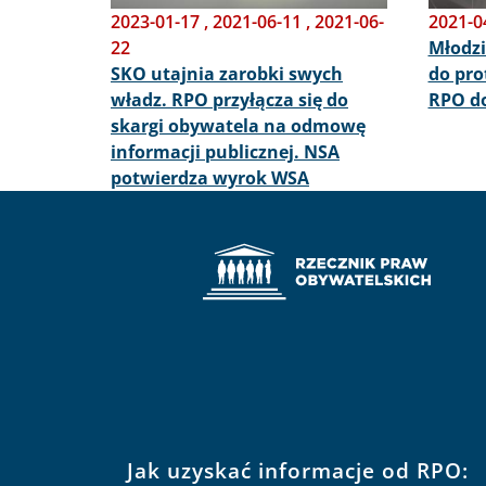
2023-01-17
,
2021-06-11
,
2021-06-
2021-0
22
Młodzi
SKO utajnia zarobki swych
do pro
władz. RPO przyłącza się do
RPO do
skargi obywatela na odmowę
informacji publicznej. NSA
potwierdza wyrok WSA
Jak uzyskać informacje od RPO: