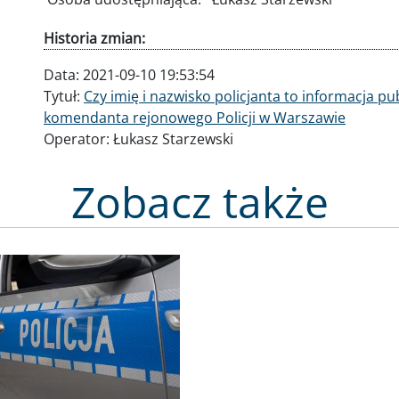
Historia zmian:
Data:
2021-09-10 19:53:54
Tytuł:
Czy imię i nazwisko policjanta to informacja p
komendanta rejonowego Policji w Warszawie
Operator:
Łukasz Starzewski
Zobacz także