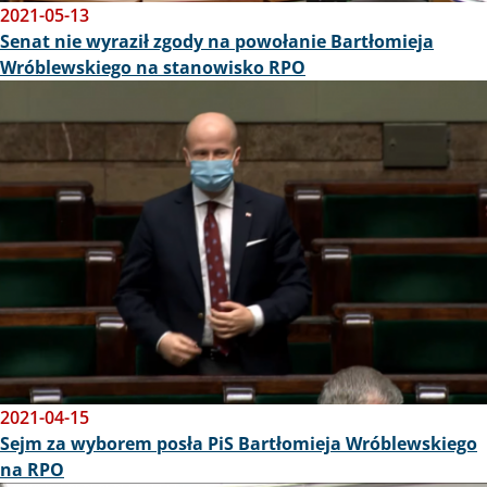
2021-05-13
Senat nie wyraził zgody na powołanie Bartłomieja
Wróblewskiego na stanowisko RPO
Obraz
2021-04-15
Sejm za wyborem posła PiS Bartłomieja Wróblewskiego
na RPO