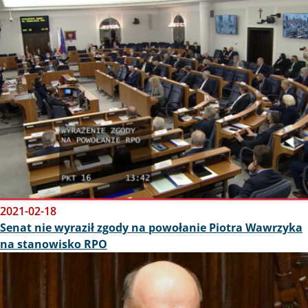
Obraz
2021-02-18
Senat nie wyraził zgody na powołanie Piotra Wawrzyka
na stanowisko RPO
Obraz