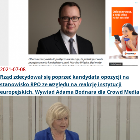
2021-07-08
Rząd zdecydował się poprzeć kandydata opozycji na
stanowisko RPO ze względu na reakcję instytucji
europejskich. Wywiad Adama Bodnara dla Crowd Media
Obraz