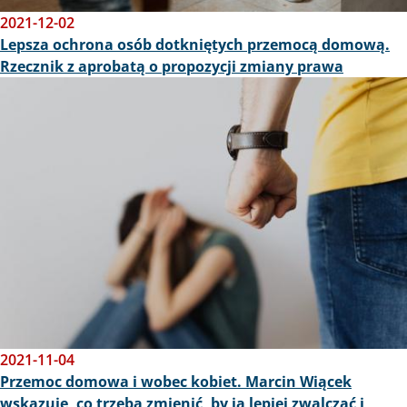
2021-12-02
Lepsza ochrona osób dotkniętych przemocą domową.
Rzecznik z aprobatą o propozycji zmiany prawa
Obraz
2021-11-04
Przemoc domowa i wobec kobiet. Marcin Wiącek
wskazuje, co trzeba zmienić, by ją lepiej zwalczać i