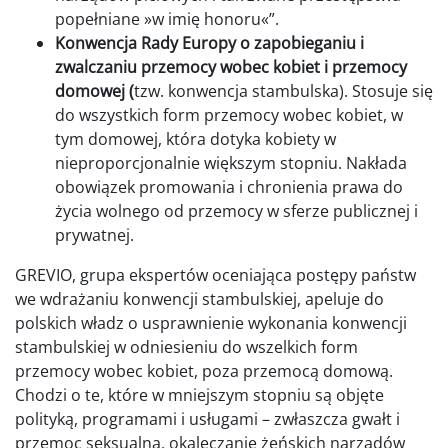
popełniane »w imię honoru«”.
Konwencja Rady Europy o zapobieganiu i
zwalczaniu przemocy wobec kobiet i przemocy
domowej (
tzw. konwencja stambulska). Stosuje się
do wszystkich form przemocy wobec kobiet, w
tym domowej, która dotyka kobiety w
nieproporcjonalnie większym stopniu. Nakłada
obowiązek promowania i chronienia prawa do
życia wolnego od przemocy w sferze publicznej i
prywatnej.
GREVIO, grupa ekspertów oceniająca postępy państw
we wdrażaniu konwencji stambulskiej, apeluje do
polskich władz o usprawnienie wykonania konwencji
stambulskiej w odniesieniu do wszelkich form
przemocy wobec kobiet, poza przemocą domową.
Chodzi o te, które w mniejszym stopniu są objęte
polityką, programami i usługami – zwłaszcza gwałt i
przemoc seksualna, okaleczanie żeńskich narządów