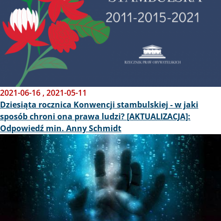
2021-06-16
,
2021-05-11
Dziesiąta rocznica Konwencji stambulskiej - w jaki
sposób chroni ona prawa ludzi? [AKTUALIZACJA]:
Odpowiedź min. Anny Schmidt
Obraz