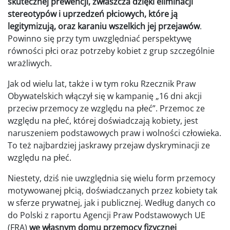
skutecznej prewencji, zwłaszcza dzięki eliminacji
stereotypów i uprzedzeń płciowych, które ją
legitymizują, oraz karaniu wszelkich jej przejawów
.
Powinno się przy tym uwzględniać perspektywę
równości płci oraz potrzeby kobiet z grup szczególnie
wrażliwych.
Jak od wielu lat, także i w tym roku Rzecznik Praw
Obywatelskich włączył się w kampanię „16 dni akcji
przeciw przemocy ze względu na płeć”. Przemoc ze
względu na płeć, której doświadczają kobiety, jest
naruszeniem podstawowych praw i wolności człowieka.
To też najbardziej jaskrawy przejaw dyskryminacji ze
względu na płeć.
Niestety, dziś nie uwzględnia się wielu form przemocy
motywowanej płcią, doświadczanych przez kobiety tak
w sferze prywatnej, jak i publicznej. Według danych co
do Polski z raportu Agencji Praw Podstawowych UE
(FRA)
we własnym domu przemocy fizycznej