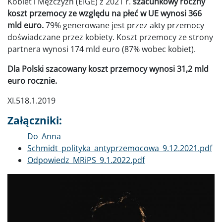
Kobiet i Mężczyzn (EIGE) z 2021 r.
szacunkowy roczny
koszt przemocy ze względu na płeć w UE wynosi 366
mld euro.
79% generowane jest przez akty przemocy
doświadczane przez kobiety. Koszt przemocy ze strony
partnera wynosi 174 mld euro (87% wobec kobiet).
Dla Polski szacowany koszt przemocy wynosi 31,2 mld
euro rocznie.
XI.518.1.2019
Załączniki:
Dokument
Do_Anna
Schmidt_polityka_antyprzemocowa_9.12.2021.pdf
Dokument
Odpowiedz_MRiPS_9.1.2022.pdf