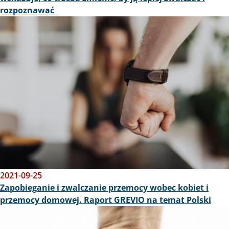
rozpoznawać
Obraz
2021-09-25
Zapobieganie i zwalczanie przemocy wobec kobiet i
przemocy domowej. Raport GREVIO na temat Polski
Obraz