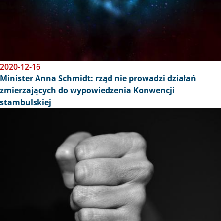
2020-12-16
Minister Anna Schmidt: rząd nie prowadzi działań
zmierzających do wypowiedzenia Konwencji
stambulskiej
Obraz