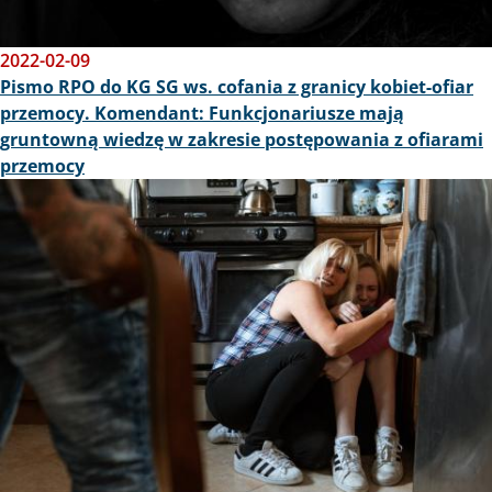
2022-02-09
Pismo RPO do KG SG ws. cofania z granicy kobiet-ofiar
przemocy. Komendant: Funkcjonariusze mają
gruntowną wiedzę w zakresie postępowania z ofiarami
przemocy
Obraz