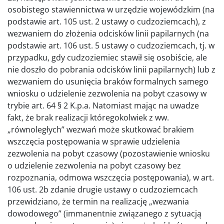
osobistego stawiennictwa w urzędzie wojewódzkim (na
podstawie art. 105 ust. 2 ustawy o cudzoziemcach), z
wezwaniem do złożenia odcisków linii papilarnych (na
podstawie art. 106 ust. 5 ustawy o cudzoziemcach, tj. w
przypadku, gdy cudzoziemiec stawił się osobiście, ale
nie doszło do pobrania odcisków linii papilarnych) lub z
wezwaniem do usunięcia braków formalnych samego
wniosku o udzielenie zezwolenia na pobyt czasowy w
trybie art. 64 § 2 K.p.a. Natomiast mając na uwadze
fakt, że brak realizacji któregokolwiek z ww.
„równoległych” wezwań może skutkować brakiem
wszczęcia postępowania w sprawie udzielenia
zezwolenia na pobyt czasowy (pozostawienie wniosku
o udzielenie zezwolenia na pobyt czasowy bez
rozpoznania, odmowa wszczęcia postępowania), w art.
106 ust. 2b zdanie drugie ustawy o cudzoziemcach
przewidziano, że termin na realizację „wezwania
dowodowego” (immanentnie związanego z sytuacją