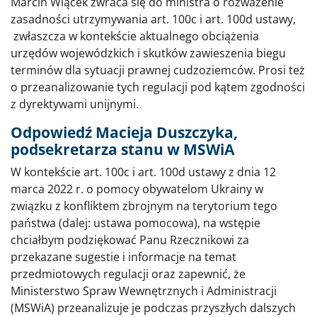
Marcin Wiącek zwraca się do ministra o rozważenie
zasadności utrzymywania art. 100c i art. 100d ustawy,
zwłaszcza w kontekście aktualnego obciążenia
urzędów wojewódzkich i skutków zawieszenia biegu
terminów dla sytuacji prawnej cudzoziemców. Prosi też
o przeanalizowanie tych regulacji pod kątem zgodności
z dyrektywami unijnymi.
Odpowiedź Macieja Duszczyka,
podsekretarza stanu w MSWiA
W kontekście art. 100c i art. 100d ustawy z dnia 12
marca 2022 r. o pomocy obywatelom Ukrainy w
związku z konfliktem zbrojnym na terytorium tego
państwa (dalej: ustawa pomocowa), na wstępie
chciałbym podziękować Panu Rzecznikowi za
przekazane sugestie i informacje na temat
przedmiotowych regulacji oraz zapewnić, że
Ministerstwo Spraw Wewnętrznych i Administracji
(MSWiA) przeanalizuje je podczas przyszłych dalszych