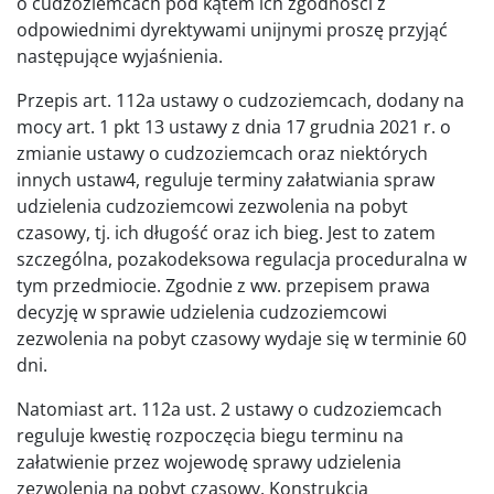
o cudzoziemcach pod kątem ich zgodności z
odpowiednimi dyrektywami unijnymi proszę przyjąć
następujące wyjaśnienia.
Przepis art. 112a ustawy o cudzoziemcach, dodany na
mocy art. 1 pkt 13 ustawy z dnia 17 grudnia 2021 r. o
zmianie ustawy o cudzoziemcach oraz niektórych
innych ustaw4, reguluje terminy załatwiania spraw
udzielenia cudzoziemcowi zezwolenia na pobyt
czasowy, tj. ich długość oraz ich bieg. Jest to zatem
szczególna, pozakodeksowa regulacja proceduralna w
tym przedmiocie. Zgodnie z ww. przepisem prawa
decyzję w sprawie udzielenia cudzoziemcowi
zezwolenia na pobyt czasowy wydaje się w terminie 60
dni.
Natomiast art. 112a ust. 2 ustawy o cudzoziemcach
reguluje kwestię rozpoczęcia biegu terminu na
załatwienie przez wojewodę sprawy udzielenia
zezwolenia na pobyt czasowy. Konstrukcja