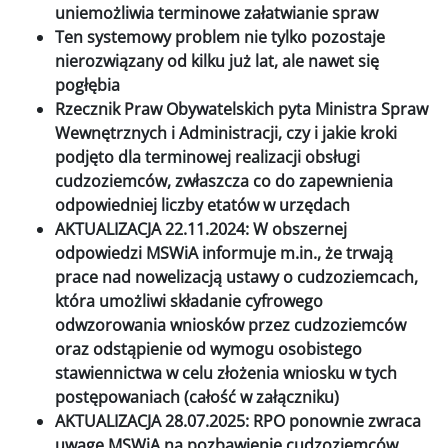
uniemożliwia terminowe załatwianie spraw
Ten systemowy problem nie tylko pozostaje
nierozwiązany od kilku już lat, ale nawet się
pogłębia
Rzecznik Praw Obywatelskich pyta Ministra Spraw
Wewnętrznych i Administracji, czy i jakie kroki
podjęto dla terminowej realizacji obsługi
cudzoziemców, zwłaszcza co do zapewnienia
odpowiedniej liczby etatów w urzędach
AKTUALIZACJA 22.11.2024: W obszernej
odpowiedzi MSWiA informuje m.in., że trwają
prace nad nowelizacją ustawy o cudzoziemcach,
która umożliwi składanie cyfrowego
odwzorowania wniosków przez cudzoziemców
oraz odstąpienie od wymogu osobistego
stawiennictwa w celu złożenia wniosku w tych
postępowaniach (całość w załączniku)
AKTUALIZACJA 28.07.2025: RPO ponownie zwraca
uwagę MSWiA na pozbawienie cudzoziemców