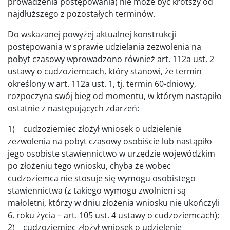
prowadzenia postępowania) nie może być krótszy od
najdłuższego z pozostałych terminów.
Do wskazanej powyżej aktualnej konstrukcji
postępowania w sprawie udzielania zezwolenia na
pobyt czasowy wprowadzono również art. 112a ust. 2
ustawy o cudzoziemcach, który stanowi, że termin
określony w art. 112a ust. 1, tj. termin 60-dniowy,
rozpoczyna swój bieg od momentu, w którym nastąpiło
ostatnie z następujących zdarzeń:
1) cudzoziemiec złożył wniosek o udzielenie
zezwolenia na pobyt czasowy osobiście lub nastąpiło
jego osobiste stawiennictwo w urzędzie wojewódzkim
po złożeniu tego wniosku, chyba że wobec
cudzoziemca nie stosuje się wymogu osobistego
stawiennictwa (z takiego wymogu zwolnieni są
małoletni, którzy w dniu złożenia wniosku nie ukończyli
6. roku życia – art. 105 ust. 4 ustawy o cudzoziemcach);
2) cudzoziemiec złożył wniosek o udzielenie