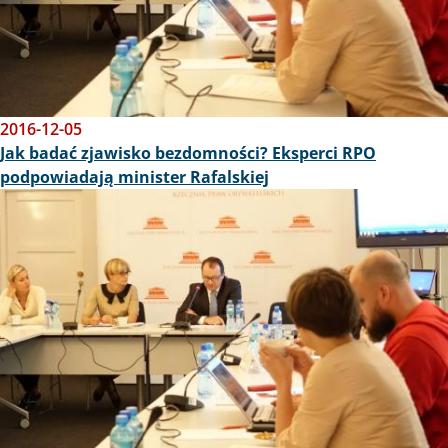
2016-12-05
Jak badać zjawisko bezdomności? Eksperci RPO
podpowiadają minister Rafalskiej
Obraz