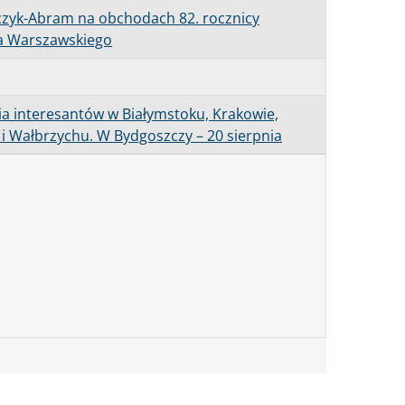
czyk-Abram na obchodach 82. rocznicy
a Warszawskiego
cia interesantów w Białymstoku, Krakowie,
e i Wałbrzychu. W Bydgoszczy – 20 sierpnia