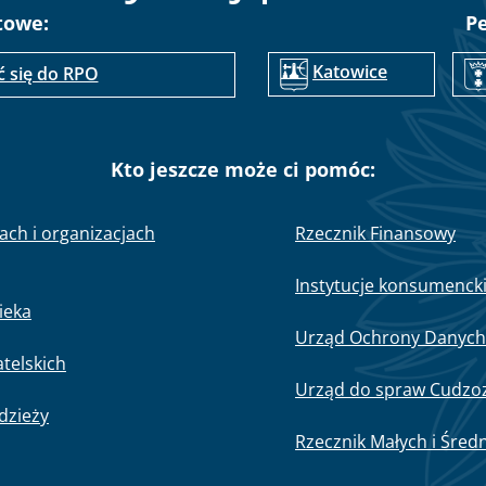
towe:
P
Katowice
ć się do RPO
Kto jeszcze może ci pomóc:
nach i organizacjach
Rzecznik Finansowy
Instytucje konsumenck
ieka
Urząd Ochrony Danyc
telskich
Urząd do spraw Cudz
odzieży
Rzecznik Małych i Śred