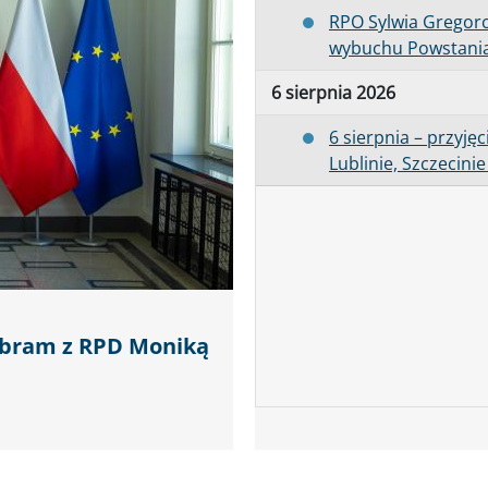
RPO Sylwia Gregor
wybuchu Powstani
6 sierpnia 2026
6 sierpnia – przyję
Lublinie, Szczecini
Abram z RPD Moniką