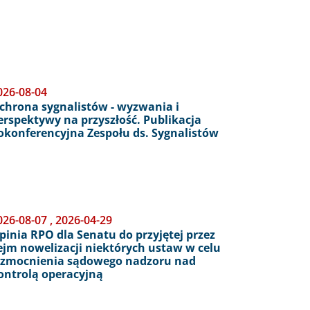
026-08-04
chrona sygnalistów - wyzwania i
erspektywy na przyszłość. Publikacja
okonferencyjna Zespołu ds. Sygnalistów
026-08-07
,
2026-04-29
pinia RPO dla Senatu do przyjętej przez
ejm nowelizacji niektórych ustaw w celu
zmocnienia sądowego nadzoru nad
ontrolą operacyjną