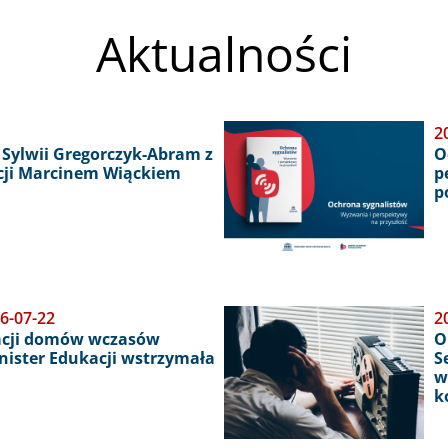
Aktualności
Obraz
2
Sylwii Gregorczyk-Abram z
O
cji Marcinem Wiąckiem
p
p
6-07-22
Obraz
2
acji domów wczasów
O
inister Edukacji wstrzymała
S
w
k