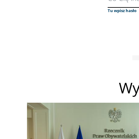
Tu wpisz hasło
Wy
Obraz