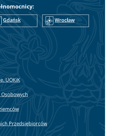
ełnomocnicy:
Gdańsk
Wrocław
ie. UOKiK
h Osobowych
oziemców
nich Przedsiębiorców