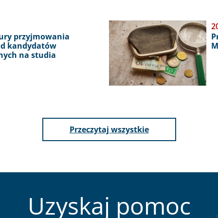
Obraz
2
ury przyjmowania
P
d kandydatów
M
nych na studia
aktualności
Przeczytaj wszystkie
Uzyskaj pomoc