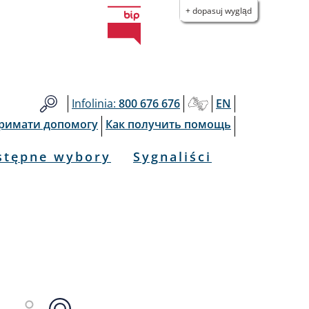
+ dopasuj wygląd
Infolinia:
800 676 676
EN
тримати допомогу
Как получить помощь
stępne wybory
Sygnaliści