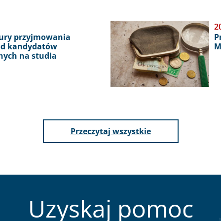
Obraz
2
ury przyjmowania
P
d kandydatów
M
nych na studia
aktualności
Przeczytaj wszystkie
Uzyskaj pomoc