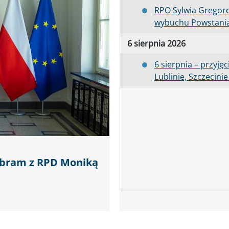
RPO Sylwia Gregor
wybuchu Powstani
6 sierpnia 2026
6 sierpnia – przyję
Lublinie, Szczecini
Abram z RPD Moniką