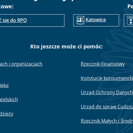
towe:
P
Katowice
ć się do RPO
Kto jeszcze może ci pomóc:
nach i organizacjach
Rzecznik Finansowy
Instytucje konsumenck
ieka
Urząd Ochrony Danyc
telskich
Urząd do spraw Cudz
odzieży
Rzecznik Małych i Śred