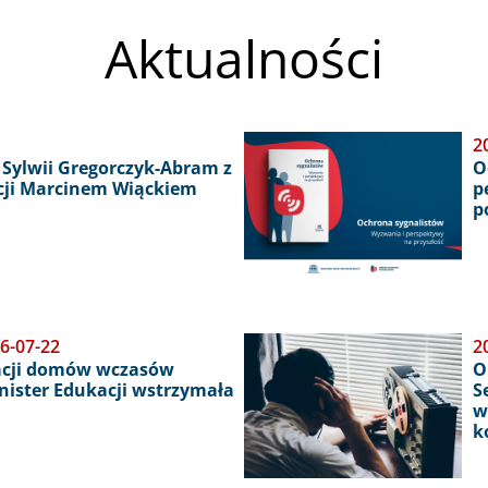
Aktualności
Obraz
2
Sylwii Gregorczyk-Abram z
O
cji Marcinem Wiąckiem
p
p
6-07-22
Obraz
2
acji domów wczasów
O
inister Edukacji wstrzymała
S
w
k