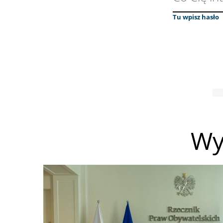
Tu wpisz hasło
Wy
Obraz