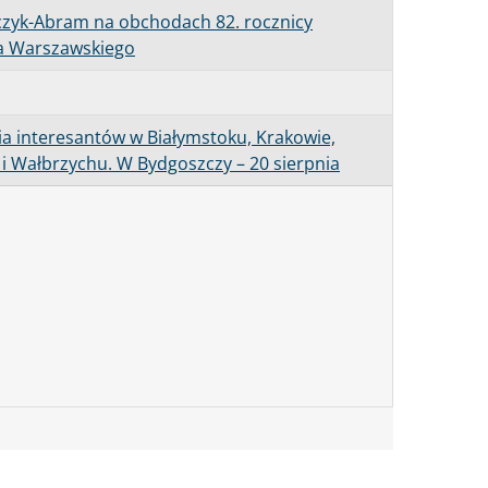
czyk-Abram na obchodach 82. rocznicy
a Warszawskiego
cia interesantów w Białymstoku, Krakowie,
e i Wałbrzychu. W Bydgoszczy – 20 sierpnia