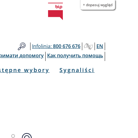
+ dopasuj wygląd
Infolinia:
800 676 676
EN
тримати допомогу
Как получить помощь
stępne wybory
Sygnaliści