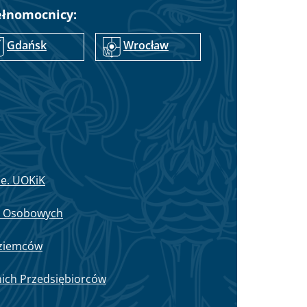
ełnomocnicy:
Gdańsk
Wrocław
ie. UOKiK
h Osobowych
oziemców
nich Przedsiębiorców