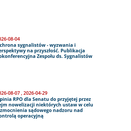
026-08-04
chrona sygnalistów - wyzwania i
erspektywy na przyszłość. Publikacja
okonferencyjna Zespołu ds. Sygnalistów
026-08-07
,
2026-04-29
pinia RPO dla Senatu do przyjętej przez
ejm nowelizacji niektórych ustaw w celu
zmocnienia sądowego nadzoru nad
ontrolą operacyjną