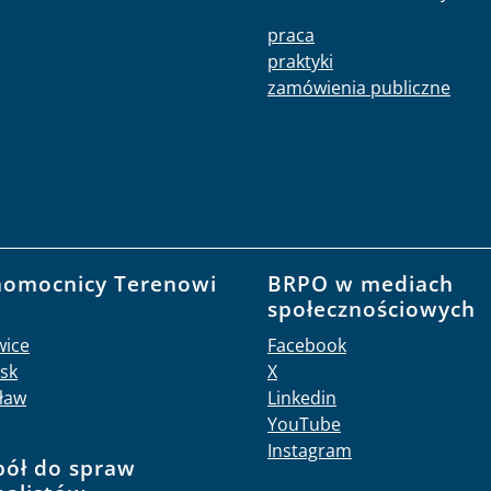
praca
praktyki
zamówienia publiczne
nomocnicy Terenowi
BRPO w mediach
O
społecznościowych
wice
Facebook
sk
X
ław
Linkedin
YouTube
Instagram
pół do spraw