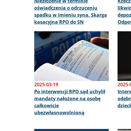
Niezłożenie w terminie
Rzecz
oświadczenia o odrzuceniu
likwi
spadku w imieniu syna. Skarga
depoz
kasacyjna RPO do SN
Odpo
Obraz
Obraz
2025-03-19
2025-
Po interwencji RPO sąd uchylił
Inter
mandaty nałożone na osobę
odebr
całkowicie
dziec
ubezwłasnowolnioną