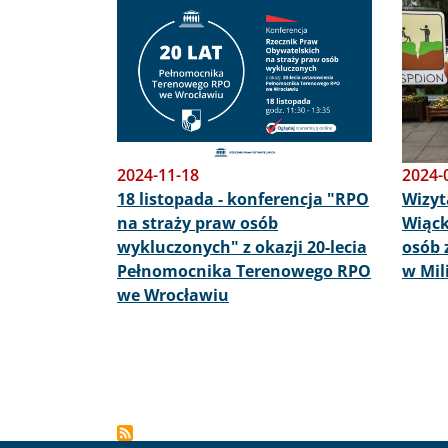
Obraz
Obraz
2024-11-18
2024-
18 listopada - konferencja "RPO
Wizyt
na straży praw osób
Wiąck
wykluczonych" z okazji 20-lecia
osób 
Pełnomocnika Terenowego RPO
w Mil
we Wrocławiu