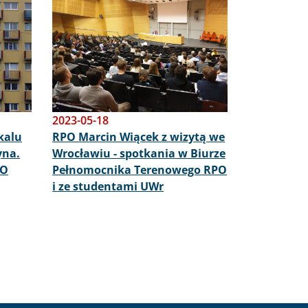
Obraz
2023-05-18
kalu
RPO Marcin Wiącek z wizytą we
yna.
Wrocławiu - spotkania w Biurze
PO
Pełnomocnika Terenowego RPO
i ze studentami UWr