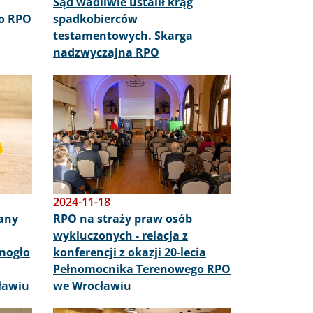
Sąd wadliwie ustalił krąg
o RPO
spadkobierców
testamentowych. Skarga
nadzwyczajna RPO
Obraz
2024-11-18
any
RPO na straży praw osób
wykluczonych - relacja z
mogło
konferencji z okazji 20-lecia
Pełnomocnika Terenowego RPO
ławiu
we Wrocławiu