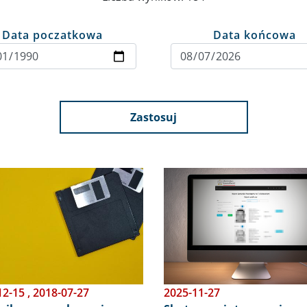
Data poczatkowa
Data końcowa
Zastosuj
Obraz
12-15
,
2018-07-27
2025-11-27