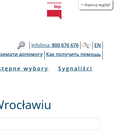
+ dopasuj wygląd
Infolinia:
800 676 676
EN
тримати допомогу
Как получить помощь
stępne wybory
Sygnaliści
Wrocławiu