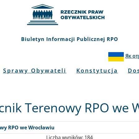
Biuletyn Informacji Publicznej RPO
Як о
Sprawy Obywateli
Konstytucja
Do
nik Terenowy RPO we 
owy RPO we Wrocławiu
Liczba wyników: 184