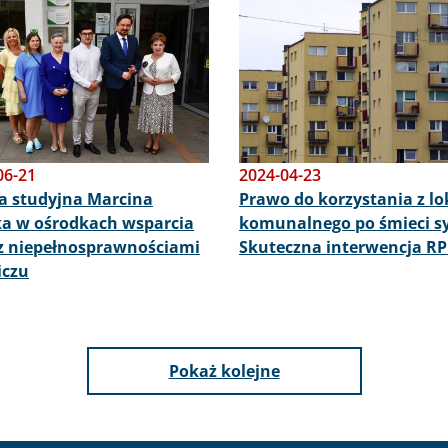
Obraz
06-21
2024-04-23
a studyjna Marcina
Prawo do korzystania z lo
a w ośrodkach wsparcia
komunalnego po śmieci s
z niepełnosprawnościami
Skuteczna interwencja R
iczu
Pokaż kolejne