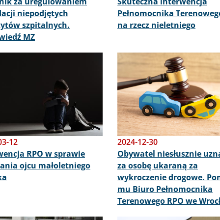
nik za uregulowaniem
Skuteczna interwencja
dacji niepodjętych
Pełnomocnika Terenoweg
ytów szpitalnych.
na rzecz nieletniego
wiedź MZ
Obraz
03-12
2024-12-30
wencja RPO w sprawie
Obywatel niesłusznie uzn
ania ojcu małoletniego
za osobę ukaraną za
ka
wykroczenie drogowe. Po
mu Biuro Pełnomocnika
Terenowego RPO we Wroc