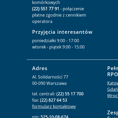
komórkowych
(22) 551 77 91
- połączenie
płatne zgodnie z cennikiem
operatora
Przyjęcia interesantów
poniedziałki 9:00 - 17:00
wtorek - piątek 9:00 - 15:00
Adres
Peł
RP
Al. Solidarności 77
Kato
00-090 Warszawa
Gdań
tel. centrali:
(22) 55 17 700
Wroc
fax:
(22) 827 64 53
formularz kontaktowy
Zes
nip:
525-10-08-674