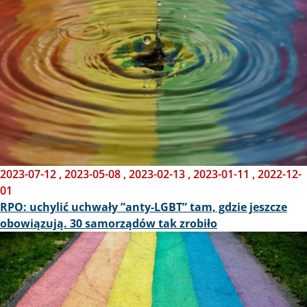
2023-07-12
,
2023-05-08
,
2023-02-13
,
2023-01-11
,
2022-12-
01
RPO: uchylić uchwały ”anty-LGBT” tam, gdzie jeszcze
obowiązują. 30 samorządów tak zrobiło
Obraz