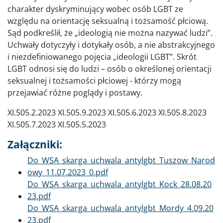
charakter dyskryminujący wobec osób LGBT ze
względu na orientację seksualną i tożsamość płciową.
Sąd podkreślił, że „ideologią nie można nazywać ludzi”.
Uchwały dotyczyły i dotykały osób, a nie abstrakcyjnego
i niezdefiniowanego pojęcia „ideologii LGBT”. Skrót
LGBT odnosi się do ludzi – osób o określonej orientacji
seksualnej i tożsamości płciowej - którzy mogą
przejawiać różne poglądy i postawy.
XI.505.2.2023 XI.505.9.2023 XI.505.6.2023 XI.505.8.2023
XI.505.7.2023 XI.505.5.2023
Załączniki:
Dokument
Do_WSA_skarga_uchwala_antylgbt_Tuszow_Narod
owy_11.07.2023_0.pdf
Dokument
Do_WSA_skarga_uchwala_antylgbt_Kock_28.08.20
23.pdf
Dokument
Do_WSA_skarga_uchwala_antylgbt_Mordy_4.09.20
23.pdf