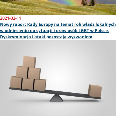
2021-02-11
Nowy raport Rady Europy na temat roli władz lokalnych
w odniesieniu do sytuacji i praw osób LGBT w Polsce.
Dyskryminacja i ataki pozostają wyzwaniem
Obraz