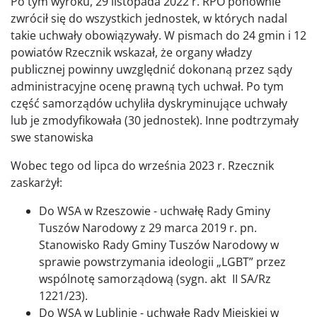
Po tym wyroku, 29 listopada 2022 r. RPO ponownie
zwrócił się do wszystkich jednostek, w których nadal
takie uchwały obowiązywały. W pismach do 24 gmin i 12
powiatów Rzecznik wskazał, że organy władzy
publicznej powinny uwzględnić dokonaną przez sądy
administracyjne ocenę prawną tych uchwał. Po tym
część samorządów uchyliła dyskryminujące uchwały
lub je zmodyfikowała (30 jednostek). Inne podtrzymały
swe stanowiska
Wobec tego od lipca do września 2023 r. Rzecznik
zaskarżył:
Do WSA w Rzeszowie - uchwałę Rady Gminy
Tuszów Narodowy z 29 marca 2019 r. pn.
Stanowisko Rady Gminy Tuszów Narodowy w
sprawie powstrzymania ideologii „LGBT” przez
wspólnotę samorządową (sygn. akt II SA/Rz
1221/23).
Do WSA w Lublinie - uchwałę Rady Miejskiej w