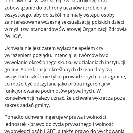
poprawności w szkołach (tzw. latarników) oraz
zobowiązanie do ochrony uczniów i zrobienia
wszystkiego, aby do szkół nie miały wstępu osoby
zainteresowane wczesną seksualizacją polskich dzieci
w myśl tzw. standardów Światowej Organizacji Zdrowia
(WHO)".
Uchwała nie jest zatem wyłączne apelem czy
wyrażeniem poglądu. Intencją jej twórców było
wywołanie określonego skutku w działaniach instytucji
gminy. A deklaracje określonych działań dotyczą
wszystkich szkół, nie tylko prowadzonych przez gminę,
co może być odczytane jako próba ingerencji w
funkcjonowanie podmiotów prywatnych. W
konsekwencji należy uznać, że uchwała wykracza poza
zakres zadań gminy.
Ponadto uchwała ingeruje w prawa i wolności
jednostek - prawo do życia prywatnego i wolność
wypowiedzi osób LGBT, a także prawo do wychowania