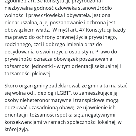
Zgodnie z art. 30 Konstytucji, przyrodzona i
niezbywalna godność człowieka stanowi źródło
wolności i praw człowieka i obywatela. Jest ona
nienaruszalna, a jej poszanowanie i ochrona jest
obowiązkiem władz. W myśl art. 47 Konstytucji każdy
ma prawo do ochrony prawnej życia prywatnego,
rodzinnego, czci i dobrego imienia oraz do
decydowania o swoim życiu osobistym. Prawo do
prywatności oznacza obowiązek poszanowania
tożsamości jednostki - w tym orientacji seksualnej i
tożsamości płciowej.
Skoro organ gminy zadeklarował, że gmina ta ma stać
się wolna od „ideologii LGBT", to zamieszkujące ją
osoby nieheteronormatywne i transpłciowe mogą
odczuwać uzasadnioną obawę, że ujawnienie ich
orientacji i tożsamości spotka się z negatywnymi
konsekwencjami w ramach społeczności lokalnej, w
której żyją.