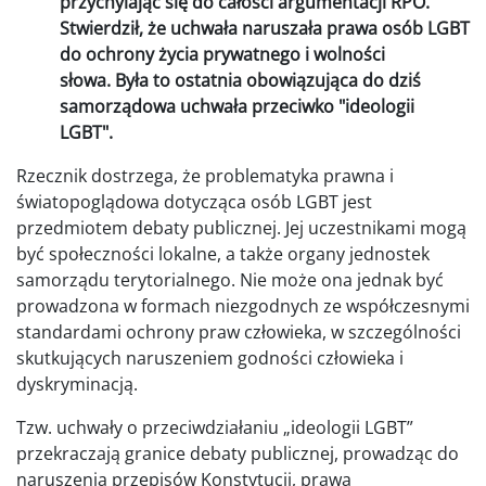
przychylając się do całości argumentacji RPO.
Stwierdził, że uchwała naruszała prawa osób LGBT
do ochrony życia prywatnego i wolności
słowa.
Była to ostatnia obowiązująca do dziś
samorządowa uchwała przeciwko "ideologii
LGBT".
Rzecznik dostrzega, że problematyka prawna i
światopoglądowa dotycząca osób LGBT jest
przedmiotem debaty publicznej. Jej uczestnikami mogą
być społeczności lokalne, a także organy jednostek
samorządu terytorialnego. Nie może ona jednak być
prowadzona w formach niezgodnych ze współczesnymi
standardami ochrony praw człowieka, w szczególności
skutkujących naruszeniem godności człowieka i
dyskryminacją.
Tzw. uchwały o przeciwdziałaniu „ideologii LGBT”
przekraczają granice debaty publicznej, prowadząc do
naruszenia przepisów Konstytucji, prawa