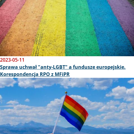
2023-05-11
Sprawa uchwał "anty-LGBT" a fundusze europejskie.
Korespondencja RPO z MFiPR
Obraz