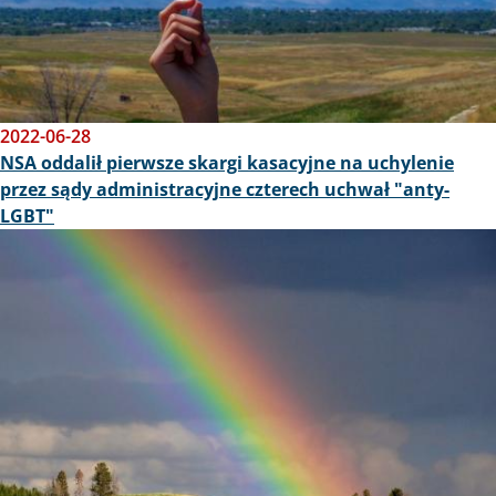
2022-06-28
NSA oddalił pierwsze skargi kasacyjne na uchylenie
przez sądy administracyjne czterech uchwał "anty-
LGBT"
Obraz