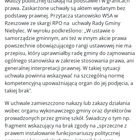
władzy publicznej działają na podstawie i w granicach
prawa. Zaskarżone uchwały są aktem wydanym bez
podstawy prawnej. Przytacza stanowisko WSA w
Rzeszowie ze skargi RPO na uchwały Rady Gminy
Niebylec. W wyroku podkreślono: „W ustawie o
samorządzie gminnym, ani też w innym akcie prawa
powszechnie obowiązującego rangi ustawowej nie ma
przepisu, który uprawniałby radę gminy do zajmowania
ogólnego stanowiska w zakresie stosowania prawa, ani
generalnej interpretacji prawnej. W takiej sytuacji
uchwała powinna wskazywać na szczególną normę
kompetencyjną upoważniającą organ do jej podjęcia, a
takiej brak".
W uchwale zamieszczono nakazy lub zakazy działania
wobec organu wykonawczego gminy oraz dyrektorów
prowadzonych przez gminę szkół. Świadczy o tym np.
fragment wskazujący na brak zgody na „sprzeczne z
prawem instalowanie funkcjonariuszy politycznej