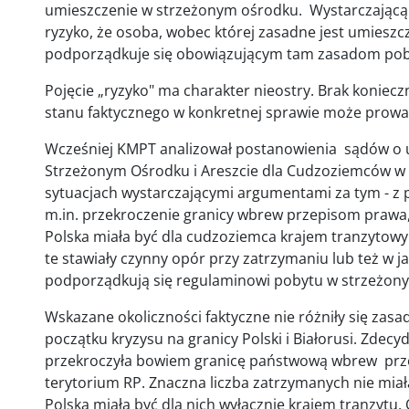
umieszczenie w strzeżonym ośrodku. Wystarczającą 
ryzyko, że osoba, wobec której zasadne jest umieszc
podporządkuje się obowiązującym tam zasadom pob
Pojęcie „ryzyko" ma charakter nieostry. Brak koniecz
stanu faktycznego w konkretnej sprawie może prowa
Wcześniej KMPT analizował postanowienia sądów o 
Strzeżonym Ośrodku i Areszcie dla Cudzoziemców w 
sytuacjach wystarczającymi argumentami za tym - z 
m.in. przekroczenie granicy wbrew przepisom prawa
Polska miała być dla cudzoziemca krajem tranzytowy
te stawiały czynny opór przy zatrzymaniu lub też w 
podporządkują się regulaminowi pobytu w strzeżon
Wskazane okoliczności faktyczne nie różniły się zas
początku kryzysu na granicy Polski i Białorusi. Zd
przekroczyła bowiem granicę państwową wbrew prze
terytorium RP. Znaczna liczba zatrzymanych nie miał
Polska miała być dla nich wyłącznie krajem tranzytu.