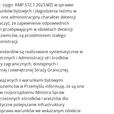
. (sygn. KMP.572.1.2023.MŻ) w sprawie
arunków bytowych i złagodzenia reżimu w
 one administracyjny charakter detencji
aczyć, że zapewnienie odpowiednich
przebywającym w obiektach detencji
zoziemców, są przedmiotem stałego
nistracji.
tandardów są realizowane systematycznie w
znych i Administracji sił i środków
y zagranicznych, dostępnych i
ej i zewnętrznej Straży Granicznej.
związanych z warunkami bytowymi
ziemców w Przemyślu informuję, że są one
 w rozporządzeniu Ministra Spraw
strzeżonych ośrodków i aresztów dla
tyczne polepszanie infrastruktury
 poprawa warunków we wskazanym obiekcie