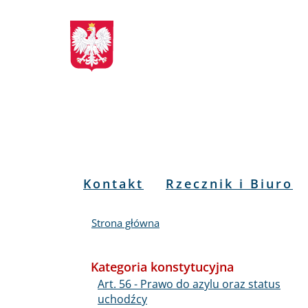
Biuletyn
Przejdź
Przejdź
Przejdź
Przejdź
do
do
to
do
Informacji
menu
treści
informacji
mapy
głównego
o
serwisu
Publicznej
kontakcie
RPO
Menu
Kontakt
Rzecznik i Biuro
PL
Strona główna
Kategoria konstytucyjna
Art. 56 - Prawo do azylu oraz status
uchodźcy