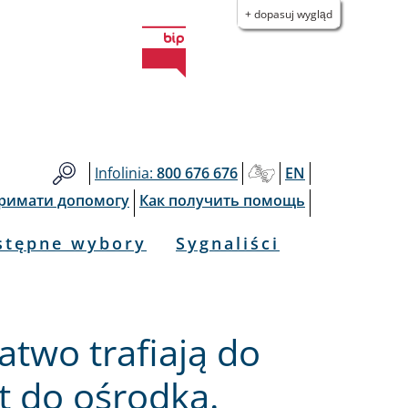
+ dopasuj wygląd
Infolinia:
800 676 676
EN
тримати допомогу
Как получить помощь
stępne wybory
Sygnaliści
atwo trafiają do
t do ośrodka.