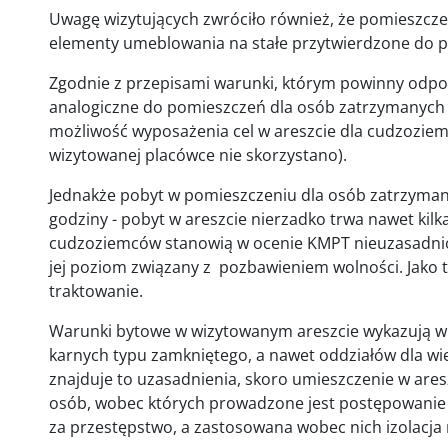
Uwagę wizytujących zwróciło również, że pomieszcze
elementy umeblowania na stałe przytwierdzone do p
Zgodnie z przepisami warunki, którym powinny odpow
analogiczne do pomieszczeń dla osób zatrzymanych w
możliwość wyposażenia cel w areszcie dla cudzoziem
wizytowanej placówce nie skorzystano).
Jednakże pobyt w pomieszczeniu dla osób zatrzyma
godziny - pobyt w areszcie nierzadko trwa nawet kilk
cudzoziemców stanowią w ocenie KMPT nieuzasadnio
jej poziom związany z pozbawieniem wolności. Jako 
traktowanie.
Warunki bytowe w wizytowanym areszcie wykazują wi
karnych typu zamkniętego, a nawet oddziałów dla wi
znajduje to uzasadnienia, skoro umieszczenie w are
osób, wobec których prowadzone jest postępowanie 
za przestępstwo, a zastosowana wobec nich izolacja 