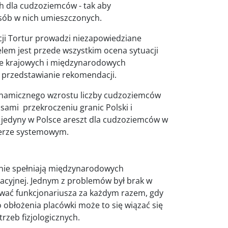
h dla cudzoziemców - tak aby
osób w nich umieszczonych.
ji Tortur prowadzi niezapowiedziane
elem jest przede wszystkim ocena sytuacji
e krajowych i międzynarodowych
i przedstawianie rekomendacji.
dynamicznego wzrostu liczby cudzoziemców
ami przekroczeniu granic Polski i
i jedyny w Polsce areszt dla cudzoziemców w
terze systemowym.
 nie spełniają międzynarodowych
acyjnej. Jednym z problemów był brak w
wać funkcjonariusza za każdym razem, gdy
 obłożenia placówki może to się wiązać się
rzeb fizjologicznych.