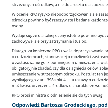
strzeżonych ośrodków, a nie do aresztu dla cudzoz
W ocenie RPO ryzyko niepodporządkowania się zas
ośrodku powinno być rzeczywiste i badane każdoraz
osoby.
Wydaje się, że dla takiej oceny istotne powinno być z
zachowywał się przy zatrzymania i tuż po.
Dlatego za konieczne RPO uważa doprecyzowanie prze
o cudzoziemcach, stanowiącej o możliwości zastosow
o zastosowanie go, z pominięciem umieszczenia w s
obligatoryjnie zbadać, czy dla osiągnięcia celów izol
umieszczenie w strzeżonym ośrodku. Postulat ten je
wynikającego z art. 398a pkt 4 lit. a ustawy o cudzoz
możliwość orzeczenia środków o charakterze wolno
RPO prosi ministra o odniesienie się do tych uwag.
Odpowiedź Bartosza Grodeckiego, po