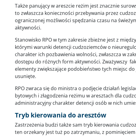
Także panujący w areszcie reżim jest znacznie surow
to zwłaszcza konieczności przebywania przez cudzozi
ograniczonej możliwości spędzania czasu na świeży
aktywności.
Stanowisko RPO w tym zakresie zbieżne jest z międ
którymi warunki detencji cudzoziemców o nieuregul
charakter ich pozbawienia wolności, zwłaszcza w zak
dostępu do różnych form aktywności. Zważywszy fakt
elementy zwiększające podobieństwo tych miejsc do
usunięte.
RPO zwraca się do ministra o podjęcie działań legis
bytowych i złagodzenia reżimu w aresztach dla cudz
administracyjny charakter detencji osób w nich umi
Tryb kierowania do aresztów
Zastrzeżenia budzi także sam tryb kierowania cudzo
ten orzekany jest tuż po zatrzymaniu, z pominięciem 