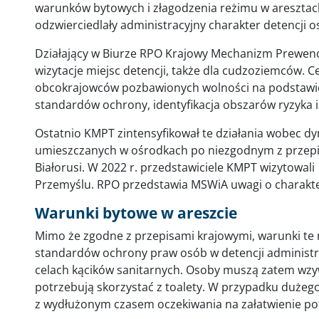
warunków bytowych i złagodzenia reżimu w aresztac
odzwierciedlały administracyjny charakter detencji 
Działający w Biurze RPO Krajowy Mechanizm Prewenc
wizytacje miejsc detencji, także dla cudzoziemców. C
obcokrajowców pozbawionych wolności na podstawi
standardów ochrony, identyfikacja obszarów ryzyka 
Ostatnio KMPT zintensyfikował te działania wobec 
umieszczanych w ośrodkach po niezgodnym z przepis
Białorusi. W 2022 r. przedstawiciele KMPT wizytowal
Przemyślu. RPO przedstawia MSWiA uwagi o charak
Warunki bytowe w areszcie
Mimo że zgodne z przepisami krajowymi, warunki te
standardów ochrony praw osób w detencji administr
celach kącików sanitarnych. Osoby muszą zatem wzy
potrzebują skorzystać z toalety. W przypadku dużego
z wydłużonym czasem oczekiwania na załatwienie pot