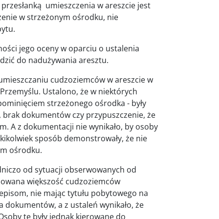
przesłanką umieszczenia w areszcie jest
zenie w strzeżonym ośrodku, nie
ytu.
ności jego oceny w oparciu o ustalenia
dzić do nadużywania aresztu.
umieszczaniu cudzoziemców w areszcie w
Przemyślu. Ustalono, że w niektórych
pominięciem strzeżonego ośrodka - były
, brak dokumentów czy przypuszczenie, że
m. A z dokumentacji nie wynikało, by osoby
jakikolwiek sposób demonstrowały, że nie
ym ośrodku.
adniczo od sytuacji obserwowanych od
ecydowana większość cudzoziemców
pisom, nie mając tytułu pobytowego na
a dokumentów, a z ustaleń wynikało, że
 Osoby te były jednak kierowane do