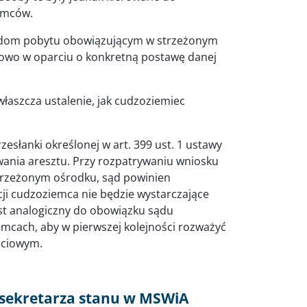
iemców.
adom pobytu obowiązującym w strzeżonym
owo w oparciu o konkretną postawę danej
właszcza ustalenie, jak cudzoziemiec
słanki określonej w art. 399 ust. 1 ustawy
ania aresztu. Przy rozpatrywaniu wniosku
trzeżonym ośrodku, sąd powinien
acji cudzoziemca nie będzie wystarczające
st analogiczny do obowiązku sądu
iemcach, aby w pierwszej kolejności rozważyć
ściowym.
dsekretarza stanu w MSWiA