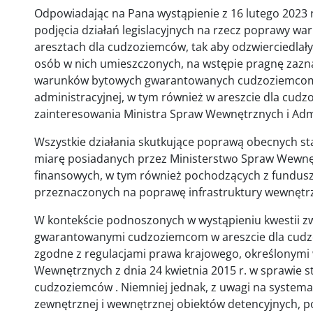
Odpowiadając na Pana wystąpienie z 16 lutego 2023 r
podjęcia działań legislacyjnych na rzecz poprawy w
aresztach dla cudzoziemców, tak aby odzwierciedlały
osób w nich umieszczonych, na wstępie pragnę zazn
warunków bytowych gwarantowanych cudzoziemcom 
administracyjnej, w tym również w areszcie dla cud
zainteresowania Ministra Spraw Wewnętrznych i Admi
Wszystkie działania skutkujące poprawą obecnych s
miarę posiadanych przez Ministerstwo Spraw Wewnętr
finansowych, w tym również pochodzących z fundusz
przeznaczonych na poprawę infrastruktury wewnętrzn
W kontekście podnoszonych w wystąpieniu kwestii 
gwarantowanymi cudzoziemcom w areszcie dla cudzo
zgodne z regulacjami prawa krajowego, określonymi
Wewnętrznych z dnia 24 kwietnia 2015 r. w sprawie 
cudzoziemców . Niemniej jednak, z uwagi na systema
zewnętrznej i wewnętrznej obiektów detencyjnych,