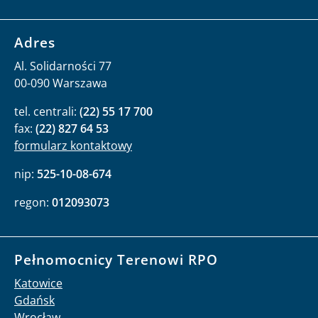
Adres
Al. Solidarności 77
00-090 Warszawa
tel. centrali:
(22) 55 17 700
fax:
(22) 827 64 53
formularz kontaktowy
nip:
525-10-08-674
regon:
012093073
Pełnomocnicy Terenowi RPO
Katowice
Gdańsk
Wrocław