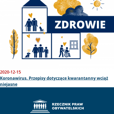
2020-12-15
Koronawirus. Przepisy dotyczące kwarantanny wciąż
niejasne