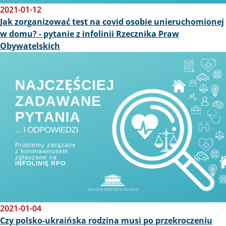
2021-01-12
Jak zorganizować test na covid osobie unieruchomionej
w domu? - pytanie z infolinii Rzecznika Praw
Obywatelskich
Obraz
2021-01-04
Czy polsko-ukraińska rodzina musi po przekroczeniu