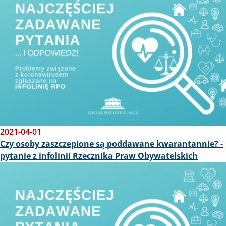
2021-04-01
Czy osoby zaszczepione są poddawane kwarantannie? -
pytanie z infolinii Rzecznika Praw Obywatelskich
Obraz