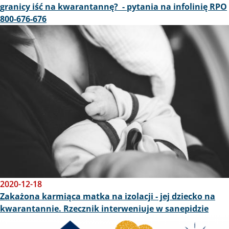
granicy iść na kwarantannę? - pytania na infolinię RPO
800-676-676
Obraz
2020-12-18
Zakażona karmiąca matka na izolacji - jej dziecko na
kwarantannie. Rzecznik interweniuje w sanepidzie
Obraz