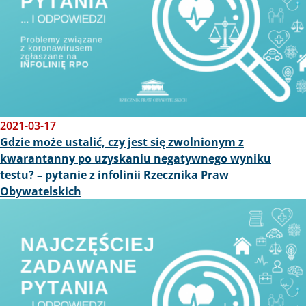
2021-03-17
Gdzie może ustalić, czy jest się zwolnionym z
kwarantanny po uzyskaniu negatywnego wyniku
testu? – pytanie z infolinii Rzecznika Praw
Obywatelskich
Obraz