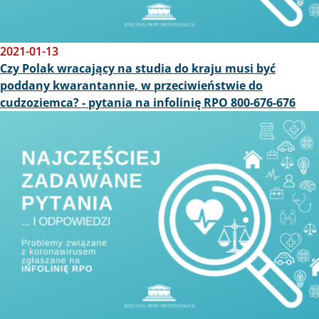
2021-01-13
Czy Polak wracający na studia do kraju musi być
poddany kwarantannie, w przeciwieństwie do
cudzoziemca? - pytania na infolinię RPO 800-676-676
Obraz