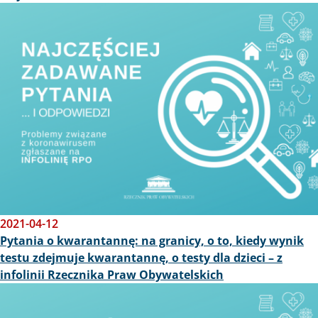
Obraz
2021-04-12
Pytania o kwarantannę: na granicy, o to, kiedy wynik
testu zdejmuje kwarantannę, o testy dla dzieci – z
infolinii Rzecznika Praw Obywatelskich
Obraz