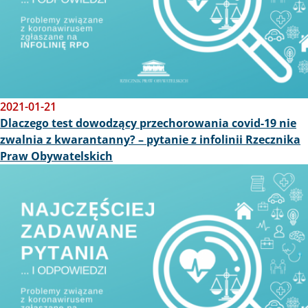
2021-01-21
Dlaczego test dowodzący przechorowania covid-19 nie
zwalnia z kwarantanny? – pytanie z infolinii Rzecznika
Praw Obywatelskich
Obraz