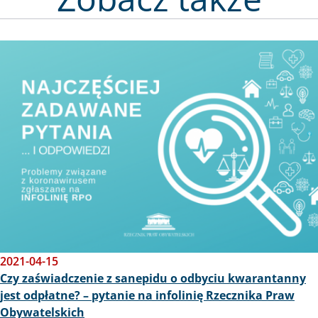
Obraz
2021-04-15
Czy zaświadczenie z sanepidu o odbyciu kwarantanny
jest odpłatne? – pytanie na infolinię Rzecznika Praw
Obywatelskich