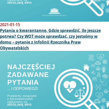
2021-01-15
Pytania o kwarantannę. Gdzie sprawdzić, ile jeszcze
potrwa? Czy WOT może sprawdzać, czy jesteśmy w
domu – pytanie z infolinii Rzecznika Praw
Obywatelskich
Obraz