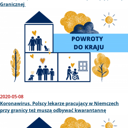
Granicznej
Obraz
2020-05-08
Koronawirus. Polscy lekarze pracujący w Niemczech
przy granicy też muszą odbywać kwarantannę
Obraz