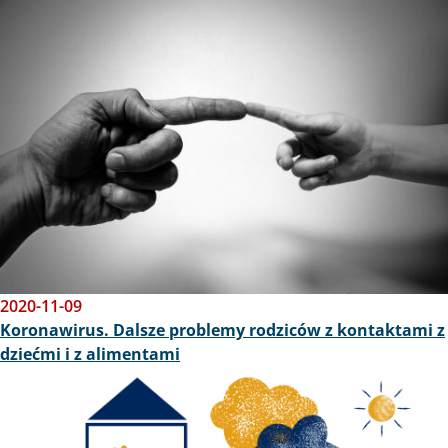
Obraz
2020-11-09
Koronawirus. Dalsze problemy rodziców z kontaktami z
dziećmi i z alimentami
Obraz