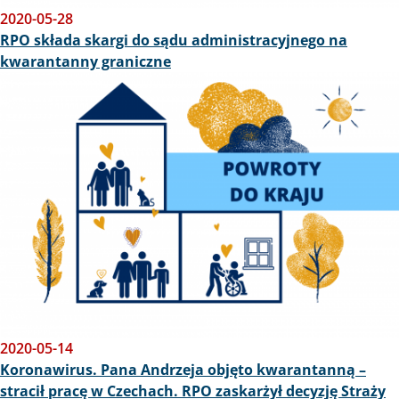
2020-05-28
RPO składa skargi do sądu administracyjnego na
kwarantanny graniczne
Obraz
2020-05-14
Koronawirus. Pana Andrzeja objęto kwarantanną –
stracił pracę w Czechach. RPO zaskarżył decyzję Straży