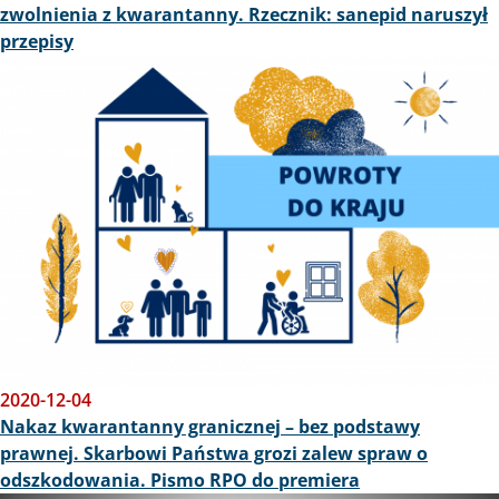
zwolnienia z kwarantanny. Rzecznik: sanepid naruszył
przepisy
Obraz
2020-12-04
Nakaz kwarantanny granicznej – bez podstawy
prawnej. Skarbowi Państwa grozi zalew spraw o
odszkodowania. Pismo RPO do premiera