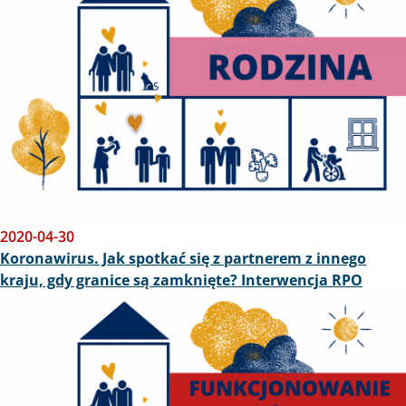
2020-04-30
Koronawirus. Jak spotkać się z partnerem z innego
kraju, gdy granice są zamknięte? Interwencja RPO
Obraz