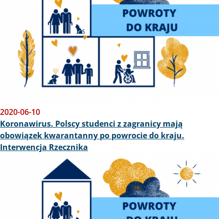
2020-06-10
Koronawirus. Polscy studenci z zagranicy mają
obowiązek kwarantanny po powrocie do kraju.
Interwencja Rzecznika
Obraz