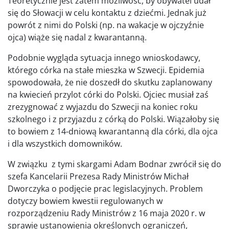
Teoretycznie jest zatem możliwość, by obywatel udał
się do Słowacji w celu kontaktu z dziećmi. Jednak już
powrót z nimi do Polski (np. na wakacje w ojczyźnie
ojca) wiąże się nadal z kwarantanną.
Podobnie wygląda sytuacja innego wnioskodawcy,
którego córka na stałe mieszka w Szwecji. Epidemia
spowodowała, że nie doszedł do skutku zaplanowany
na kwiecień przylot córki do Polski. Ojciec musiał zaś
zrezygnować z wyjazdu do Szwecji na koniec roku
szkolnego i z przyjazdu z córką do Polski. Wiązałoby się
to bowiem z 14-dniową kwarantanną dla córki, dla ojca
i dla wszystkich domowników.
W związku z tymi skargami Adam Bodnar zwrócił się do
szefa Kancelarii Prezesa Rady Ministrów Michał
Dworczyka o podjęcie prac legislacyjnych. Problem
dotyczy bowiem kwestii regulowanych w
rozporządzeniu Rady Ministrów z 16 maja 2020 r. w
sprawie ustanowienia określonych ograniczeń,