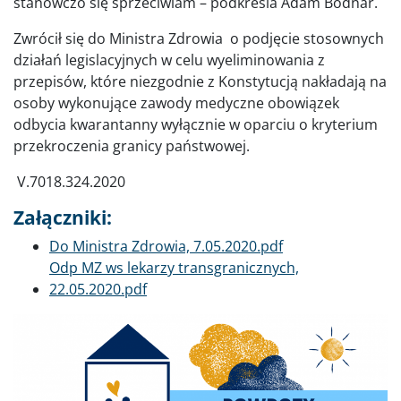
stanowczo się sprzeciwiam – podkreśla Adam Bodnar.
Zwrócił się do Ministra Zdrowia o podjęcie stosownych
działań legislacyjnych w celu wyeliminowania z
przepisów, które niezgodnie z Konstytucją nakładają na
osoby wykonujące zawody medyczne obowiązek
odbycia kwarantanny wyłącznie w oparciu o kryterium
przekroczenia granicy państwowej.
V.7018.324.2020
Załączniki:
Dokument
Do Ministra Zdrowia, 7.05.2020.pdf
Dokument
Odp MZ ws lekarzy transgranicznych,
22.05.2020.pdf