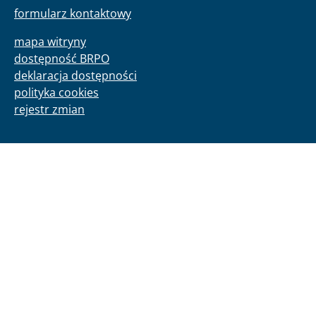
formularz kontaktowy
mapa witryny
dostępność BRPO
deklaracja dostępności
polityka cookies
rejestr zmian