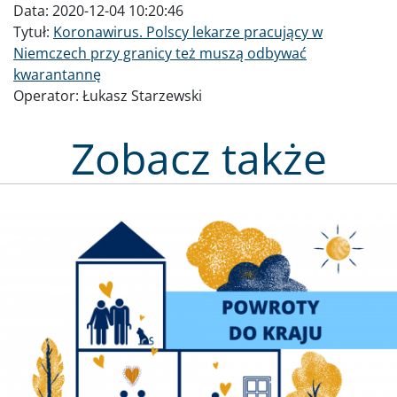
Data:
2020-12-04 10:20:46
Tytuł:
Koronawirus. Polscy lekarze pracujący w
Niemczech przy granicy też muszą odbywać
kwarantannę
Operator:
Łukasz Starzewski
Zobacz także
Obraz