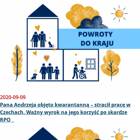
Obraz
2020-09-09
Pana Andrzeja objęto kwarantanną – stracił pracę w
Czechach. Ważny wyrok na jego korzyść po skardze
RPO
Obraz