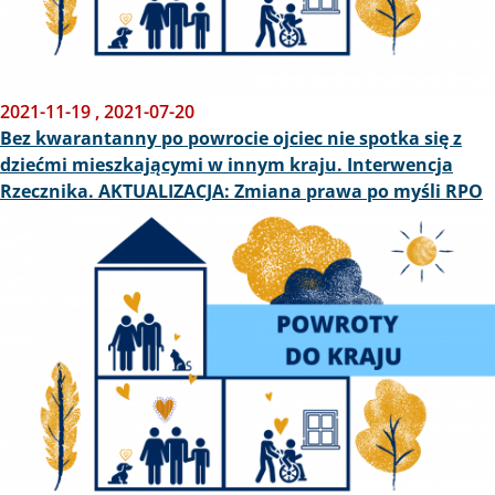
2021-11-19
,
2021-07-20
Bez kwarantanny po powrocie ojciec nie spotka się z
dziećmi mieszkającymi w innym kraju. Interwencja
Rzecznika. AKTUALIZACJA: Zmiana prawa po myśli RPO
Obraz