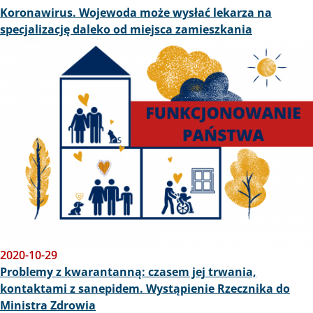
Koronawirus. Wojewoda może wysłać lekarza na
specjalizację daleko od miejsca zamieszkania
Obraz
2020-10-29
Problemy z kwarantanną: czasem jej trwania,
kontaktami z sanepidem. Wystąpienie Rzecznika do
Ministra Zdrowia