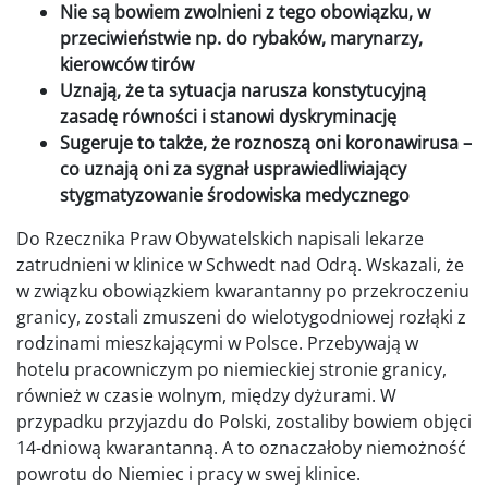
Nie są bowiem zwolnieni z tego obowiązku, w
przeciwieństwie np. do rybaków, marynarzy,
kierowców tirów
Uznają, że ta sytuacja narusza konstytucyjną
zasadę równości i stanowi dyskryminację
Sugeruje to także, że roznoszą oni koronawirusa –
co uznają oni za sygnał usprawiedliwiający
stygmatyzowanie środowiska medycznego
Do Rzecznika Praw Obywatelskich napisali lekarze
zatrudnieni w klinice w Schwedt nad Odrą. Wskazali, że
w związku obowiązkiem kwarantanny po przekroczeniu
granicy, zostali zmuszeni do wielotygodniowej rozłąki z
rodzinami mieszkającymi w Polsce. Przebywają w
hotelu pracowniczym po niemieckiej stronie granicy,
również w czasie wolnym, między dyżurami. W
przypadku przyjazdu do Polski, zostaliby bowiem objęci
14-dniową kwarantanną. A to oznaczałoby niemożność
powrotu do Niemiec i pracy w swej klinice.