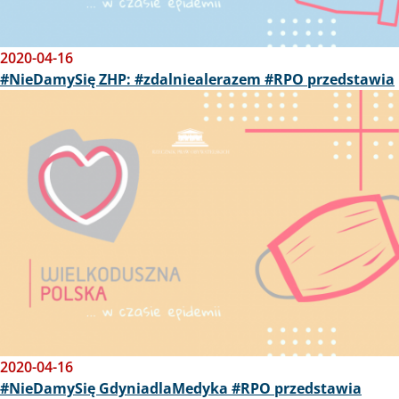
2020-04-16
#NieDamySię ZHP: #zdalniealerazem #RPO przedstawia
Obraz
2020-04-16
#NieDamySię GdyniadlaMedyka #RPO przedstawia