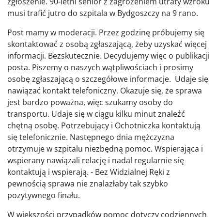
zgłoszenie. 90-letni senior z zagrożeniem utraty wzroku
musi trafić jutro do szpitala w Bydgoszczy na 9 rano.
Post mamy w moderacji. Przez godzinę próbujemy się
skontaktować z osobą zgłaszającą, żeby uzyskać więcej
informacji. Bezskutecznie. Decydujemy więc o publikacji
posta. Piszemy o naszych wątpliwościach i prosimy
osobę zgłaszającą o szczegółowe informacje. Udaje się
nawiązać kontakt telefoniczny. Okazuje się, że sprawa
jest bardzo poważna, więc szukamy osoby do
transportu. Udaje się w ciągu kilku minut znaleźć
chętną osobę. Potrzebujący i Ochotniczka kontaktują
się telefonicznie. Następnego dnia mężczyzna
otrzymuje w szpitalu niezbędną pomoc. Wspierająca i
wspierany nawiązali relację i nadal regularnie się
kontaktują i wspierają. - Bez Widzialnej Ręki z
pewnością sprawa nie znalazłaby tak szybko
pozytywnego finału.
W większości przypadków pomoc dotyczy codziennych