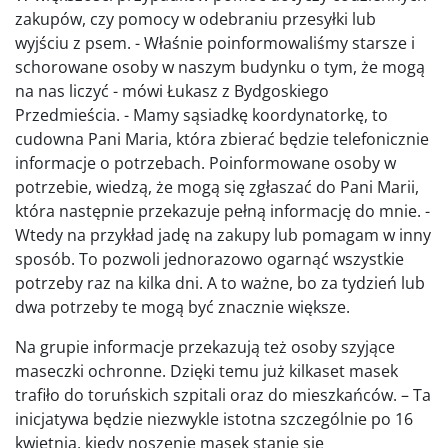
zakupów, czy pomocy w odebraniu przesyłki lub
wyjściu z psem. - Właśnie poinformowaliśmy starsze i
schorowane osoby w naszym budynku o tym, że mogą
na nas liczyć - mówi Łukasz z Bydgoskiego
Przedmieścia. - Mamy sąsiadkę koordynatorkę, to
cudowna Pani Maria, która zbierać będzie telefonicznie
informacje o potrzebach. Poinformowane osoby w
potrzebie, wiedzą, że mogą się zgłaszać do Pani Marii,
która następnie przekazuje pełną informację do mnie. -
Wtedy na przykład jadę na zakupy lub pomagam w inny
sposób. To pozwoli jednorazowo ogarnąć wszystkie
potrzeby raz na kilka dni. A to ważne, bo za tydzień lub
dwa potrzeby te mogą być znacznie większe.
Na grupie informacje przekazują też osoby szyjące
maseczki ochronne. Dzięki temu już kilkaset masek
trafiło do toruńskich szpitali oraz do mieszkańców. – Ta
inicjatywa będzie niezwykle istotna szczególnie po 16
kwietnia, kiedy noszenie masek stanie się