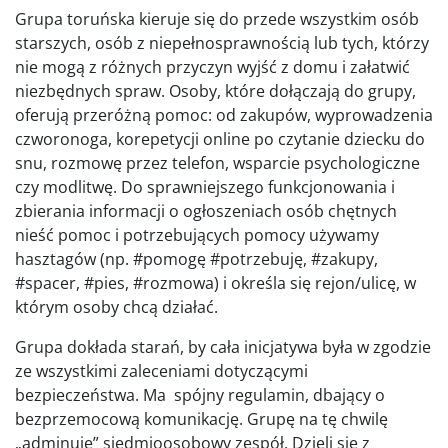
Grupa toruńska kieruje się do przede wszystkim osób
starszych, osób z niepełnosprawnością lub tych, którzy
nie mogą z różnych przyczyn wyjść z domu i załatwić
niezbędnych spraw. Osoby, które dołączają do grupy,
oferują przeróżną pomoc: od zakupów, wyprowadzenia
czworonoga, korepetycji online po czytanie dziecku do
snu, rozmowę przez telefon, wsparcie psychologiczne
czy modlitwę. Do sprawniejszego funkcjonowania i
zbierania informacji o ogłoszeniach osób chętnych
nieść pomoc i potrzebujących pomocy używamy
hasztagów (np. #pomogę #potrzebuję, #zakupy,
#spacer, #pies, #rozmowa) i określa się rejon/ulicę, w
którym osoby chcą działać.
Grupa dokłada starań, by cała inicjatywa była w zgodzie
ze wszystkimi zaleceniami dotyczącymi
bezpieczeństwa. Ma spójny regulamin, dbający o
bezprzemocową komunikację. Grupę na tę chwilę
„adminuje” siedmioosobowy zespół. Dzieli się z