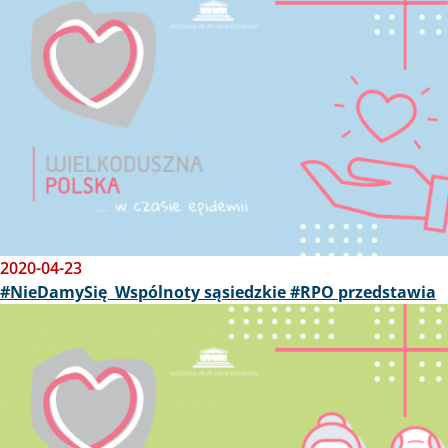
2020-04-23
#NieDamySię Wspólnoty sąsiedzkie #RPO przedstawia
Obraz