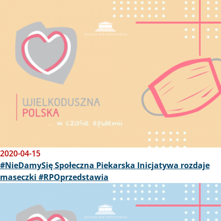
Obraz
2020-04-15
#NieDamySię Społeczna Piekarska Inicjatywa rozdaje
maseczki #RPOprzedstawia
Obraz