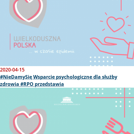
2020-04-15
#NieDamySię Wsparcie psychologiczne dla służby
zdrowia #RPO przedstawia
Obraz