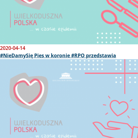
2020-04-14
#NieDamySię Pies w koronie #RPO przedstawia
Obraz