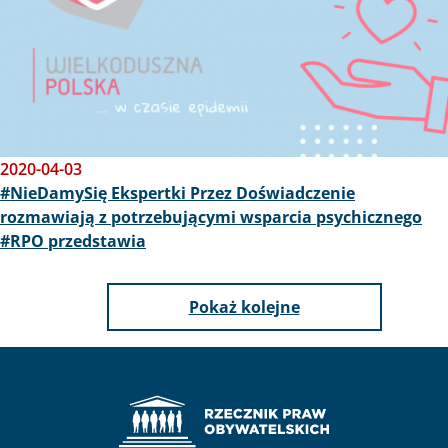
2020-04-03
#NieDamySię Ekspertki Przez Doświadczenie
rozmawiają z potrzebującymi wsparcia psychicznego
#RPO przedstawia
Pokaż kolejne