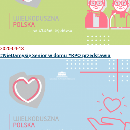
2020-04-18
#NieDamySię Senior w domu #RPO przedstawia
Obraz