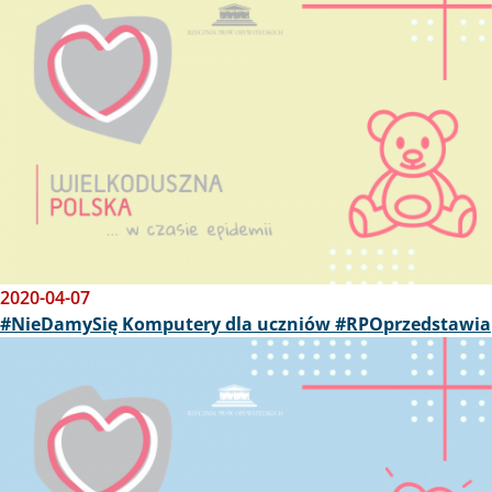
2020-04-07
#NieDamySię Komputery dla uczniów #RPOprzedstawia
Obraz