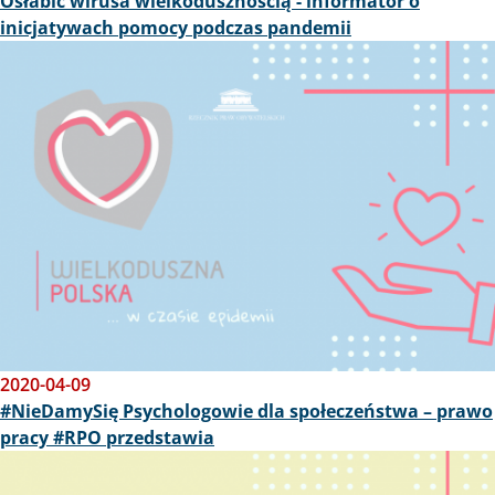
Osłabić wirusa wielkodusznością - informator o
inicjatywach pomocy podczas pandemii
Obraz
2020-04-09
#NieDamySię Psychologowie dla społeczeństwa – prawo
pracy #RPO przedstawia
Obraz