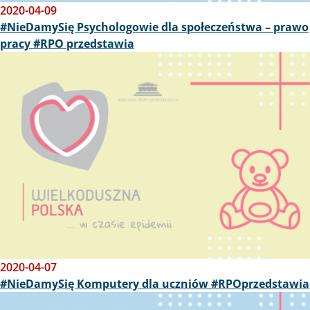
2020-04-09
#NieDamySię Psychologowie dla społeczeństwa – prawo
pracy #RPO przedstawia
Obraz
2020-04-07
#NieDamySię Komputery dla uczniów #RPOprzedstawia
Obraz