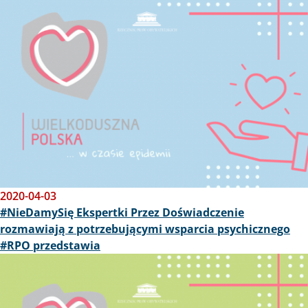
2020-04-03
#NieDamySię Ekspertki Przez Doświadczenie
rozmawiają z potrzebującymi wsparcia psychicznego
#RPO przedstawia
Obraz