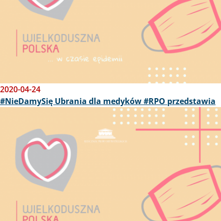
2020-04-24
#NieDamySię Ubrania dla medyków #RPO przedstawia
Obraz