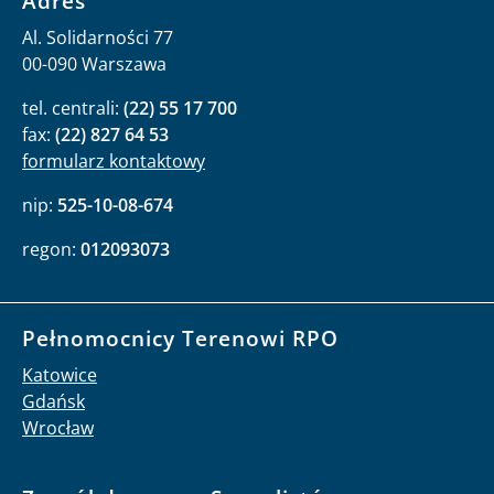
Adres
Al. Solidarności 77
00-090 Warszawa
tel. centrali:
(22) 55 17 700
fax:
(22) 827 64 53
formularz kontaktowy
nip:
525-10-08-674
regon:
012093073
Pełnomocnicy Terenowi RPO
Katowice
Gdańsk
Wrocław