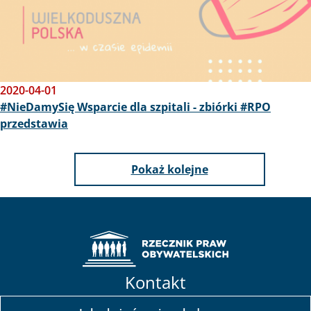
2020-04-01
#NieDamySię Wsparcie dla szpitali - zbiórki #RPO
przedstawia
Pokaż kolejne
Kontakt