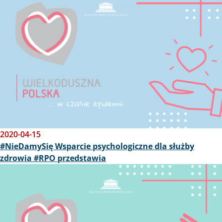
2020-04-15
#NieDamySię Wsparcie psychologiczne dla służby
zdrowia #RPO przedstawia
Obraz