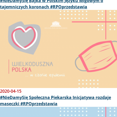
#NieDamySię Bajka w Polskim Języku Migowym o
tajemniczych koronach #RPOprzedstawia
Obraz
2020-04-15
#NieDamySię Społeczna Piekarska Inicjatywa rozdaje
maseczki #RPOprzedstawia
Obraz