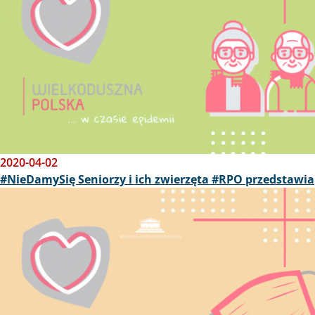
2020-04-02
#NieDamySię Seniorzy i ich zwierzęta #RPO przedstawia
Obraz