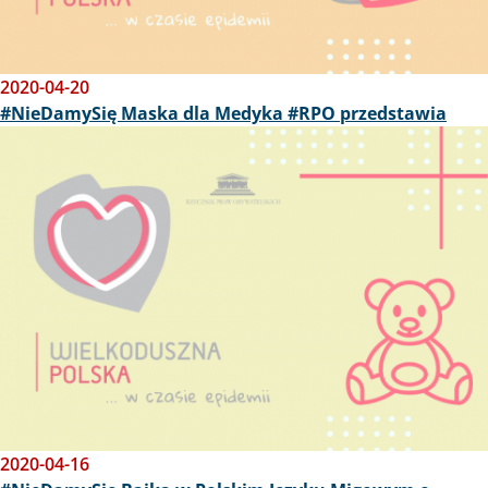
2020-04-20
#NieDamySię Maska dla Medyka #RPO przedstawia
Obraz
2020-04-16