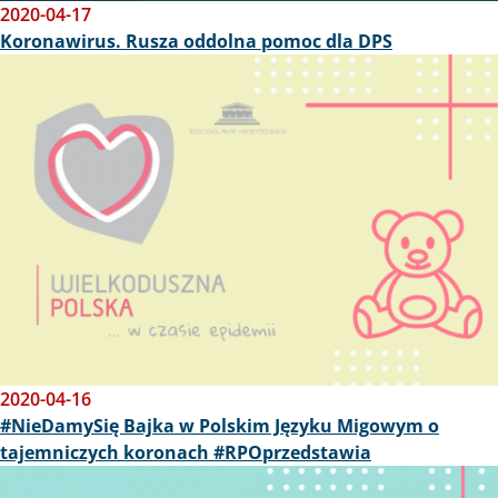
2020-04-17
Koronawirus. Rusza oddolna pomoc dla DPS
Obraz
2020-04-16
#NieDamySię Bajka w Polskim Języku Migowym o
tajemniczych koronach #RPOprzedstawia
Obraz