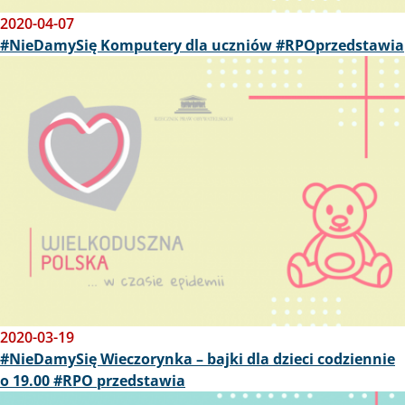
2020-04-07
#NieDamySię Komputery dla uczniów #RPOprzedstawia
Obraz
2020-03-19
#NieDamySię Wieczorynka – bajki dla dzieci codziennie
o 19.00 #RPO przedstawia
Obraz