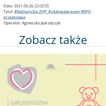
Data:
2021-05-26 22:02:55
Tytuł:
#NieDamySię ZHP: #zdalniealerazem #RPO
przedstawia
Operator:
Agnieszka Jędrzejczyk
Zobacz także
Obraz