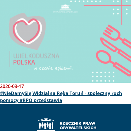
2020-03-17
#NieDamySię Widzialna Ręka Toruń - społeczny ruch
pomocy #RPO przedstawia