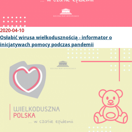
2020-04-10
Osłabić wirusa wielkodusznością - informator o
inicjatywach pomocy podczas pandemii
Obraz