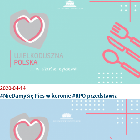
2020-04-14
#NieDamySię Pies w koronie #RPO przedstawia
Obraz