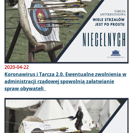
2020-04-22
Koronawirus i Tarcza 2.0. Ewentualne zwolnienia w
administracji rządowej spowolnią załatwianie
spraw obywateli
Obraz