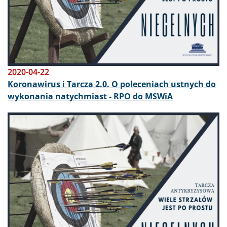
2020-04-22
Koronawirus i Tarcza 2.0. O poleceniach ustnych do
wykonania natychmiast - RPO do MSWiA
Obraz