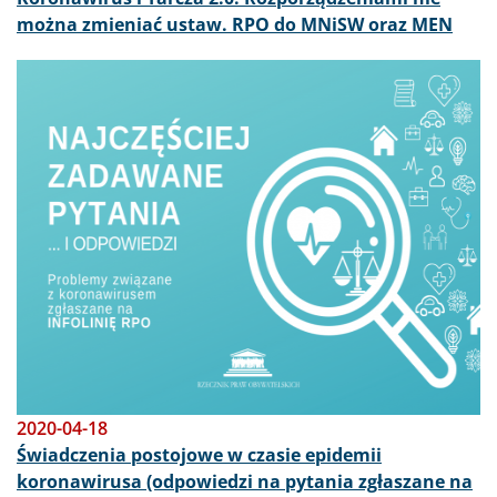
można zmieniać ustaw. RPO do MNiSW oraz MEN
Obraz
2020-04-18
Świadczenia postojowe w czasie epidemii
koronawirusa (odpowiedzi na pytania zgłaszane na