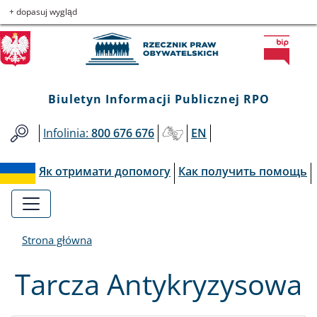
Biuletyn
Przejdź
Przejdź
Przejdź
Przejdź
+ dopasuj wygląd
do
do
to
do
Informacji
menu
treści
informacji
mapy
głównego
o
serwisu
Publicznej
kontakcie
Biuletyn Informacji Publicznej RPO
RPO
Infolinia:
800 676 676
EN
Як отримати допомогу
Как получить помощь
Strona główna
Tarcza Antykryzysowa