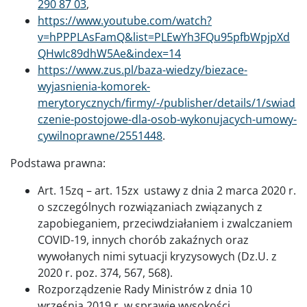
290 87 03
,
https://www.youtube.com/watch?
v=hPPPLAsFamQ&list=PLEwYh3FQu95pfbWpjpXd
QHwIc89dhW5Ae&index=14
https://www.zus.pl/baza-wiedzy/biezace-
wyjasnienia-komorek-
merytorycznych/firmy/-/publisher/details/1/swiad
czenie-postojowe-dla-osob-wykonujacych-umowy-
cywilnoprawne/2551448
.
Podstawa prawna:
Art. 15zq – art. 15zx ustawy z dnia 2 marca 2020 r.
o szczególnych rozwiązaniach związanych z
zapobieganiem, przeciwdziałaniem i zwalczaniem
COVID-19, innych chorób zakaźnych oraz
wywołanych nimi sytuacji kryzysowych (Dz.U. z
2020 r. poz. 374, 567, 568).
Rozporządzenie Rady Ministrów z dnia 10
września 2019 r. w sprawie wysokości