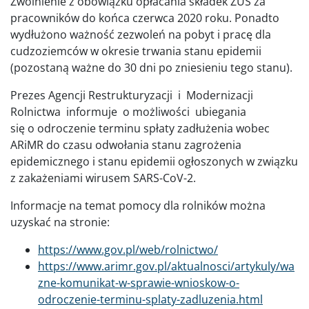
Zwolnienie z obowiązku opłacania składek ZUS za
pracowników do końca czerwca 2020 roku. Ponadto
wydłużono ważność zezwoleń na pobyt i pracę dla
cudzoziemców w okresie trwania stanu epidemii
(pozostaną ważne do 30 dni po zniesieniu tego stanu).
Prezes Agencji Restrukturyzacji i Modernizacji
Rolnictwa informuje o możliwości ubiegania
się o odroczenie terminu spłaty zadłużenia wobec
ARiMR do czasu odwołania stanu zagrożenia
epidemicznego i stanu epidemii ogłoszonych w związku
z zakażeniami wirusem SARS-CoV-2.
Informacje na temat pomocy dla rolników można
uzyskać na stronie:
https://www.gov.pl/web/rolnictwo/
https://www.arimr.gov.pl/aktualnosci/artykuly/wa
zne-komunikat-w-sprawie-wnioskow-o-
odroczenie-terminu-splaty-zadluzenia.html