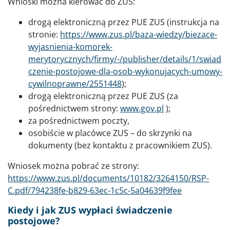
Wnioski można kierować do ZUS:
drogą elektroniczną przez PUE ZUS (instrukcja na
stronie:
https://www.zus.pl/baza-wiedzy/biezace-
wyjasnienia-komorek-
merytorycznych/firmy/-/publisher/details/1/swiad
czenie-postojowe-dla-osob-wykonujacych-umowy-
cywilnoprawne/2551448
);
drogą elektroniczną przez PUE ZUS (za
pośrednictwem strony:
www.gov.pl
);
za pośrednictwem poczty,
osobiście w placówce ZUS – do skrzynki na
dokumenty (bez kontaktu z pracownikiem ZUS).
Wniosek można pobrać ze strony:
https://www.zus.pl/documents/10182/3264150/RSP-
C.pdf/794238fe-b829-63ec-1c5c-5a04639f9fee
Kiedy i jak ZUS wypłaci świadczenie
postojowe?