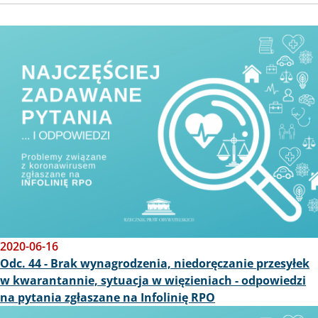
Obraz
2020-06-16
Odc. 44 - Brak wynagrodzenia, niedoręczanie przesyłek
w kwarantannie, sytuacja w więzieniach - odpowiedzi
na pytania zgłaszane na Infolinię RPO
Obraz