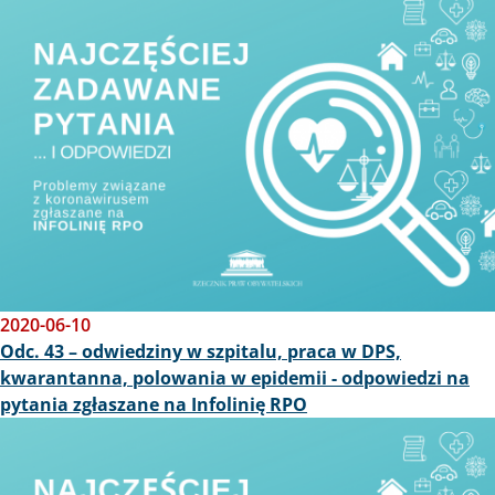
2020-06-10
Odc. 43 – odwiedziny w szpitalu, praca w DPS,
kwarantanna, polowania w epidemii - odpowiedzi na
pytania zgłaszane na Infolinię RPO
Obraz