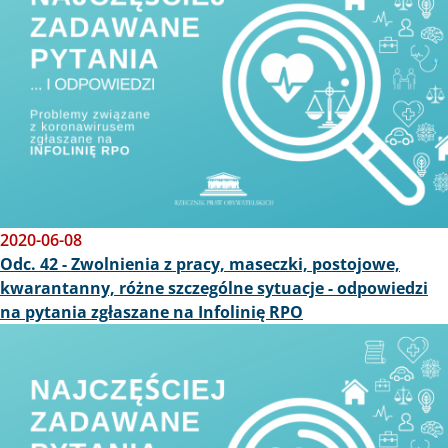
2020-06-08
Odc. 42 - Zwolnienia z pracy, maseczki, postojowe,
kwarantanny, różne szczególne sytuacje - odpowiedzi
na pytania zgłaszane na Infolinię RPO
Obraz