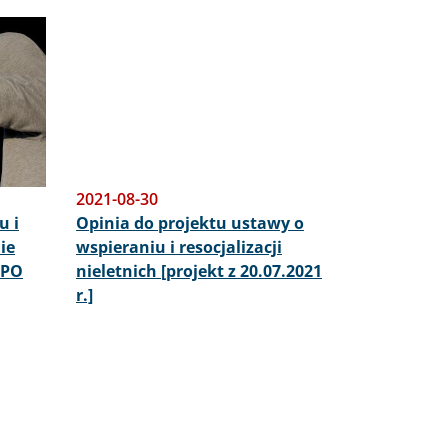
2021-08-30
u i
Opinia do projektu ustawy o
Nie
wspieraniu i resocjalizacji
RPO
nieletnich [projekt z 20.07.2021
r.]