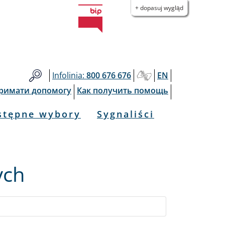
+ dopasuj wygląd
Infolinia:
800 676 676
EN
тримати допомогу
Как получить помощь
stępne wybory
Sygnaliści
ych