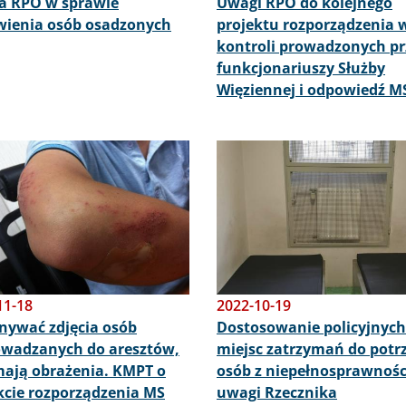
a RPO w sprawie
Uwagi RPO do kolejnego
ienia osób osadzonych
projektu rozporządzenia 
kontroli prowadzonych pr
funkcjonariuszy Służby
Więziennej i odpowiedź M
Obraz
11-18
2022-10-19
ywać zdjęcia osób
Dostosowanie policyjnych
wadzanych do aresztów,
miejsc zatrzymań do potr
 mają obrażenia. KMPT o
osób z niepełnosprawnośc
kcie rozporządzenia MS
uwagi Rzecznika