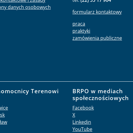
kontaktowe i zasady
tel:
(22) 55 17 904
ony danych osobowych
formularz kontaktowy
praca
praktyki
zamówienia publiczne
nomocnicy Terenowi
BRPO w mediach
O
społecznościowych
wice
Facebook
sk
X
ław
Linkedin
YouTube