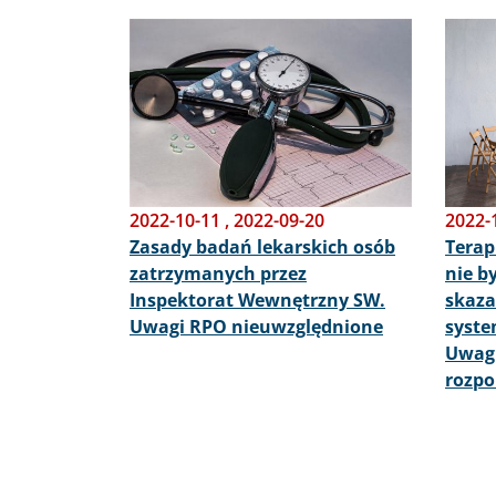
Obraz
Obraz
2022-10-11
,
2022-09-20
2022-
Zasady badań lekarskich osób
Terap
zatrzymanych przez
nie b
Inspektorat Wewnętrzny SW.
skaza
Uwagi RPO nieuwzględnione
syste
Uwagi
rozpo