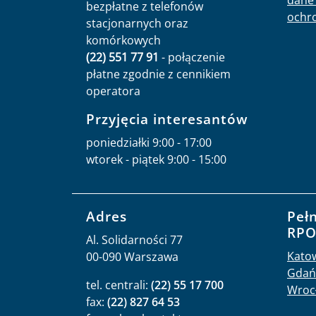
dane 
bezpłatne z telefonów
ochr
stacjonarnych oraz
komórkowych
(22) 551 77 91
- połączenie
płatne zgodnie z cennikiem
operatora
Przyjęcia interesantów
poniedziałki 9:00 - 17:00
wtorek - piątek 9:00 - 15:00
Adres
Peł
RP
Al. Solidarności 77
Kato
00-090 Warszawa
Gdań
tel. centrali:
(22) 55 17 700
Wroc
fax:
(22) 827 64 53