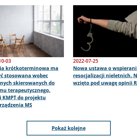
Obraz
10-03
2022-07-25
ia krótkoterminowa ma
Nowa ustawa o wspierani
yć stosowana wobec
resocjalizacji nieletnich. 
nych skierowanych do
wzięto pod uwagę opinii 
mu terapeutycznego.
 KMPT do projektu
rządzenia MS
Pokaż kolejne