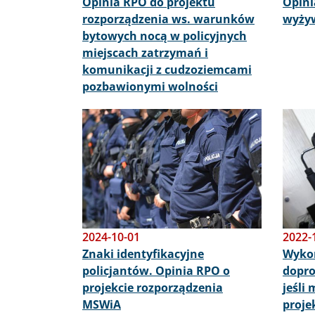
Opinia RPO do projektu
Opini
rozporządzenia ws. warunków
wyżyw
bytowych nocą w policyjnych
miejscach zatrzymań i
komunikacji z cudzoziemcami
pozbawionymi wolności
Obraz
Obraz
2024-10-01
2022-
Znaki identyfikacyjne
Wykon
policjantów. Opinia RPO o
dopro
projekcie rozporządzenia
jeśli
MSWiA
proje