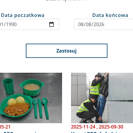
Data poczatkowa
Data końcowa
Zastosuj
Obraz
05-21
2025-11-24
,
2025-09-30