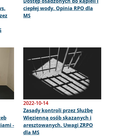
Dostęp osadzonych do kąpieli i
ws.
ciepłej wody. Opinia RPO dla
zez
MS
S
Obraz
2022-10-14
Zasady kontroli przez Służbę
zeb
Więzienną osób skazanych i
iami -
aresztowanych. Uwagi ZRPO
dla MS