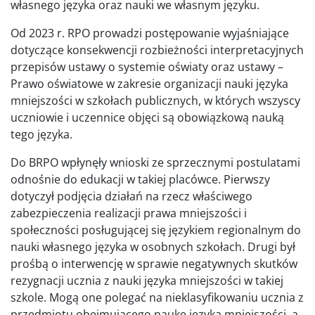
własnego języka oraz nauki we własnym języku.
Od 2023 r. RPO prowadzi postępowanie wyjaśniające
dotyczące konsekwencji rozbieżności interpretacyjnych
przepisów ustawy o systemie oświaty oraz ustawy –
Prawo oświatowe w zakresie organizacji nauki języka
mniejszości w szkołach publicznych, w których wszyscy
uczniowie i uczennice objęci są obowiązkową nauką
tego języka.
Do BRPO wpłynęły wnioski ze sprzecznymi postulatami
odnośnie do edukacji w takiej placówce. Pierwszy
dotyczył podjęcia działań na rzecz właściwego
zabezpieczenia realizacji prawa mniejszości i
społeczności posługującej się językiem regionalnym do
nauki własnego języka w osobnych szkołach. Drugi był
prośbą o interwencję w sprawie negatywnych skutków
rezygnacji ucznia z nauki języka mniejszości w takiej
szkole. Mogą one polegać na nieklasyfikowaniu ucznia z
przedmiotu obejmującego naukę języka mniejszości, a