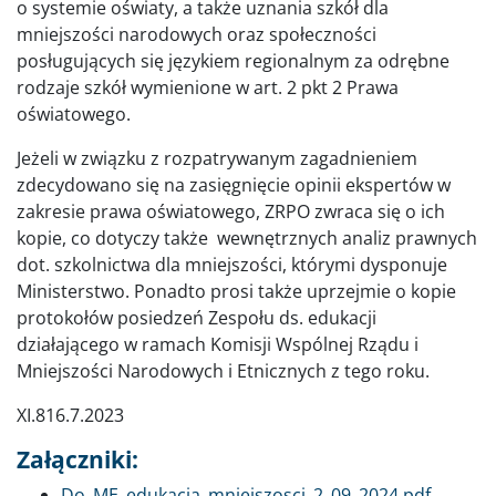
o systemie oświaty, a także uznania szkół dla
mniejszości narodowych oraz społeczności
posługujących się językiem regionalnym za odrębne
rodzaje szkół wymienione w art. 2 pkt 2 Prawa
oświatowego.
Jeżeli w związku z rozpatrywanym zagadnieniem
zdecydowano się na zasięgnięcie opinii ekspertów w
zakresie prawa oświatowego, ZRPO zwraca się o ich
kopie, co dotyczy także wewnętrznych analiz prawnych
dot. szkolnictwa dla mniejszości, którymi dysponuje
Ministerstwo. Ponadto prosi także uprzejmie o kopie
protokołów posiedzeń Zespołu ds. edukacji
działającego w ramach Komisji Wspólnej Rządu i
Mniejszości Narodowych i Etnicznych z tego roku.
XI.816.7.2023
Załączniki:
Dokument
Do_ME_edukacja_mniejszosci_2_09_2024.pdf