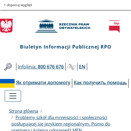
Biuletyn
Przejdź
Przejdź
Przejdź
Przejdź
+ dopasuj wygląd
do
do
to
do
Informacji
menu
treści
informacji
mapy
głównego
o
serwisu
Publicznej
kontakcie
RPO
Biuletyn Informacji Publicznej RPO
Infolinia:
800 676 676
EN
Як отримати допомогу
Как получить помощь
Strona główna
Problemy szkół dla mniejszości i społeczności
posługującej się językiem regionalnym. Pismo do
premiera i kolejna odpowiedź MEN