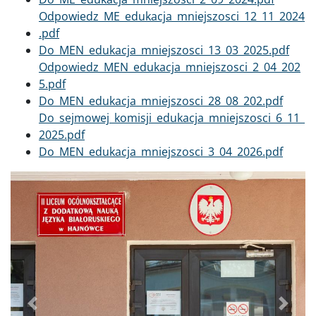
Dokument
Odpowiedz_ME_edukacja_mniejszosci_12_11_2024
.pdf
Dokument
Do_MEN_edukacja_mniejszosci_13_03_2025.pdf
Dokument
Odpowiedz_MEN_edukacja_mniejszosci_2_04_202
5.pdf
Dokument
Do_MEN_edukacja_mniejszosci_28_08_202.pdf
Dokument
Do_sejmowej_komisji_edukacja_mniejszosci_6_11_
2025.pdf
Dokument
Do_MEN_edukacja_mniejszosci_3_04_2026.pdf
Poprzednie
Dalej