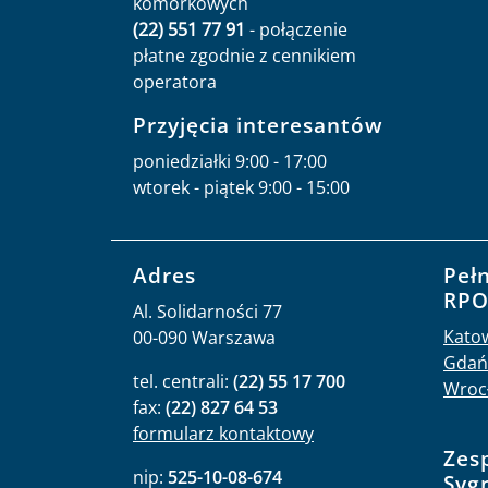
komórkowych
(22) 551 77 91
- połączenie
płatne zgodnie z cennikiem
operatora
Przyjęcia interesantów
poniedziałki 9:00 - 17:00
wtorek - piątek 9:00 - 15:00
Adres
Peł
RP
Al. Solidarności 77
Kato
00-090 Warszawa
Gdań
tel. centrali:
(22) 55 17 700
Wroc
fax:
(22) 827 64 53
formularz kontaktowy
Zes
nip:
525-10-08-674
Syg