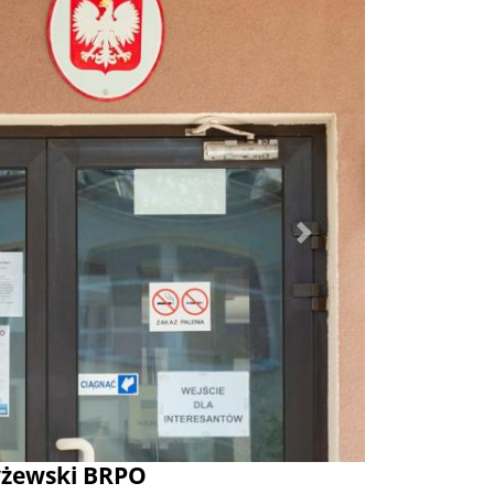
Dalej
yżewski BRPO