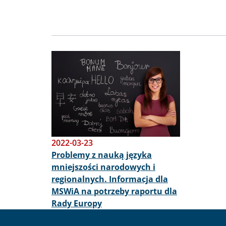
Obraz
2022-03-23
Problemy z nauką języka
mniejszości narodowych i
regionalnych. Informacja dla
MSWiA na potrzeby raportu dla
Rady Europy