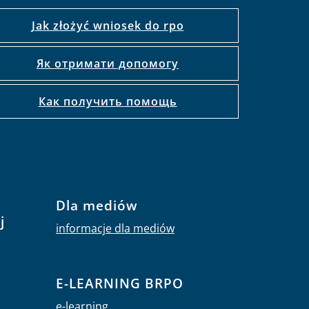
Jak złożyć wniosek do rpo
Як отримати допомогу
Как получить помощь
Dla mediów
j
informacje dla mediów
E-LEARNING BRPO
e-learning