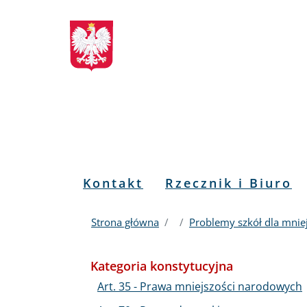
Biuletyn
Przejdź
Przejdź
Przejdź
Przejdź
do
do
to
do
Informacji
menu
treści
informacji
mapy
głównego
o
serwisu
Publicznej
kontakcie
RPO
Menu
Kontakt
Rzecznik i Biuro
PL
Strona główna
Problemy szkół dla mniej
Kategoria konstytucyjna
Art. 35 - Prawa mniejszości narodowych