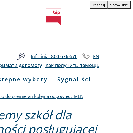
Resetuj
Show/Hide
Infolinia:
800 676 676
EN
тримати допомогу
Как получить помощь
stępne wybory
Sygnaliści
ismo do premiera i kolejna odpowiedź MEN
emy szkół dla
ności posługującej