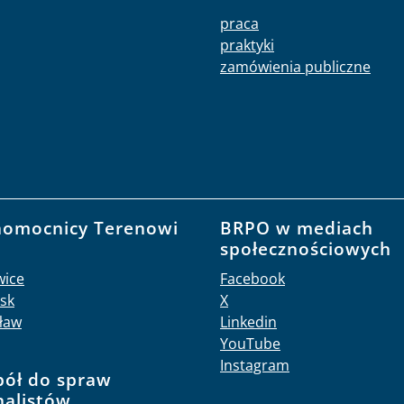
praca
praktyki
zamówienia publiczne
nomocnicy Terenowi
BRPO w mediach
O
społecznościowych
wice
Facebook
sk
X
ław
Linkedin
YouTube
Instagram
pół do spraw
nalistów