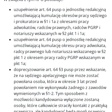
uzupełnienie art. 64 pusp o jednostkę redakcyjną
umożliwiającą kumulację okresów pracy sędziego
i prokuratora w §1 i 1a z okresami pracy
adwokatów, radców prawnych, radców PGRP i
notariuszy wskazanych w §2 pkt 1 i 1a;
uzupełnienie art. 64 pusp o jednostkę redakcyjną
umożliwiającą kumulację okresu pracy adwokata,
radcy prawnego lub notariusza wskazanego w §2
pkt 1 z okresem pracy radcy PGRP wskazanym w
pkt 1a;
doprecyzowanie art. 64 §3 pusp przez wskazanie,
że na sędziego apelacyjnego nie może zostać
powołana osoba, która w okresie 3 lat przed
powołaniem nie wykonywała żadnego z zawodów
wymienionych w §1-2. Tym sposobem z
możliwości kandydowania wyłączone zostaną
osoby, które całkowicie straciły kontakt z praktyką
prawniczą, ale kandydować będą mogli prawnicy