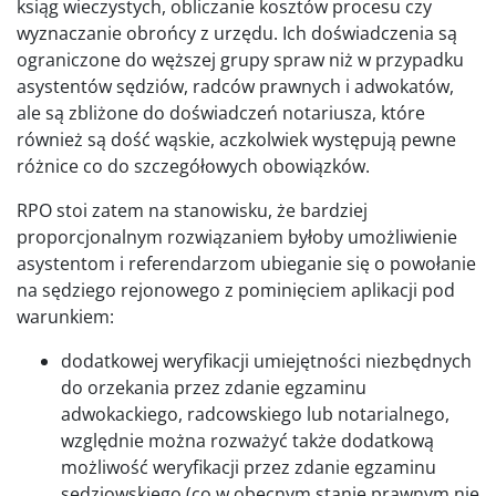
ksiąg wieczystych, obliczanie kosztów procesu czy
wyznaczanie obrońcy z urzędu. Ich doświadczenia są
ograniczone do węższej grupy spraw niż w przypadku
asystentów sędziów, radców prawnych i adwokatów,
ale są zbliżone do doświadczeń notariusza, które
również są dość wąskie, aczkolwiek występują pewne
różnice co do szczegółowych obowiązków.
RPO stoi zatem na stanowisku, że bardziej
proporcjonalnym rozwiązaniem byłoby umożliwienie
asystentom i referendarzom ubieganie się o powołanie
na sędziego rejonowego z pominięciem aplikacji pod
warunkiem:
dodatkowej weryfikacji umiejętności niezbędnych
do orzekania przez zdanie egzaminu
adwokackiego, radcowskiego lub notarialnego,
względnie można rozważyć także dodatkową
możliwość weryfikacji przez zdanie egzaminu
sędziowskiego (co w obecnym stanie prawnym nie