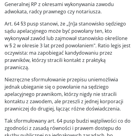
Generalnej RP z okresami wykonywania zawodu
adwokata, radcy prawnego czy notariusza.
Art. 64 §3 pusp stanowi, że „[n]a stanowisko sędziego
sądu apelacyjnego może być powołany ten, kto
wykonywał zawód lub zajmował stanowisko określone
w § 2 w okresie 3 lat przed powołaniem". Ratio legis jest
oczywista: ma zapobiegać kandydowaniu przez
prawników, którzy stracili kontakt z praktyką
prawniczą.
Niezręczne sformułowanie przepisu uniemożliwia
jednak ubieganie się o powołanie na sędziego
apelacyjnego prawnikom, którzy nigdy nie stracili
kontaktu z zawodem, ale przeszli z jednej korporacji
prawniczej do drugiej, łącząc różne doświadczenia.
Tak sformułowany art. 64 pusp budzi wątpliwości co do
zgodności z zasadą równości i prawem dostępu do
służby publicznej na jednakowych zasadach, bo