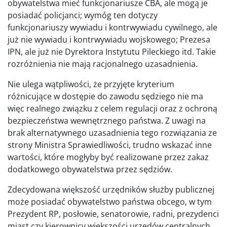
obywatelstwa mieć funkcjonariusze CBA, ale mogą je
posiadać policjanci; wymóg ten dotyczy
funkcjonariuszy wywiadu i kontrwywiadu cywilnego, ale
już nie wywiadu i kontrwywiadu wojskowego; Prezesa
IPN, ale już nie Dyrektora Instytutu Pileckiego itd. Takie
rozróżnienia nie mają racjonalnego uzasadnienia.
Nie ulega wątpliwości, że przyjęte kryterium
różnicujące w dostępie do zawodu sędziego nie ma
więc realnego związku z celem regulacji oraz z ochroną
bezpieczeństwa wewnętrznego państwa. Z uwagi na
brak alternatywnego uzasadnienia tego rozwiązania ze
strony Ministra Sprawiedliwości, trudno wskazać inne
wartości, które mogłyby być realizowane przez zakaz
dodatkowego obywatelstwa przez sędziów.
Zdecydowana większość urzędników służby publicznej
może posiadać obywatelstwo państwa obcego, w tym
Prezydent RP, posłowie, senatorowie, radni, prezydenci
miast czy kierownicy większości urzędów centralnych.