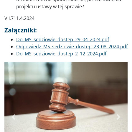
projektu ustawy w tej sprawie?
VII.711.4.2024
Załączniki:
Dokument
Do_MS_sedziowie_dostep_29_04_2024.pdf
Dokument
Odpowiedz_MS_sedziowie_dostep_23_08_2024.pdf
Dokument
Do_MS_sedziowie_dostep_2_12_2024.pdf
Poprzednie
Dalej