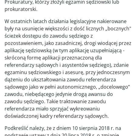
Prokuratury, którzy złożyli egzamin sędziowski lub
prokuratorski.
W ostatnich latach działania legislacyjne nakierowane
były na usunięcie większości z dość licznych „bocznych"
ścieżek dostępu do zawodu sędziego z
pozostawieniem, jako zasadniczej, drogi wiodącej przez
aplikację sędziowską (w tym aplikację uzupełniającą -
skróconą formę aplikacji przeznaczoną dla
referendarzy sądowych i asystentów sędziego), zdanie
egzaminu sędziowskiego i asesurę, przy jednoczesnym
dążeniu do ukształtowania zawodu referendarza
sądowego jako w pełni autonomicznego, „docelowego”
zawodu, niebędącego jedynie drogą awansu do
zawodu sędziego. Takie traktowanie zawodu
referendarza miało sprzyjać wykreowaniu
doświadczonej kadry referendarzy sądowych.
Podkreślić należy, że z dniem 10 sierpnia 2018 r. na
podstawie ustawy z dnia 20 lipca 2018 r. o zmianie