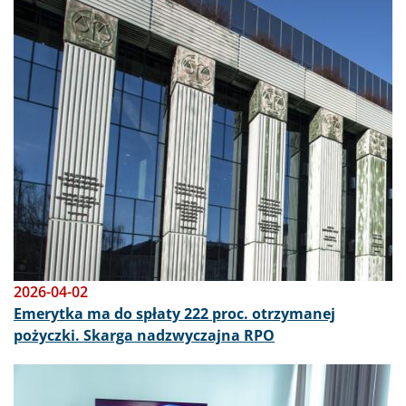
Obraz
2026-04-02
Emerytka ma do spłaty 222 proc. otrzymanej
pożyczki. Skarga nadzwyczajna RPO
Obraz