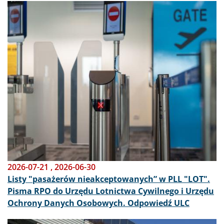
Obraz
2026-07-21
,
2026-06-30
Listy "pasażerów nieakceptowanych” w PLL "LOT".
Pisma RPO do Urzędu Lotnictwa Cywilnego i Urzędu
Ochrony Danych Osobowych. Odpowiedź ULC