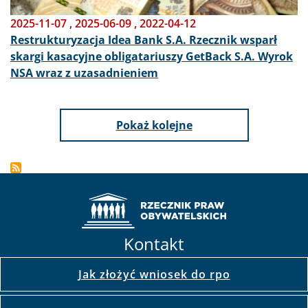
2025-11-07
,
2025-06-09
,
2022-04-12
Restrukturyzacja Idea Bank S.A. Rzecznik wsparł
skargi kasacyjne obligatariuszy GetBack S.A. Wyrok
NSA wraz z uzasadnieniem
Pokaż kolejne
Kontakt
Jak złożyć wniosek do rpo