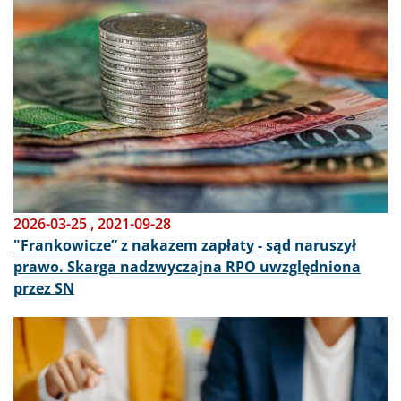
2026-03-25
,
2021-09-28
"Frankowicze” z nakazem zapłaty - sąd naruszył
prawo. Skarga nadzwyczajna RPO uwzględniona
przez SN
Obraz