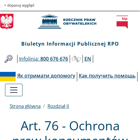
Biuletyn
Przejdź
Przejdź
Przejdź
Przejdź
+ dopasuj wygląd
do
do
to
do
Informacji
menu
treści
informacji
mapy
głównego
o
serwisu
Publicznej
kontakcie
Biuletyn Informacji Publicznej RPO
RPO
Infolinia:
800 676 676
EN
Як отримати допомогу
Как получить помощь
Strona główna
Rozdział II
Art. 76 - Ochrona