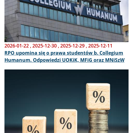
2026-01-22
,
2025-12-30
,
2025-12-29
,
2025-12-11
RPO upomina się o prawa studentów b. Collegium
Humanum. Odpowiedzi UOKiK, MFiG oraz MNiSzW
Obraz