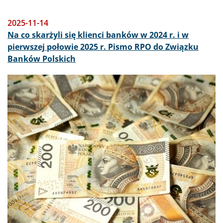
2025-11-14
Na co skarżyli się klienci banków w 2024 r. i w
pierwszej połowie 2025 r. Pismo RPO do Związku
Banków Polskich
Obraz