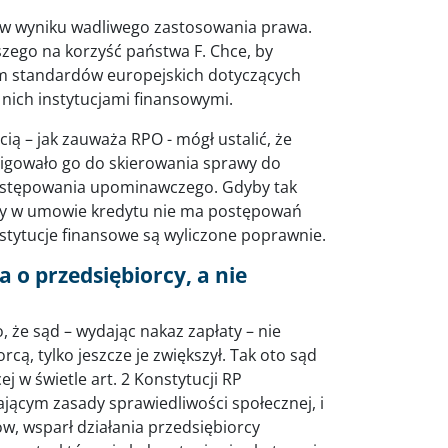
o w wyniku wadliwego zastosowania prawa.
zego na korzyść państwa F. Chce, by
em standardów europejskich dotyczących
 nich instytucjami finansowymi.
ią – jak zauważa RPO - mógł ustalić, że
ligowało go do skierowania sprawy do
postępowania upominawczego. Gdyby tak
 czy w umowie kredytu nie ma postępowań
nstytucje finansowe są wyliczone poprawnie.
o przedsiębiorcy, a nie
, że sąd – wydając nakaz zapłaty – nie
cą, tylko jeszcze je zwiększył. Tak oto sąd
j w świetle art. 2 Konstytucji RP
cym zasady sprawiedliwości społecznej, i
, wsparł działania przedsiębiorcy