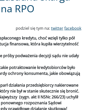
jna RPO
podziel się tym na:
twitter
facebook
spłaconego kredytu, choć wzięli tylko pół
ytucja finansowa, która kupiła wierzytelność
kie próby podważenia decyzji sądu nie udały
takie potraktowanie kredytobiorców było
dardy ochrony konsumenta, jakie obowiązują
parł działania przedsiębiorcy nakierowane
tóry nie był w stanie skutecznie się bronić.
ajwyższy (sygn. akt II NSNc 266/23) uchylił
do ponownego rozpoznania Sądowi
gdy prawidłowe działanie skutkować