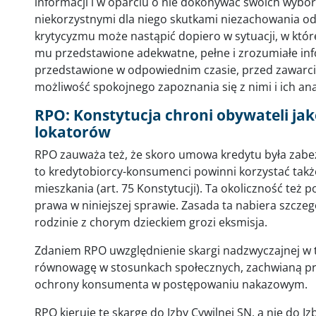
informacji i w oparciu o nie dokonywać swoich wyb
niekorzystnymi dla niego skutkami niezachowania od
krytycyzmu może nastąpić dopiero w sytuacji, w które
mu przedstawione adekwatne, pełne i zrozumiałe inf
przedstawione w odpowiednim czasie, przed zawarc
możliwość spokojnego zapoznania się z nimi i ich anal
RPO: Konstytucja chroni obywateli ja
lokatorów
RPO zauważa też, że skoro umowa kredytu była zabe
to kredytobiorcy-konsumenci powinni korzystać takż
mieszkania (art. 75 Konstytucji). Ta okoliczność też 
prawa w niniejszej sprawie. Zasada ta nabiera szcze
rodzinie z chorym dzieckiem grozi eksmisja.
Zdaniem RPO uwzględnienie skargi nadzwyczajnej w 
równowagę w stosunkach społecznych, zachwianą prz
ochrony konsumenta w postępowaniu nakazowym.
RPO kieruje tę skargę do Izby Cywilnej SN, a nie do I