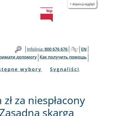
+ dopasuj wygląd
Infolinia:
800 676 676
EN
тримати допомогу
Как получить помощь
stępne wybory
Sygnaliści
 zł za niespłacony
 Zasadna skarga