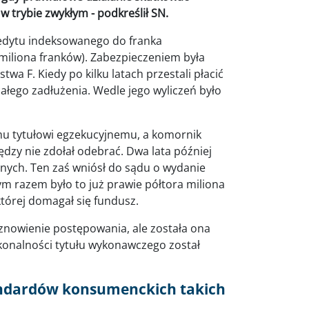
trybie zwykłym - podkreślił SN.
kredytu indeksowanego do franka
miliona franków). Zabezpieczeniem była
wa F. Kiedy po kilku latach przestali płacić
ałego zadłużenia. Wedle jego wyliczeń było
mu tytułowi egzekucyjnemu, a komornik
dzy nie zdołał odebrać. Dwa lata później
żnych. Ten zaś wniósł do sądu o wydanie
 razem było to już prawie półtora miliona
której domagał się fundusz.
wznowienie postępowania, ale została ona
onalności tytułu wykonawczego został
andardów konsumenckich takich