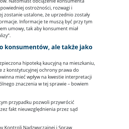
orów. Natomiast obciążenie konsumenta
powiedniej ostrożności, rozwagi i
j zostanie ustalone, że uprzednio zostały
ormacje. Informacje te muszą być przy tym
iem umowy, tak aby konsument miał
izy”.
ko konsumentów, ale także jako
zpieczona hipoteką kaucyjną na mieszkaniu,
e z konstytucyjnej ochrony prawa do
powinna mieć wpływ na kwestie interpretacji
gólnego znaczenia w tej sprawie – bowiem
tym przypadku pozwoli przywrócić
ez fakt nieuwzględnienia przez sąd
zby Kontroli Nadzwyczajnej i Spraw