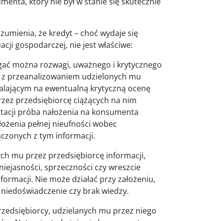
enta, który nie był w stanie się skutecznie
umienia, że kredyt – choć wydaje się
cji gospodarczej, nie jest właściwe:
ać można rozwagi, uważnego i krytycznego
o z przeanalizowaniem udzielonych mu
lającym na ewentualną krytyczną ocenę
zez przedsiębiorcę ciążących na nim
tacji próba nałożenia na konsumenta
łożenia pełnej nieufności wobec
ączonych z tym informacji.
h mu przez przedsiębiorcę informacji,
niejasności, sprzeczności czy wreszcie
ormacji. Nie może działać przy założeniu,
 niedoświadczenie czy brak wiedzy.
rzedsiębiorcy, udzielanych mu przez niego