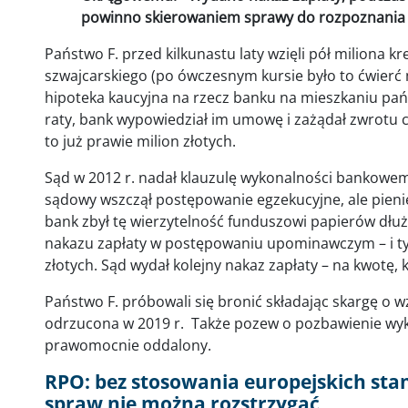
powinno skierowaniem sprawy do rozpoznania w 
Państwo F. przed kilkunastu laty wzięli pół miliona 
szwajcarskiego (po ówczesnym kursie było to ćwierć 
hipoteka kaucyjna na rzecz banku na mieszkaniu państ
raty, bank wypowiedział im umowę i zażądał zwrotu c
to już prawie milion złotych.
Sąd w 2012 r. nadał klauzulę wykonalności bankowe
sądowy wszczął postępowanie egzekucyjne, ale pienię
bank zbył tę wierzytelność funduszowi papierów dłu
nakazu zapłaty w postępowaniu upominawczym – i tym
złotych. Sąd wydał kolejny nakaz zapłaty – na kwotę, 
Państwo F. próbowali się bronić składając skargę o 
odrzucona w 2019 r. Także pozew o pozbawienie wyk
prawomocnie oddalony.
RPO: bez stosowania europejskich st
spraw nie można rozstrzygać