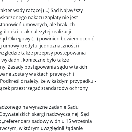
kter wady rażącej (...) Sąd Najwyższy
askarżonego nakazu zapłaty nie jest
stanowień umownych, ale brak ich
lności brak należytej realizacji
ąd Okręgowy (...) powinien bowiem ocenić
ej umowy kredytu, jednoznaczności i
 względzie także przepisy postępowania
wykładni, konieczne było także
ony. Zasady postępowania sądu w takich
wane zostały w aktach prawnych i
Podkreślić należy, że w każdym przypadku -
wiązek przestrzegać standardów ochrony
ządzonego na wyraźne żądanie Sądu
bywatelskich skargi nadzwyczajnej, Sąd
: „referendarz sądowy w dniu 15 września
awczym, w którym uwzględnił żądanie