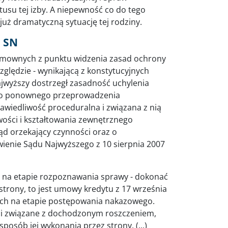
tusu tej izby. A niepewność co do tego
już dramatyczną sytuację tej rodziny.
a SN
 umownych z punktu widzenia zasad ochrony
ględzie - wynikającą z konstytucyjnych
jwyższy dostrzegł zasadność uchylenia
 do ponownego przeprowadzenia
wiedliwość proceduralna i związana z nią
ości i kształtowania zewnętrznego
ąd orzekający czynności oraz o
ienie Sądu Najwyższego z 10 sierpnia 2007
 - na etapie rozpoznawania sprawy - dokonać
trony, to jest umowy kredytu z 17 września
nych na etapie postępowania nakazowego.
ci związane z dochodzonym roszczeniem,
posób jej wykonania przez strony. (...)