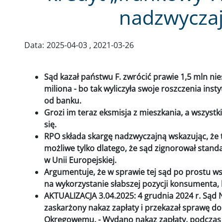
nadzwycza
Data:
2025-04-03
2021-03-26
Sąd kazał państwu F. zwrócić prawie 1,5 mln nie
miliona - bo tak wyliczyła swoje roszczenia inst
od banku.
Grozi im teraz eksmisja z mieszkania, a wszyst
się.
RPO składa skargę nadzwyczajną wskazując, że 
możliwe tylko dlatego, że sąd zignorował stan
w Unii Europejskiej.
Argumentuje, że w sprawie tej sąd po prostu ws
na wykorzystanie słabszej pozycji konsumenta, k
AKTUALIZACJA 3.04.2025: 4 grudnia 2024 r. Sąd N
zaskarżony nakaz zapłaty i przekazał sprawę 
Okręgowemu. - Wydano nakaz zapłaty, podczas 