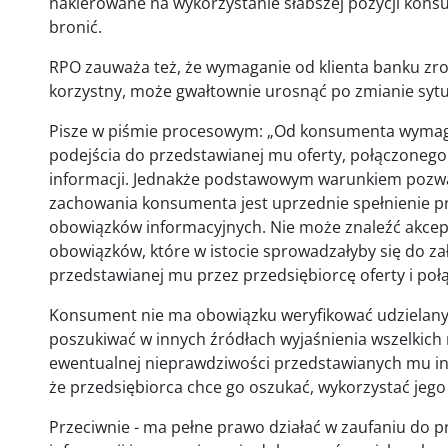
nakierowane na wykorzystanie słabszej pozycji konsum
bronić.
RPO zauważa też, że wymaganie od klienta banku zroz
korzystny, może gwałtownie urosnąć po zmianie sytua
Pisze w piśmie procesowym: „Od konsumenta wymag
podejścia do przedstawianej mu oferty, połączoneg
informacji. Jednakże podstawowym warunkiem pozwa
zachowania konsumenta jest uprzednie spełnienie pr
obowiązków informacyjnych. Nie może znaleźć akcep
obowiązków, które w istocie sprowadzałyby się do za
przedstawianej mu przez przedsiębiorcę oferty i poł
Konsument nie ma obowiązku weryfikować udzielanyc
poszukiwać w innych źródłach wyjaśnienia wszelkich 
ewentualnej nieprawdziwości przedstawianych mu inf
że przedsiębiorca chce go oszukać, wykorzystać jego
Przeciwnie - ma pełne prawo działać w zaufaniu do p