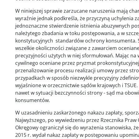
W niniejszej sprawie zarzucane naruszenia mają chara
wyraźnie jednak podkreśla, że przyczyną uchylenia z
jednoznaczne stwierdzenie istnienia abuzywnych po
należytego zbadania w toku postępowania, a w szczegó
konstytucyjnych standardów ochrony konsumenta. S
wszelkie okoliczności związane z zawarciem ocenian
precyzyjności użytych w niej sformułowań. Mając na
cywilnego oceniane przez pryzmat prokonstytucyjnej 
przenalizowanie procesu realizacji umowy przez str
przypadkach w sposób niezwykle precyzyjny zdefinio
wyjaśnione w orzecznictwie sądów krajowych i TSUE. 
nawet w sytuacji bezczynności strony - sąd ma obo
konsumentów.
W uzasadnieniu zaskarżonego nakazu zapłaty, spor
Najwyższego, po wywiedzeniu przez Rzecznika Praw O
Okręgowy ograniczył się do wyrażenia stanowiska, że
2015 r. wydał nakaz zapłaty w postępowaniu upomin