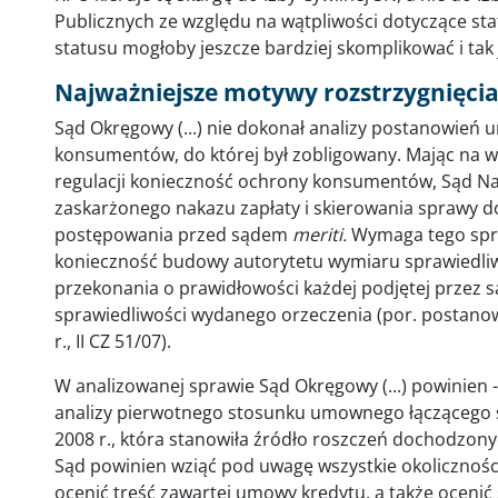
Publicznych ze względu na wątpliwości dotyczące sta
statusu mogłoby jeszcze bardziej skomplikować i tak 
Najważniejsze motywy rozstrzygnięci
Sąd Okręgowy (...) nie dokonał analizy postanowień
konsumentów, do której był zobligowany. Mając na wz
regulacji konieczność ochrony konsumentów, Sąd Na
zaskarżonego nakazu zapłaty i skierowania sprawy
postępowania przed sądem
meriti.
Wymaga tego spra
konieczność budowy autorytetu wymiaru sprawiedliw
przekonania o prawidłowości każdej podjętej przez s
sprawiedliwości wydanego orzeczenia (por. postanow
r., II CZ 51/07).
W analizowanej sprawie Sąd Okręgowy (...) powinien
analizy pierwotnego stosunku umownego łączącego s
2008 r., która stanowiła źródło roszczeń dochodzo
Sąd powinien wziąć pod uwagę wszystkie okolicznoś
ocenić treść zawartej umowy kredytu, a także ocenić s