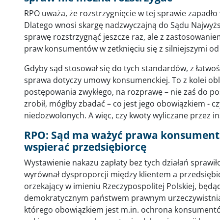
RPO uważa, że rozstrzygnięcie w tej sprawie zapadł
Dlatego wnosi skargę nadzwyczajną do Sądu Najwyżs
sprawę rozstrzygnąć jeszcze raz, ale z zastosowani
praw konsumentów w zetknięciu się z silniejszymi od
Gdyby sąd stosował się do tych standardów, z łatwośc
sprawa dotyczy umowy konsumenckiej. To z kolei ob
postępowania zwykłego, na rozprawę – nie zaś do 
zrobił, mógłby zbadać – co jest jego obowiązkiem -
niedozwolonych. A więc, czy kwoty wyliczane przez i
RPO: Sąd ma ważyć prawa konsumenta 
wspierać przedsiębiorcę
Wystawienie nakazu zapłaty bez tych działań sprawiło
wyrównał dysproporcji między klientem a przedsiębior
orzekający w imieniu Rzeczypospolitej Polskiej, będące
demokratycznym państwem prawnym urzeczywistniają
którego obowiązkiem jest m.in. ochrona konsumentów