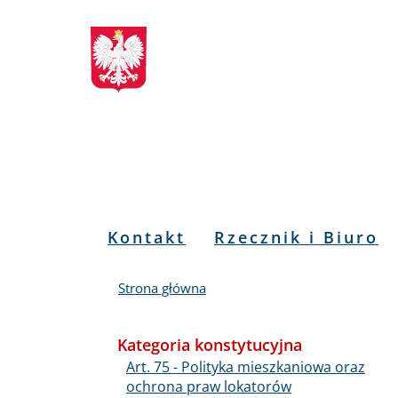
Biuletyn
Przejdź
Przejdź
Przejdź
Przejdź
do
do
to
do
Informacji
menu
treści
informacji
mapy
głównego
o
serwisu
Publicznej
kontakcie
RPO
Menu
Kontakt
Rzecznik i Biuro
PL
Strona główna
Kategoria konstytucyjna
Art. 75 - Polityka mieszkaniowa oraz
ochrona praw lokatorów