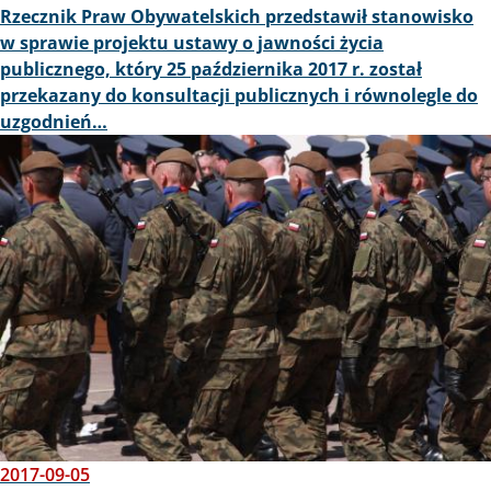
Rzecznik Praw Obywatelskich przedstawił stanowisko
w sprawie projektu ustawy o jawności życia
publicznego, który 25 października 2017 r. został
przekazany do konsultacji publicznych i równolegle do
uzgodnień…
Obraz
2017-09-05