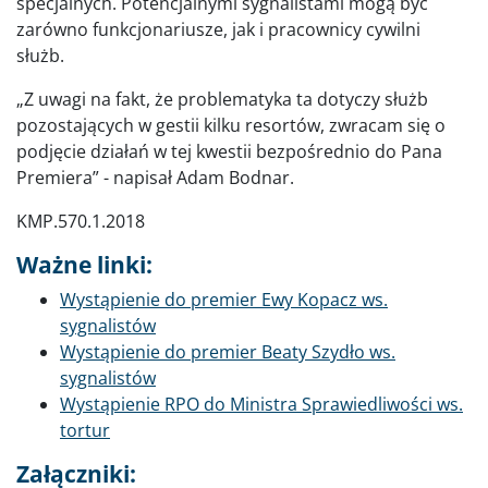
specjalnych. Potencjalnymi sygnalistami mogą być
zarówno funkcjonariusze, jak i pracownicy cywilni
służb.
„Z uwagi na fakt, że problematyka ta dotyczy służb
pozostających w gestii kilku resortów, zwracam się o
podjęcie działań w tej kwestii bezpośrednio do Pana
Premiera” - napisał Adam Bodnar.
KMP.570.1.2018
Ważne linki:
Wystąpienie do premier Ewy Kopacz ws.
sygnalistów
Wystąpienie do premier Beaty Szydło ws.
sygnalistów
Wystąpienie RPO do Ministra Sprawiedliwości ws.
tortur
Załączniki: