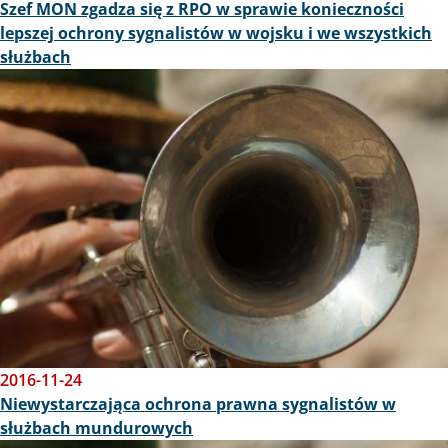
Szef MON zgadza się z RPO w sprawie konieczności
lepszej ochrony sygnalistów w wojsku i we wszystkich
służbach
Obraz
2016-11-24
Niewystarczająca ochrona prawna sygnalistów w
służbach mundurowych