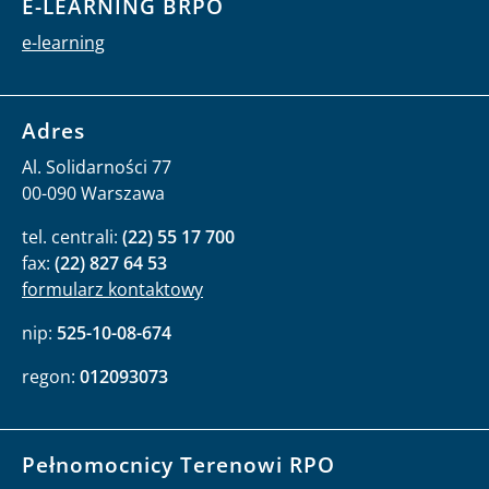
E-LEARNING BRPO
e-learning
Adres
Al. Solidarności 77
00-090 Warszawa
tel. centrali:
(22) 55 17 700
fax:
(22) 827 64 53
formularz kontaktowy
nip:
525-10-08-674
regon:
012093073
Pełnomocnicy Terenowi RPO