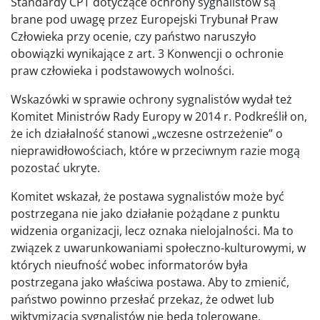
Standardy CPT dotyczące ochrony sygnalistów są
brane pod uwagę przez Europejski Trybunał Praw
Człowieka przy ocenie, czy państwo naruszyło
obowiązki wynikające z art. 3 Konwencji o ochronie
praw człowieka i podstawowych wolności.
Wskazówki w sprawie ochrony sygnalistów wydał też
Komitet Ministrów Rady Europy w 2014 r. Podkreślił on,
że ich działalność stanowi „wczesne ostrzeżenie” o
nieprawidłowościach, które w przeciwnym razie mogą
pozostać ukryte.
Komitet wskazał, że postawa sygnalistów może być
postrzegana nie jako działanie pożądane z punktu
widzenia organizacji, lecz oznaka nielojalności. Ma to
związek z uwarunkowaniami społeczno-kulturowymi, w
których nieufność wobec informatorów była
postrzegana jako właściwa postawa. Aby to zmienić,
państwo powinno przesłać przekaz, że odwet lub
wiktymizacja sygnalistów nie będą tolerowane.