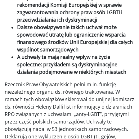
rekomendacji Komisji Europejskiej w sprawie
zagwarantowania ochrony praw osób LGBTI i
przeciwdziałania ich dyskryminacji
Dalsze obowiązywanie takich uchwał może
spowodować utratę lub ograniczenie wsparcia
finansowego środków Unii Europejskiej dla całych
wspólnot samorządowych
A uchwały te mają realny wpływ na życie
społeczne: przykładem są dyskryminacyjne
działania podejmowane w niektórych miastach
Rzecznik Praw Obywatelskich pełni m.in. funkcję
niezależnego organu ds. równego traktowania. W
ramach tych obowiązków skierował do unijnej komisarz
ds. równości Heleny Dalli list informujący o działaniach
RPO związanych z uchwałami „anty-LGBT”, przyjętymi
przez część polskich samorządów. Uchwały te
obowiązują nadal w 53 jednostkach samorządowych.
Deklarują one wykluczenie osób LGBT (tj. gejów,