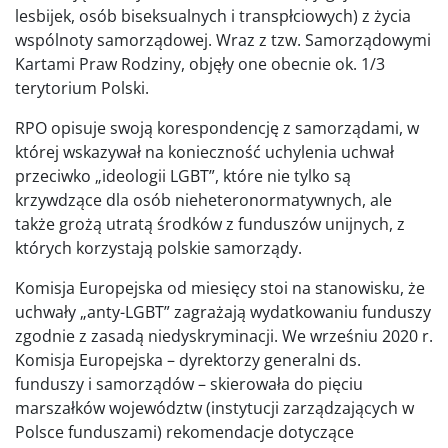
lesbijek, osób biseksualnych i transpłciowych) z życia
wspólnoty samorządowej. Wraz z tzw. Samorządowymi
Kartami Praw Rodziny, objęły one obecnie ok. 1/3
terytorium Polski.
RPO opisuje swoją korespondencję z samorządami, w
której wskazywał na konieczność uchylenia uchwał
przeciwko „ideologii LGBT”, które nie tylko są
krzywdzące dla osób nieheteronormatywnych, ale
także grożą utratą środków z funduszów unijnych, z
których korzystają polskie samorządy.
Komisja Europejska od miesięcy stoi na stanowisku, że
uchwały „anty-LGBT” zagrażają wydatkowaniu funduszy
zgodnie z zasadą niedyskryminacji. We wrześniu 2020 r.
Komisja Europejska – dyrektorzy generalni ds.
funduszy i samorządów – skierowała do pięciu
marszałków województw (instytucji zarządzających w
Polsce funduszami) rekomendacje dotyczące