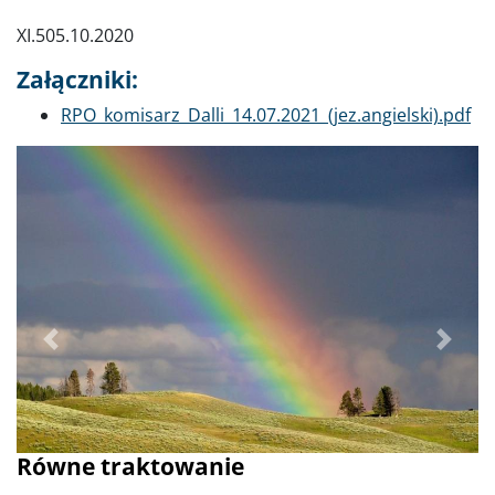
XI.505.10.2020
Załączniki:
Dokument
RPO_komisarz_Dalli_14.07.2021_(jez.angielski).pdf
Poprzednie
Dalej
Równe traktowanie