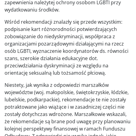
zapewnienia należytej ochrony osobom LGBTI przy
wydatkowaniu środków.
Wśród rekomendacji znalazły się przede wszystkim:
podpisanie kart różnorodności potwierdzających
zobowiązanie do niedyskryminacji, współpraca z
organizacjami pozarządowymi działającymi na rzecz
osób LGBTI, wyznaczenie koordynatorów ds. równości
szans, szerokie działania edukacyjne dot.
przeciwdziałania dyskryminacji ze względu na
orientację seksualną lub tożsamość płciową.
Niestety, jak wynika z odpowiedzi marszałków
województw (woj. małopolskie, świętokrzyskie, łódzkie,
lubelskie, podkarpackie), rekomendacje te nie zostały
potraktowane jako wiążące i w zasadniczej części nie
zostały dotychczas wdrożone. Marszałkowie wskazali,
że rekomendacje są brane pod uwagę przy planowaniu
kolejnej perspektywy finansowej w ramach Funduszu
Odbudowy. Z odpowiedzi nie wynika jednak, jakie