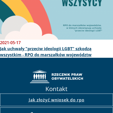
2021-05-17
Jak uchwały "przeciw ideologii LGBT" szkodzą
wszystkim - RPO do marszałków województw
Kontakt
Jak złożyć wniosek do rpo