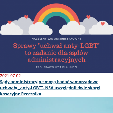
Obraz
2021-07-02
Sądy administracyjne mogą badać samorządowe
uchwały „anty-LGBT”. NSA uwzględnił dwie skargi
kasacyjne Rzecznika
Obraz