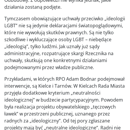
działania zostaną podjęte.
Tymczasem obowiązujące uchwały przeciwko „ideologii
LGBT” nie są jedynie deklaracjami światopoglądowymi,
które nie wywołują skutków prawnych. Są nie tylko
szkodliwe i wykluczające osoby LGBT – niebędące
„ideologią”, tylko ludźmi. Jak uznały już sądy
administracyjne, rozpatrujące skargi Rzecznika na
uchwały, skutkują one konkretnymi działaniami
podejmowanymi przez władze publiczne.
Przykładami, w których RPO Adam Bodnar podejmował
interwencje, są Kielce i Tarnów. W Kielcach Rada Miasta
przyjęła dodatkowe kryterium „neutralności
ideologicznej” w budżecie partycypacyjnym. Powodem
była realizacja projektu obywatelskiego „tęczowych
ławek” w przestrzeni publicznej, uznanego przez
radnych za „ideologiczny”. Od tej pory zgłaszane
projekty mają być „neutralne ideologiczne”. Radni nie