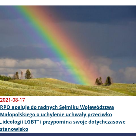
Obraz
2021-08-17
RPO apeluje do radnych Sejmiku Województwa
Małopolskiego o uchylenie uchwały przeciwko
„ideologii LGBT” i przypomina swoje dotychczasowe
stanowisko