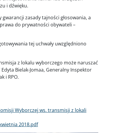
zu i dźwięku.
y gwarancji zasady tajności głosowania, a
prawa do prywatności obywateli –
ygotowywania tej uchwały uwzględniono
nsmisja z lokalu wyborczego może naruszać
Edyta Bielak-Jomaa, Generalny Inspektor
ak i RPO.
sji Wyborczej ws. transmisji z lokali
kwietnia 2018.pdf