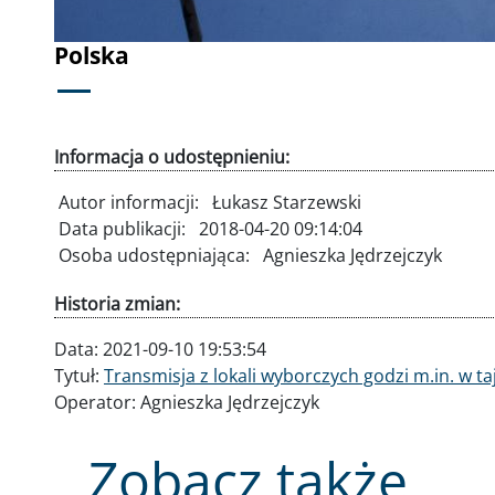
Polska
Informacja o udostępnieniu:
Autor informacji:
Łukasz Starzewski
Data publikacji:
2018-04-20 09:14:04
Osoba udostępniająca:
Agnieszka Jędrzejczyk
Historia zmian:
Data:
2021-09-10 19:53:54
Tytuł:
Transmisja z lokali wyborczych godzi m.in. w t
Operator:
Agnieszka Jędrzejczyk
Zobacz także