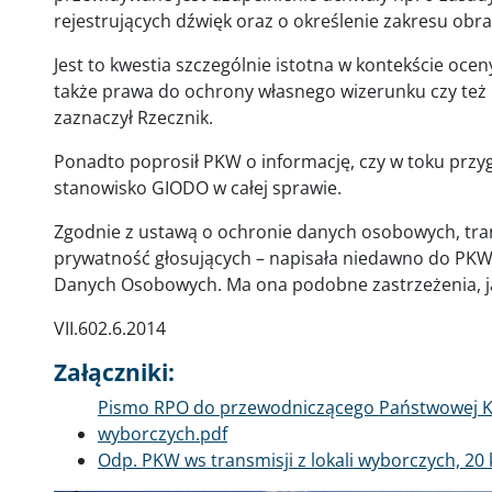
rejestrujących dźwięk oraz o określenie zakresu obra
Jest to kwestia szczególnie istotna w kontekście ocen
także prawa do ochrony własnego wizerunku czy też 
zaznaczył Rzecznik.
Ponadto poprosił PKW o informację, czy w toku prz
stanowisko GIODO w całej sprawie.
Zgodnie z ustawą o ochronie danych osobowych, tra
prywatność głosujących – napisała niedawno do PKW 
Danych Osobowych. Ma ona podobne zastrzeżenia, j
VII.602.6.2014
Załączniki:
Dokument
Pismo RPO do przewodniczącego Państwowej Komi
wyborczych.pdf
Dokument
Odp. PKW ws transmisji z lokali wyborczych, 20 