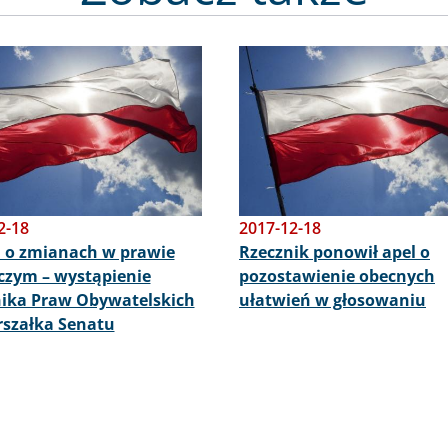
Obraz
2-18
2017-12-18
 o zmianach w prawie
Rzecznik ponowił apel o
zym – wystąpienie
pozostawienie obecnych
ika Praw Obywatelskich
ułatwień w głosowaniu
szałka Senatu