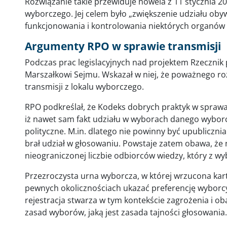
Rozwiązanie takie przewiduje nowela z 11 stycznia 20
wyborczego. Jej celem było „zwiększenie udziału obyw
funkcjonowania i kontrolowania niektórych organów 
Argumenty RPO w sprawie transmisji
Podczas prac legislacyjnych nad projektem Rzecznik p
Marszałkowi Sejmu. Wskazał w niej, że poważnego r
transmisji z lokalu wyborczego.
RPO podkreślał, że Kodeks dobrych praktyk w sprawa
iż nawet sam fakt udziału w wyborach danego wyborc
polityczne. M.in. dlatego nie powinny być upubliczn
brał udział w głosowaniu. Powstaje zatem obawa, że
nieograniczonej liczbie odbiorców wiedzy, który z w
Przezroczysta urna wyborcza, w której wrzucona kar
pewnych okolicznościach ukazać preferencję wyborcy
rejestracja stwarza w tym kontekście zagrożenia i 
zasad wyborów, jaką jest zasada tajności głosowania.