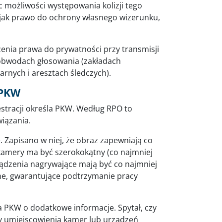
c możliwości występowania kolizji tego
 jak prawo do ochrony własnego wizerunku,
enia prawa do prywatności przy transmisji
h obwodach głosowania (zakładach
rnych i aresztach śledczych).
 PKW
estracji określa PKW. Według RPO to
wiązania.
. Zapisano w niej, że obraz zapewniają co
kamery ma być szerokokątny (co najmniej
Urządzenia nagrywające mają być co najmniej
ne, gwarantujące podtrzymanie pracy
.
a PKW o dodatkowe informacje. Spytał, czy
y umiejscowienia kamer lub urządzeń