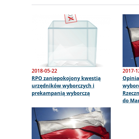
Obraz
Obraz
2018-05-22
2017-1
RPO zaniepokojony kwestią
Opinia
urzędników wyborczych i
wyborc
prekampanią wyborczą
Rzeczn
do Mar
Obraz