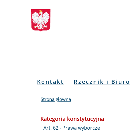
Biuletyn
Przejdź
Przejdź
Przejdź
Przejdź
do
do
to
do
Informacji
menu
treści
informacji
mapy
głównego
o
serwisu
Publicznej
kontakcie
RPO
Menu
Kontakt
Rzecznik i Biuro
PL
Strona główna
Kategoria konstytucyjna
Art. 62 - Prawa wyborcze