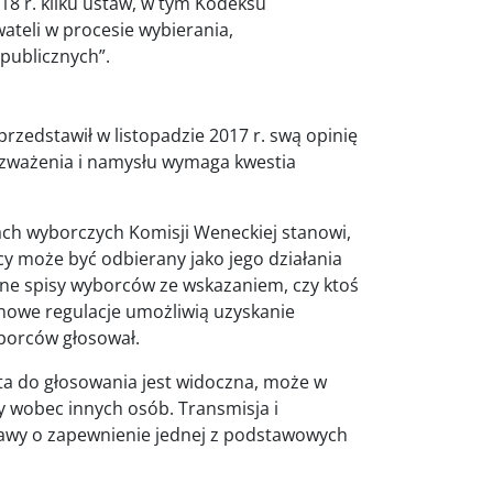
18 r. kilku ustaw, w tym Kodeksu
ateli w procesie wybierania,
publicznych”.
rzedstawił w listopadzie 2017 r. swą opinię
ozważenia i namysłu wymaga kwestia
ch wyborczych Komisji Weneckiej stanowi,
y może być odbierany jako jego działania
iane spisy wyborców ze wskazaniem, czy ktoś
 nowe regulacje umożliwią uzyskanie
yborców głosował.
ta do głosowania jest widoczna, może w
 wobec innych osób. Transmisja i
obawy o zapewnienie jednej z podstawowych