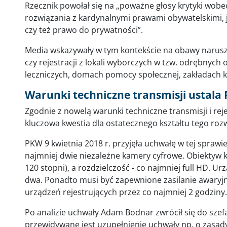
Rzecznik powołał się na „poważne głosy krytyki wobe
rozwiązania z kardynalnymi prawami obywatelskimi,
czy też prawo do prywatności”.
Media wskazywały w tym kontekście na obawy narusz
czy rejestracji z lokali wyborczych w tzw. odrębnyc
leczniczych, domach pomocy społecznej, zakładach ka
Warunki techniczne transmisji ustala
Zgodnie z nowelą warunki techniczne transmisji i rej
kluczowa kwestia dla ostatecznego kształtu tego roz
PKW 9 kwietnia 2018 r. przyjęła uchwałę w tej sprawie
najmniej dwie niezależne kamery cyfrowe. Obiektyw 
120 stopni), a rozdzielczość - co najmniej full HD. 
dwa. Ponadto musi być zapewnione zasilanie awaryj
urządzeń rejestrujących przez co najmniej 2 godziny
Po analizie uchwały Adam Bodnar zwrócił się do szef
przewidywane jest uzupełnienie uchwały np. o zasad