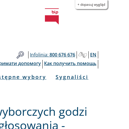
+ dopasuj wygląd
Infolinia:
800 676 676
EN
тримати допомогу
Как получить помощь
stępne wybory
Sygnaliści
 wyborczych godzi
 głosowania -