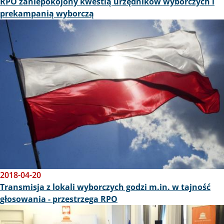
RPO zaniepokojony kwestią urzędników wyborczych i
prekampanią wyborczą
Obraz
2018-04-20
Transmisja z lokali wyborczych godzi m.in. w tajność
głosowania - przestrzega RPO
Obraz