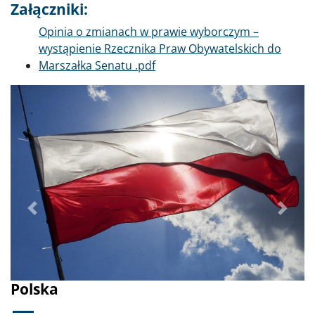
Załączniki:
Dokument
Opinia o zmianach w prawie wyborczym –
wystąpienie Rzecznika Praw Obywatelskich do
Marszałka Senatu .pdf
Poprzednie
Dalej
Polska