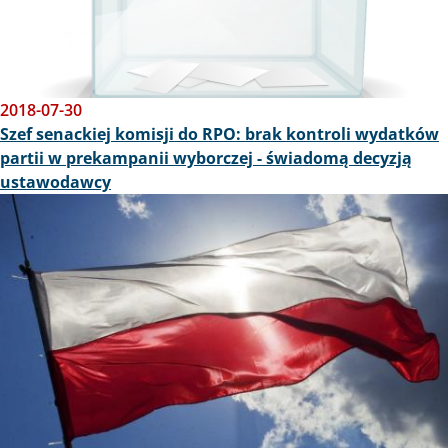
2018-07-30
Szef senackiej komisji do RPO: brak kontroli wydatków
partii w prekampanii wyborczej - świadomą decyzją
ustawodawcy
Obraz