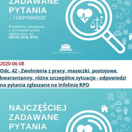
2020-06-08
Odc. 42 - Zwolnienia z pracy, maseczki, postojowe,
kwarantanny, różne szczególne sytuacje - odpowiedzi
na pytania zgłaszane na Infolinię RPO
Obraz