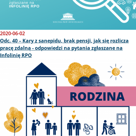
2020-06-02
Odc. 40 – Kary z sanepidu, brak pensji, jak się rozlicza
pracę zdalną - odpowiedzi na pytania zgłaszane na
Infolinię RPO
Obraz