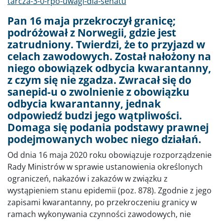
tarcza-3-0-rpo-uwagi-dla-senatu
Pan 16 maja przekroczył granicę;
podróżował z Norwegii, gdzie jest
zatrudniony. Twierdzi, że to przyjazd w
celach zawodowych. Został nałożony na
niego obowiązek odbycia kwarantanny,
z czym się nie zgadza. Zwracał się do
sanepid-u o zwolnienie z obowiązku
odbycia kwarantanny, jednak
odpowiedź budzi jego wątpliwości.
Domaga się podania podstawy prawnej
podejmowanych wobec niego działań.
Od dnia 16 maja 2020 roku obowiązuje rozporządzenie
Rady Ministrów w sprawie ustanowienia określonych
ograniczeń, nakazów i zakazów w związku z
wystąpieniem stanu epidemii (poz. 878). Zgodnie z jego
zapisami kwarantanny, po przekroczeniu granicy w
ramach wykonywania czynności zawodowych, nie