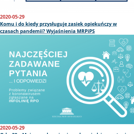
2020-05-29
Komu i do kiedy przysługuje zasiek opiekuńczy w
czasach pandemii? Wyjaśnienia MRPiPS
Obraz
2020-05-29