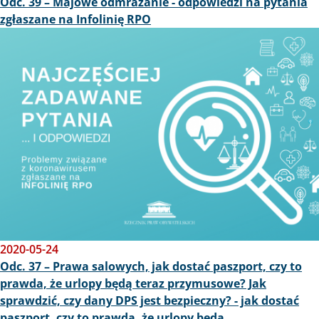
Odc. 39 – Majowe odmrażanie - odpowiedzi na pytania
zgłaszane na Infolinię RPO
Obraz
2020-05-24
Odc. 37 – Prawa salowych, jak dostać paszport, czy to
prawda, że urlopy będą teraz przymusowe? Jak
sprawdzić, czy dany DPS jest bezpieczny? - jak dostać
paszport, czy to prawda, że urlopy będą…