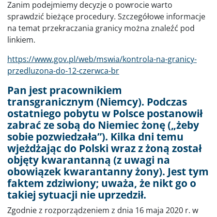
Zanim podejmiemy decyzje o powrocie warto
sprawdzić bieżące procedury. Szczegółowe informacje
na temat przekraczania granicy można znaleźć pod
linkiem.
https://www.gov.pl/web/mswia/kontrola-na-granicy-
przedluzona-do-12-czerwca-br
Pan jest pracownikiem
transgranicznym (Niemcy). Podczas
ostatniego pobytu w Polsce postanowił
zabrać ze sobą do Niemiec żonę („żeby
sobie pozwiedzała”). Kilka dni temu
wjeżdżając do Polski wraz z żoną został
objęty kwarantanną (z uwagi na
obowiązek kwarantanny żony). Jest tym
faktem zdziwiony; uważa, że nikt go o
takiej sytuacji nie uprzedził.
Zgodnie z rozporządzeniem z dnia 16 maja 2020 r. w