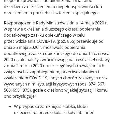
niepełnosprawności do ukończenia 18 lat albo
dzieckiem z orzeczeniem o niepełnosprawności lub
orzeczeniem o potrzebie kształcenia specjalnego.
Rozporządzenie Rady Ministrów z dnia 14 maja 2020 r.
w sprawie określenia dłuższego okresu pobierania
dodatkowego zasiłku opiekuńczego w celu
przeciwdziałania COVID-19. (poz. 855) przewiduje od
dnia 25 maja 2020 r. możliwość pobierania
dodatkowego zasiłku opiekuńczego do dnia 14 czerwca
2020 r. , ale należy zwrócić uwagę na treść art. 4 ustawy
z dnia 2 marca 2020 r. o szczególnych rozwiązaniach
związanych z zapobieganiem, przeciwdziałaniem i
zwalczaniem COVID-19, innych chorób zakaźnych oraz
wywołanych nimi sytuacji kryzysowych (poz. 374, 567,
568, 695 i 875), gdzie określono w jakiej sytuacji i komu
ono przysługuje:
W przypadku zamknięcia żłobka, klubu
dziecięcego, przedszkola, szkoły lub innej