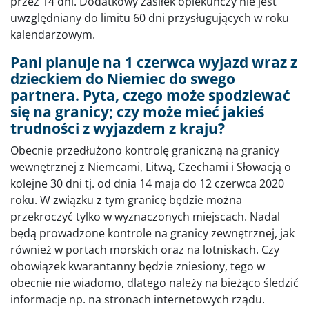
przez 14 dni. Dodatkowy zasiłek opiekuńczy nie jest
uwzględniany do limitu 60 dni przysługujących w roku
kalendarzowym.
Pani planuje na 1 czerwca wyjazd wraz z
dzieckiem do Niemiec do swego
partnera. Pyta, czego może spodziewać
się na granicy; czy może mieć jakieś
trudności z wyjazdem z kraju?
Obecnie przedłużono kontrolę graniczną na granicy
wewnętrznej z Niemcami, Litwą, Czechami i Słowacją o
kolejne 30 dni tj. od dnia 14 maja do 12 czerwca 2020
roku. W związku z tym granicę będzie można
przekroczyć tylko w wyznaczonych miejscach. Nadal
będą prowadzone kontrole na granicy zewnętrznej, jak
również w portach morskich oraz na lotniskach. Czy
obowiązek kwarantanny będzie zniesiony, tego w
obecnie nie wiadomo, dlatego należy na bieżąco śledzić
informacje np. na stronach internetowych rządu.