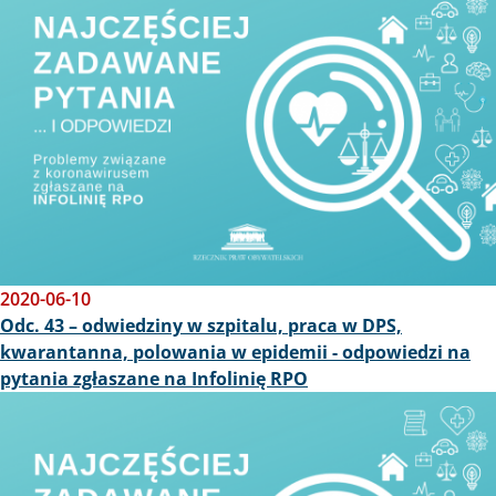
2020-06-10
Odc. 43 – odwiedziny w szpitalu, praca w DPS,
kwarantanna, polowania w epidemii - odpowiedzi na
pytania zgłaszane na Infolinię RPO
Obraz