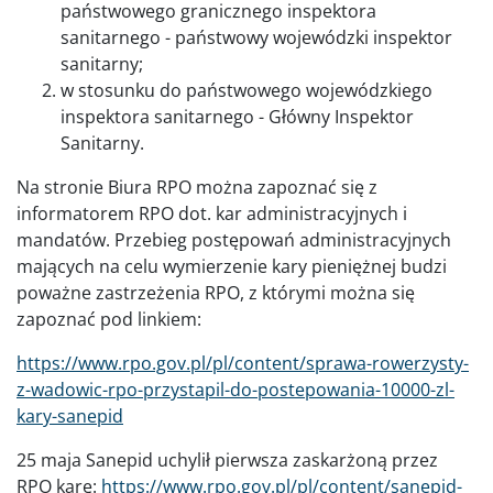
państwowego granicznego inspektora
sanitarnego - państwowy wojewódzki inspektor
sanitarny;
w stosunku do państwowego wojewódzkiego
inspektora sanitarnego - Główny Inspektor
Sanitarny.
Na stronie Biura RPO można zapoznać się z
informatorem RPO dot. kar administracyjnych i
mandatów. Przebieg postępowań administracyjnych
mających na celu wymierzenie kary pieniężnej budzi
poważne zastrzeżenia RPO, z którymi można się
zapoznać pod linkiem:
https://www.rpo.gov.pl/pl/content/sprawa-rowerzysty-
z-wadowic-rpo-przystapil-do-postepowania-10000-zl-
kary-sanepid
25 maja Sanepid uchylił pierwsza zaskarżoną przez
RPO karę:
https://www.rpo.gov.pl/pl/content/sanepid-