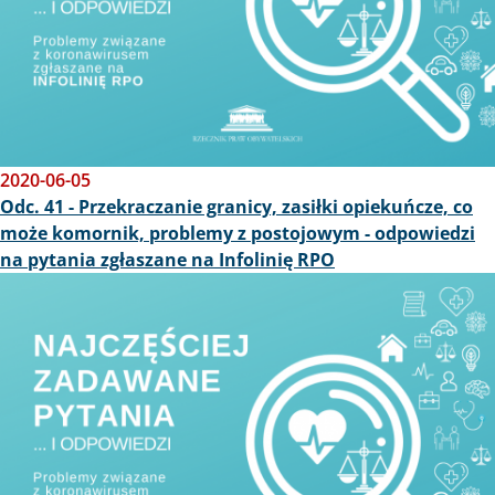
2020-06-05
Odc. 41 - Przekraczanie granicy, zasiłki opiekuńcze, co
może komornik, problemy z postojowym - odpowiedzi
na pytania zgłaszane na Infolinię RPO
Obraz