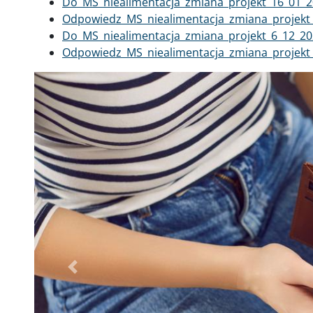
Dokument
Do_MS_niealimentacja_zmiana_projekt_16_01_2
Dokument
Odpowiedz_MS_niealimentacja_zmiana_projekt
Dokument
Do_MS_niealimentacja_zmiana_projekt_6_12_20
Dokument
Odpowiedz_MS_niealimentacja_zmiana_projekt
Poprzednie