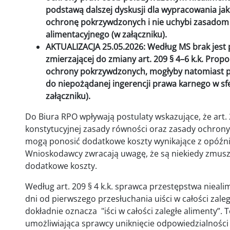
podstawą dalszej dyskusji dla wypracowania ja
ochronę pokrzywdzonych i nie uchybi zasadom
alimentacyjnego (w załączniku).
AKTUALIZACJA 25.05.2026: Według MS brak jest p
zmierzającej do zmiany art. 209 § 4–6 k.k. Pro
ochrony pokrzywdzonych, mogłyby natomiast p
do niepożądanej ingerencji prawa karnego w sf
załączniku).
Do Biura RPO wpływają postulaty wskazujące, że art. 
konstytucyjnej zasady równości oraz zasady ochron
mogą ponosić dodatkowe koszty wynikające z opóźni
Wnioskodawcy zwracają uwagę, że są niekiedy zmusze
dodatkowe koszty.
Według art. 209 § 4 k.k. sprawca przestępstwa niealime
dni od pierwszego przesłuchania uiści w całości zaleg
dokładnie oznacza "iści w całości zaległe alimenty”.
umożliwiająca sprawcy uniknięcie odpowiedzialności 