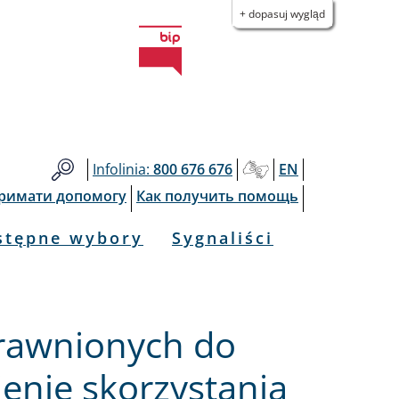
+ dopasuj wygląd
Infolinia:
800 676 676
EN
тримати допомогу
Как получить помощь
stępne wybory
Sygnaliści
rawnionych do
enie skorzystania