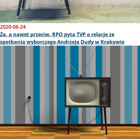
2020-06-24
Za, a nawet przeciw. RPO pyta TVP o relację ze
spotkania wyborczego Andrzeja Dudy w Krakowie
Obraz