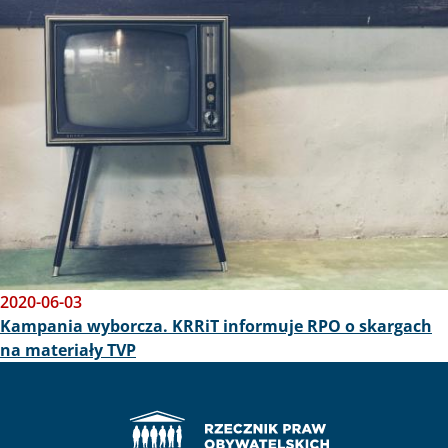
Obraz
2020-06-03
Kampania wyborcza. KRRiT informuje RPO o skargach
na materiały TVP