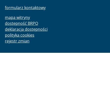
formularz kontaktowy
mapa witryny
dostępność BRPO
deklaracja dostępności
polityka cookies
rejestr zmian