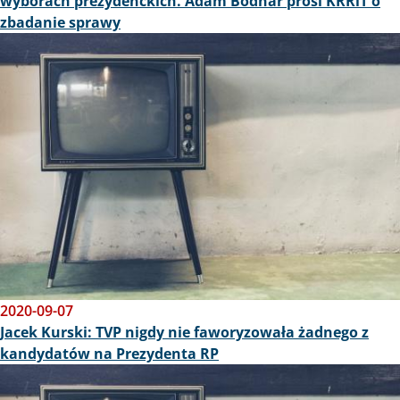
wyborach prezydenckich. Adam Bodnar prosi KRRiT o
zbadanie sprawy
Obraz
2020-09-07
Jacek Kurski: TVP nigdy nie faworyzowała żadnego z
kandydatów na Prezydenta RP
Obraz